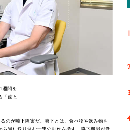
1週間を
る「歯と
るのが嚥下障害だ。嚥下とは、食べ物や飲み物を
から胃に送り込む一連の動作を指す。嚥下機能が低