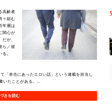
る高齢者
時々組む
若年層は
に関心が
。だが、
彼ら／彼
いる。
て「本当にあったエロい話」という連載を担当し
いたことがある。...
づきを読む