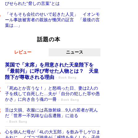
びせられた“脅しの言葉”とは
「そもそも会社のせいで起きた人災」 イオンモ
ール事故被害者の親族が慟哭の証言 「最後の言
葉は…」
話題の本
レビュー
ニュース
英国で「末席」を用意された天皇陛下を
「最前列」に呼び寄せた人物とは？ 天皇
陛下が尊敬される理由
Book Bang
「死ぬとか言うな！」と怒鳴った日、妻は2人の
子を残して自死した…夫が「自分の犯した罪や愚
かさ」に向き合う魂の一冊
Book Bang
舌は欠損、衣服には高放射線…9人の若者が死ん
だ「世界一不気味な山岳遭難」に迫る
Book Bang
心を病んだ母が「4Lの大五郎」を飲み干しゲロま
みれに…ノブコブ徳井が「感情を失くした」子供