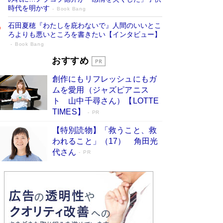
時代を明かす
Book Bang
石田夏穂『わたしを庇わないで』人間のいいとこ
ろよりも悪いところを書きたい【インタビュー】
Book Bang
73歳でも働くしかない 「老後レス時代」
おすすめ
に交通誘導員の独白が話題
Book Bang
創作にもリフレッシュにもガ
「『火垂るの墓』は、大嘘である」原作者が抱き
ムを愛用（ジャズピアニス
続けた“自責の念”とは…「自己憐憫は描きたくな
ト 山中千尋さん）【LOTTE
い」監督が徹底的にこだわったこと（後編） #
TIMES】
PR
戦争の記憶
Book Bang
【特別読物】「救うこと、救
「なんで？ そんな馬鹿な……」90歳になった作
われること」（17） 角田光
家・阿刀田高さんが、ひとり暮らしの生活を明か
す
代さん
Book Bang
PR
友近氏、絶賛！ 鎌倉を舞台に、孤独を抱えた
人々が新たな一歩を踏み出す連作短篇集『海のほ
とりのプラネット』試し読み
Book Bang
和田秀樹の70代、80代向け新書がベスト3を独
占 上半期1位にも選出［新書ベストセラー］
Book Bang