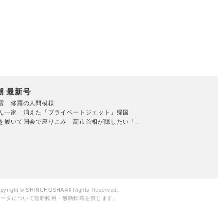
潮 最新号
震 修羅の人間模様
ん一家 消えた「プライベートジェット」帰国
を履いて国会で座りこみ 高市首相が隠したい「...
pyright © SHINCHOSHA All Rights Reserved.
データについて無断転用・無断転載を禁じます。