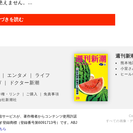
ません。...
づきを読む
週刊新
熊本地
小室さ
ヒール
｜
エンタメ
｜
ライフ
ガ
｜
ドクター新潮
作権・リンク
｜
ご購入
｜
免責事項
会社新潮社
Co
配信サービスが、著作権者からコンテンツ使用許諾
すべての画像・
録商標（登録番号第6091713号）です。ABJ
ちら