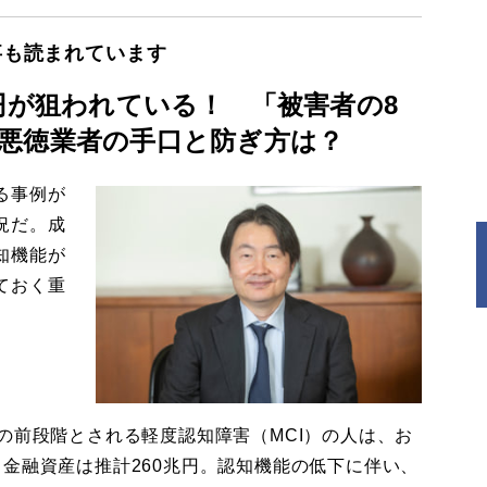
事も読まれています
円が狙われている！ 「被害者の8
悪徳業者の手口と防ぎ方は？
る事例が
況だ。成
知機能が
ておく重
の前段階とされる軽度認知障害（MCI）の人は、お
金融資産は推計260兆円。認知機能の低下に伴い、