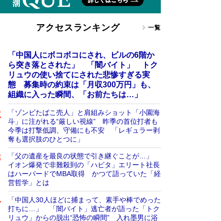
アクセスランキング
一覧
「中国人にボコボコにされ、ビルの6階か
ら突き落とされた」 「闇バイト」 トク
リュウの使い捨てにされた悲惨すぎる実
態 募集時の約束は「月収300万円」も、
組織に入った瞬間、「お前たちは…」
「ゾンビたばこ売人」と肩組みショット「小園海
斗」に注がれる“厳しい視線” 昨季の首位打者も
今季は打撃低調、守備にも不安 「レギュラー剥
奪も選択肢のひとつに」
「父の遺産を最良の状態で引き継ぐことが…」
イオン爆発で非難殺到の「ハビタ」エリート社長
はハーバードでMBA取得 かつて語っていた「経
営哲学」とは
「中国人30人ほどに捕まって、素手や棒でめった
打ちに…」 「闇バイト」逃亡者が語った「トク
リュウ」からの脱出“恐怖の瞬間” 入れ墨男に浴