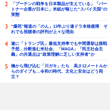
「プーチンの戦争を日本製品が支えている」「パー
トナー企業が日本に」米紙が報じた“スパイ天国”の
実態
“爆死”報道の「のん」13年ぶり連ドラ本格復帰 そ
れでも視聴者の評判が上々な理由
遂に「トランプ氏」最低支持率でも中間選挙は接戦
予想…分断進む米社会、「MAGA」「民主社会主
義」の共通点は“政策理解に乏しい支持者”か
橋から飛び込む「川ガキ」たち 高さ12メートルか
らのダイブも…令和の時代、文化と安全はどう両
立？