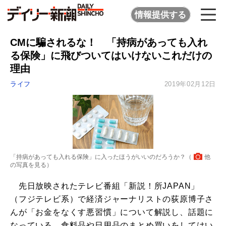
情報提供する
CMに騙されるな！ 「持病があっても入れ
る保険」に飛びついてはいけないこれだけの
理由
ライフ
2019年02月12日
「持病があっても入れる保険」に入ったほうがいいのだろうか？（
他
の写真を見る
）
先日放映されたテレビ番組「新説！所JAPAN」
（フジテレビ系）で経済ジャーナリストの荻原博子さ
んが「お金をなくす悪習慣」について解説し、話題に
なっている。食料品や日用品のまとめ買いをしてはい