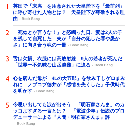
英国で「末席」を用意された天皇陛下を「最前列」
に呼び寄せた人物とは？ 天皇陛下が尊敬される理
由
Book Bang
「死ぬとか言うな！」と怒鳴った日、妻は2人の子
を残して自死した…夫が「自分の犯した罪や愚か
さ」に向き合う魂の一冊
Book Bang
舌は欠損、衣服には高放射線…9人の若者が死んだ
「世界一不気味な山岳遭難」に迫る
Book Bang
心を病んだ母が「4Lの大五郎」を飲み干しゲロまみ
れに…ノブコブ徳井が「感情を失くした」子供時代
を明かす
Book Bang
今思い出しても涙が出そう…「明石家さんま」のカ
ッコよすぎる一言とは？ 「電波少年」伝説のプロ
デューサーによる『人間・明石家さんま』評
Book Bang