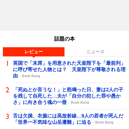
話題の本
レビュー
ニュース
英国で「末席」を用意された天皇陛下を「最前列」
に呼び寄せた人物とは？ 天皇陛下が尊敬される理
由
Book Bang
「死ぬとか言うな！」と怒鳴った日、妻は2人の子
を残して自死した…夫が「自分の犯した罪や愚か
さ」に向き合う魂の一冊
Book Bang
舌は欠損、衣服には高放射線…9人の若者が死んだ
「世界一不気味な山岳遭難」に迫る
Book Bang