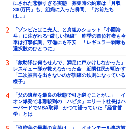
にされた悲惨すぎる実態 募集時の約束は「月収
300万円」も、組織に入った瞬間、「お前たち
は…」
「ゾンビたばこ売人」と肩組みショット「小園海
斗」に注がれる“厳しい視線” 昨季の首位打者も今
季は打撃低調、守備にも不安 「レギュラー剥奪も
選択肢のひとつに」
「救助隊は何もせんで、満足に声かけしなかった」
レスキュー隊が救えなかった命 近隣住民が明かす
「二次被害を出さないのが訓練の鉄則になっている
様子」
「父の遺産を最良の状態で引き継ぐことが…」 イ
オン爆発で非難殺到の「ハビタ」エリート社長はハ
ーバードでMBA取得 かつて語っていた「経営哲
学」とは
「玖瑠美の最期の言葉は…」 イオンモール事故被