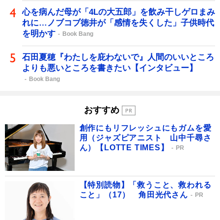
心を病んだ母が「4Lの大五郎」を飲み干しゲロまみ
れに…ノブコブ徳井が「感情を失くした」子供時代
を明かす
Book Bang
石田夏穂『わたしを庇わないで』人間のいいところ
よりも悪いところを書きたい【インタビュー】
Book Bang
おすすめ
創作にもリフレッシュにもガムを愛
用（ジャズピアニスト 山中千尋さ
ん）【LOTTE TIMES】
PR
【特別読物】「救うこと、救われる
こと」（17） 角田光代さん
PR