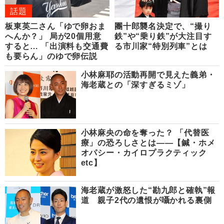
話題
板東英二さん「ゆで卵おま
團十郎襲名決定で、“撮り
へんか？」 局が20個用意
鉄”や“乗り鉄”が大注目す
すると… 「出演料も交通費
る市川家“特別列車”とは
も要らん」のゆで卵伝説
小林麻耶の活動再開で見えた義弟・
海老蔵との「深すぎるミゾ」
小林麻央の命を奪った？ 「代替医
療」の恐ろしさとは――【鍼・ホメ
オパシー・カイロプラクティック
etc】
海老蔵が激怒した“勘九郎と確執”報
道 親子2代の遺恨が囁かれる裏側