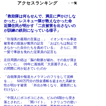
アクセスランキング
一覧
「救助隊は何もせんで、満足に声かけしな
かった」レスキュー隊が救えなかった命
近隣住民が明かす「二次被害を出さないの
が訓練の鉄則になっている様子」
「玖瑠美の最期の言葉は…」 イオンモール事故
被害者の親族が慟哭の証言 「おばたちは制止で
きなかった自分たちを責めている」 さらに、間
一髪で事故を免れた従業員の証言も
左目周囲の痣は「脳の動脈が破れ、その血が溜ま
っていた」 09年に孤独死「大原麗子さん」、死
の間際に何が起きていたのか
「自衛隊員や報道カメラマンのフリをして泥棒
を…」 500万円分の預金通帳を盗まれた高齢女
性が明かす被害 「外出が怖くなり、避難所にも
行けない」
「中国人にボコボコにされ、ビルの6階から突き
落とされた」 「闇バイト」 トクリュウの使い