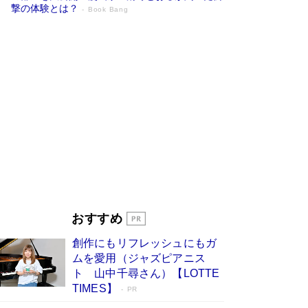
撃の体験とは？
Book Bang
追悼・東野圭吾さん 週間ベストセラーラ
ンキングに『容疑者Xの献身』『白夜行』
など代表作が並ぶ［文庫ベストセラー］
Book Bang
73歳でも働くしかない 「老後レス時代」に交通
誘導員の独白が話題
Book Bang
「なんで？ そんな馬鹿な……」90歳になった作
家・阿刀田高さんが、ひとり暮らしの生活を明か
す
Book Bang
竹内由恵の前に現れた「テレビ観ないんだよね
ぇ」という男性…夫を選んでテレ朝退社したワケ
Book Bang
おすすめ
和田秀樹の70代、80代向け新書がベスト3を独
創作にもリフレッシュにもガ
占 上半期1位にも選出［新書ベストセラー］
ムを愛用（ジャズピアニス
Book Bang
ト 山中千尋さん）【LOTTE
TIMES】
PR