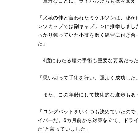
意外なことに、ライバルたちも彼を支え
「犬猿の仲と言われたミケルソンは、秘か
ンツカップでは副キャプテンに推挙しまし
っかり鈍っていた小技を磨く練習に付き合
た」
4度にわたる腰の手術も重要な要素だっ
「思い切って手術を行い、運よく成功した
また、この年齢にして技術的な進歩もあ
「ロングパットをいくつも決めていたので
イバーだ。6カ月前から対策を立て、ドラ
た”と言っていました」