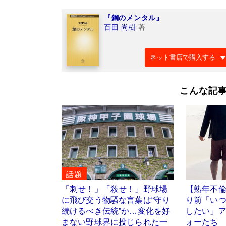
『鋼のメンタル』
百田 尚樹
著
ネット書店で購入する
こんな記
話題
「刺せ！」「殺せ！」野球場
【熟年不
に飛び交う物騒な言葉は“守り
り前「いつ
続けるべき伝統”か…変化を好
したい」
まない野球界に投じられた一
ォーたち