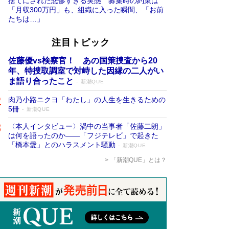
捨てにされた悲惨すぎる実態 募集時の約束は
「月収300万円」も、組織に入った瞬間、「お前
たちは…」
注目トピック
佐藤優vs検察官！ あの国策捜査から20
年、特捜取調室で対峙した因縁の二人がい
ま語り合ったこと
新潮QUE
肉乃小路ニクヨ「わたし」の人生を生きるための
5冊
新潮QUE
〈本人インタビュー〉渦中の当事者「佐藤二朗」
は何を語ったのか――「フジテレビ」で起きた
「橋本愛」とのハラスメント騒動
新潮QUE
「新潮QUE」とは？