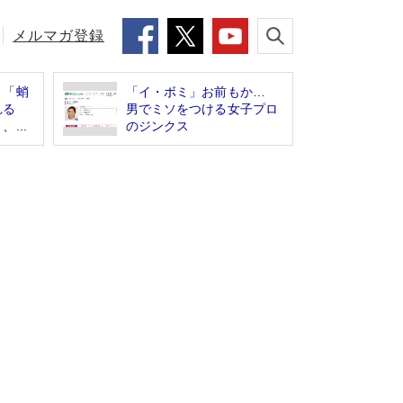
メルマガ登録
】「蛸
「イ・ボミ」お前もか…
れる
男でミソをつける女子プロ
...
のジンクス