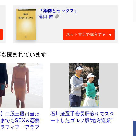
『薬物とセックス』
溝口 敦
著
ネット書店で購入する
事も読まれています
倫】二股三股は当た
石川遼選手会長肝煎りでスタ
までもSEX＆恋愛
ートしたゴルフ版“地方巡業”
アラフィフ・アラフ