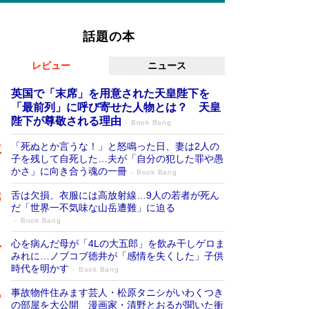
話題の本
レビュー
ニュース
英国で「末席」を用意された天皇陛下を
「最前列」に呼び寄せた人物とは？ 天皇
陛下が尊敬される理由
Book Bang
「死ぬとか言うな！」と怒鳴った日、妻は2人の
子を残して自死した…夫が「自分の犯した罪や愚
かさ」に向き合う魂の一冊
Book Bang
舌は欠損、衣服には高放射線…9人の若者が死ん
だ「世界一不気味な山岳遭難」に迫る
Book Bang
心を病んだ母が「4Lの大五郎」を飲み干しゲロま
みれに…ノブコブ徳井が「感情を失くした」子供
時代を明かす
Book Bang
事故物件住みます芸人・松原タニシがいわくつき
の部屋を大公開 漫画家・清野とおるが聞いた衝