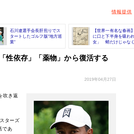
情報提供
石川遼選手会長肝煎りでス
【世界一有名な春画
タートしたゴルフ版“地方巡
に口と下半身を吸わ
業”
女」 蛸だけじゃなく、
「性依存」「薬物」から復活する
2019年04月27日
を吹き返
マスターズ
活であ