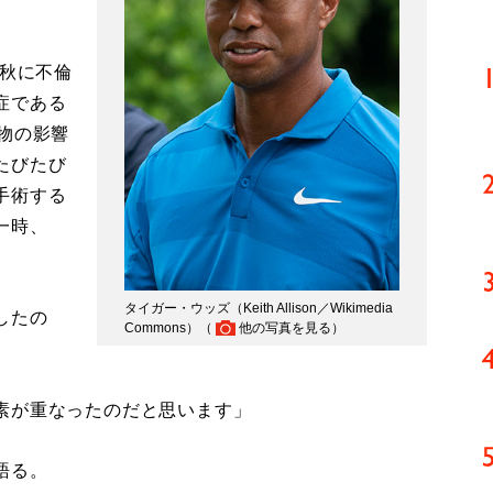
年秋に不倫
症である
物の影響
たびたび
手術する
一時、
タイガー・ウッズ（Keith Allison／Wikimedia
したの
Commons）（
他の写真を見る
）
素が重なったのだと思います」
語る。