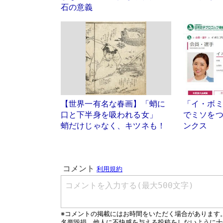
石の意義
【世界一有名な春画】「蛸に
「イ・ボ
口と下半身を吸われる女」
でミソを
蛸だけじゃなく、キツネも！
ンクス