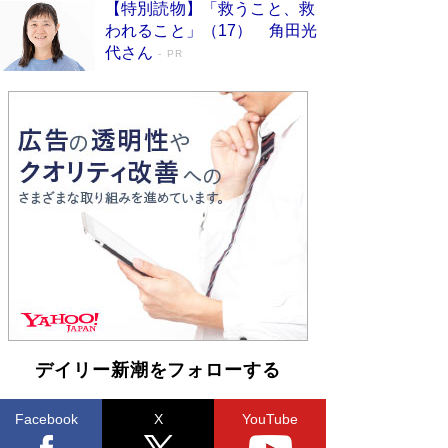
【特別読物】「救うこと、救
われること」（17） 角田光
代さん
PR
デイリー新潮をフォローする
Facebook
X
YouTube