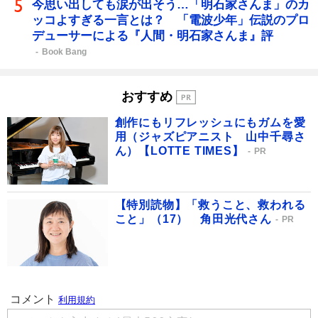
今思い出しても涙が出そう…「明石家さんま」のカ
ッコよすぎる一言とは？ 「電波少年」伝説のプロ
デューサーによる『人間・明石家さんま』評
Book Bang
おすすめ
創作にもリフレッシュにもガムを愛
用（ジャズピアニスト 山中千尋さ
ん）【LOTTE TIMES】
PR
【特別読物】「救うこと、救われる
こと」（17） 角田光代さん
PR