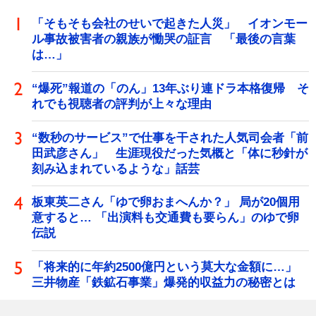
「そもそも会社のせいで起きた人災」 イオンモー
ル事故被害者の親族が慟哭の証言 「最後の言葉
は…」
“爆死”報道の「のん」13年ぶり連ドラ本格復帰 そ
れでも視聴者の評判が上々な理由
“数秒のサービス”で仕事を干された人気司会者「前
田武彦さん」 生涯現役だった気概と「体に秒針が
刻み込まれているような」話芸
板東英二さん「ゆで卵おまへんか？」 局が20個用
意すると… 「出演料も交通費も要らん」のゆで卵
伝説
「将来的に年約2500億円という莫大な金額に…」
三井物産「鉄鉱石事業」爆発的収益力の秘密とは