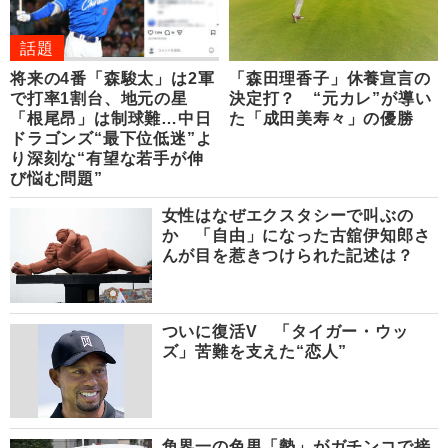
話題
将来の4番「森駿太」は2軍
「森田理香子」休養宣言の
で打率1割台、地元の星
決定打？ “元カレ”が導い
「根尾昂」は制球難…中日
た「成田美寿々」の優勝
ドラゴンズ“最下位低迷”よ
り深刻な“有望な若手が伸
び悩む問題”
女性はなぜエクスタシーで叫ぶの
か 「自由」になった古舘伊知郎さ
んが目を惹きつけられた記述は？
ついに復活V 「タイガー・ウッ
ズ」苦難を支えた“恋人”
角界一の色男「勢」がガチンコで接