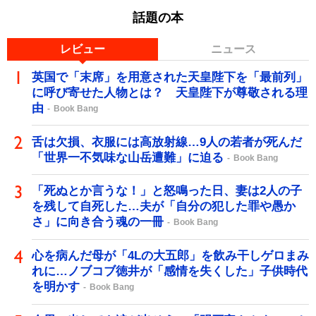
話題の本
レビュー
ニュース
英国で「末席」を用意された天皇陛下を「最前列」
に呼び寄せた人物とは？ 天皇陛下が尊敬される理
由
Book Bang
舌は欠損、衣服には高放射線…9人の若者が死んだ
「世界一不気味な山岳遭難」に迫る
Book Bang
「死ぬとか言うな！」と怒鳴った日、妻は2人の子
を残して自死した…夫が「自分の犯した罪や愚か
さ」に向き合う魂の一冊
Book Bang
心を病んだ母が「4Lの大五郎」を飲み干しゲロまみ
れに…ノブコブ徳井が「感情を失くした」子供時代
を明かす
Book Bang