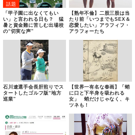
話題
「甲子園に出なくてもい
【熟年不倫】二股三股は当
い」と言われる日も？ 猛
たり前「いつまでもSEX＆
暑と資金難に苦しむ出場校
恋愛したい」アラフィフ・
の“切実な声”
アラフォーたち
石川遼選手会長肝煎りでス
【世界一有名な春画】「蛸
タートしたゴルフ版“地方
に口と下半身を吸われる
巡業”
女」 蛸だけじゃなく、キ
ツネも！