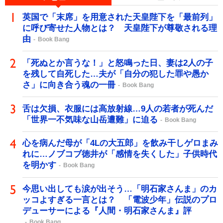
英国で「末席」を用意された天皇陛下を「最前列」
に呼び寄せた人物とは？ 天皇陛下が尊敬される理
由
Book Bang
「死ぬとか言うな！」と怒鳴った日、妻は2人の子
を残して自死した…夫が「自分の犯した罪や愚か
さ」に向き合う魂の一冊
Book Bang
舌は欠損、衣服には高放射線…9人の若者が死んだ
「世界一不気味な山岳遭難」に迫る
Book Bang
心を病んだ母が「4Lの大五郎」を飲み干しゲロまみ
れに…ノブコブ徳井が「感情を失くした」子供時代
を明かす
Book Bang
今思い出しても涙が出そう…「明石家さんま」のカ
ッコよすぎる一言とは？ 「電波少年」伝説のプロ
デューサーによる『人間・明石家さんま』評
Book Bang