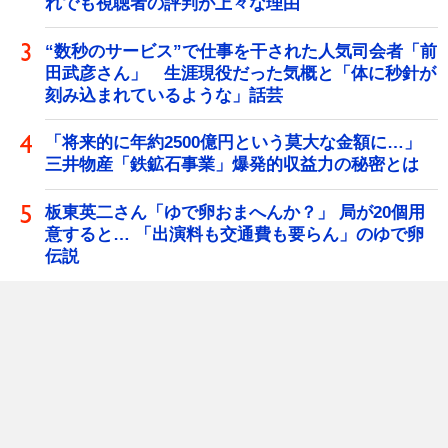
れでも視聴者の評判が上々な理由
“数秒のサービス”で仕事を干された人気司会者「前
田武彦さん」 生涯現役だった気概と「体に秒針が
刻み込まれているような」話芸
「将来的に年約2500億円という莫大な金額に…」
三井物産「鉄鉱石事業」爆発的収益力の秘密とは
板東英二さん「ゆで卵おまへんか？」 局が20個用
意すると… 「出演料も交通費も要らん」のゆで卵
伝説