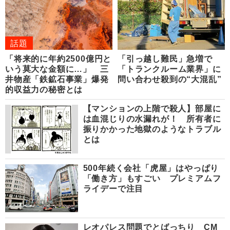
話題
「将来的に年約2500億円と
「引っ越し難民」急増で
いう莫大な金額に…」 三
「トランクルーム業界」に
井物産「鉄鉱石事業」爆発
問い合わせ殺到の“大混乱”
的収益力の秘密とは
【マンションの上階で殺人】部屋に
は血混じりの水漏れが！ 所有者に
振りかかった地獄のようなトラブル
とは
500年続く会社「虎屋」はやっぱり
「働き方」もすごい プレミアムフ
ライデーで注目
レオパレス問題でとばっちり CM