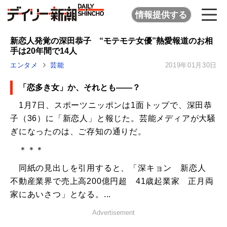
情報提供する
新恋人発覚の深田恭子 “モテモテ女優”熱愛報道のお相
手は20年間で14人
エンタメ
芸能
2019年01月30日
「恋多き女」か、それとも――？
1月7日、スポーツニッポンは1面トップで、深田恭
子（36）に「新恋人」と報じた。芸能メディアが大騒
ぎになったのは、ご存知の通りだ。
＊＊＊
同紙の見出しを引用すると、「深キョン 新恋人
不動産業界で売上高200億円超 41歳起業家 正月両
家にあいさつ」となる。...
Advertisement