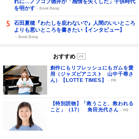
れに…ノブコブ徳井が「感情を失くした」子供時代
を明かす
Book Bang
石田夏穂『わたしを庇わないで』人間のいいところ
よりも悪いところを書きたい【インタビュー】
Book Bang
おすすめ
創作にもリフレッシュにもガムを愛
用（ジャズピアニスト 山中千尋さ
ん）【LOTTE TIMES】
PR
【特別読物】「救うこと、救われる
こと」（17） 角田光代さん
PR