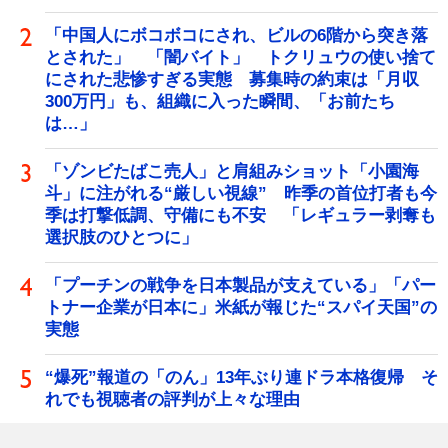
「中国人にボコボコにされ、ビルの6階から突き落
とされた」 「闇バイト」 トクリュウの使い捨て
にされた悲惨すぎる実態 募集時の約束は「月収
300万円」も、組織に入った瞬間、「お前たち
は…」
「ゾンビたばこ売人」と肩組みショット「小園海
斗」に注がれる“厳しい視線” 昨季の首位打者も今
季は打撃低調、守備にも不安 「レギュラー剥奪も
選択肢のひとつに」
「プーチンの戦争を日本製品が支えている」「パー
トナー企業が日本に」米紙が報じた“スパイ天国”の
実態
“爆死”報道の「のん」13年ぶり連ドラ本格復帰 そ
れでも視聴者の評判が上々な理由