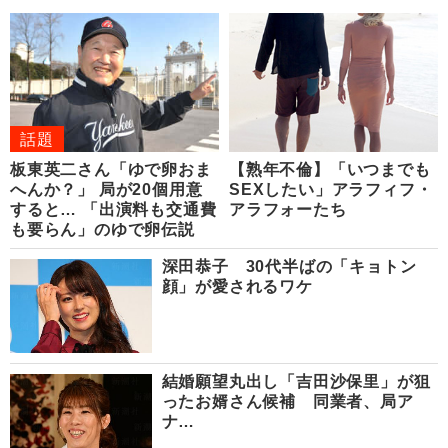
話題
板東英二さん「ゆで卵おま
【熟年不倫】「いつまでも
へんか？」 局が20個用意
SEXしたい」アラフィフ・
すると… 「出演料も交通費
アラフォーたち
も要らん」のゆで卵伝説
深田恭子 30代半ばの「キョトン
顔」が愛されるワケ
結婚願望丸出し「吉田沙保里」が狙
ったお婿さん候補 同業者、局ア
ナ…