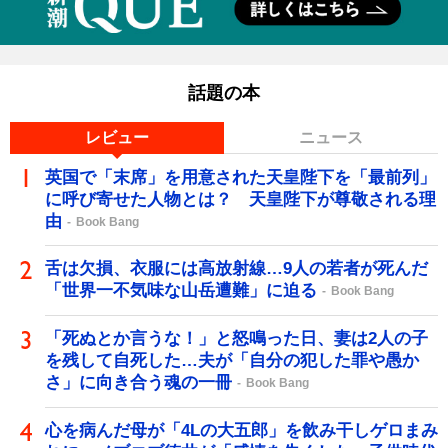
話題の本
レビュー
ニュース
英国で「末席」を用意された天皇陛下を「最前列」
に呼び寄せた人物とは？ 天皇陛下が尊敬される理
由
Book Bang
舌は欠損、衣服には高放射線…9人の若者が死んだ
「世界一不気味な山岳遭難」に迫る
Book Bang
「死ぬとか言うな！」と怒鳴った日、妻は2人の子
を残して自死した…夫が「自分の犯した罪や愚か
さ」に向き合う魂の一冊
Book Bang
心を病んだ母が「4Lの大五郎」を飲み干しゲロまみ