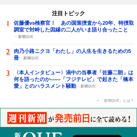
注目トピック
佐藤優vs検察官！ あの国策捜査から20年、特捜取
調室で対峙した因縁の二人がいま語り合ったこと
新潮QUE
肉乃小路ニクヨ「わたし」の人生を生きるための5
冊
新潮QUE
〈本人インタビュー〉渦中の当事者「佐藤二朗」は
何を語ったのか――「フジテレビ」で起きた「橋本
愛」とのハラスメント騒動
新潮QUE
「新潮QUE」とは？