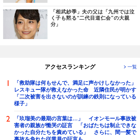
「相武紗季」夫の父は「九州では泣
く子も黙る“二代目道仁会”の大親
分」
アクセスランキング
一覧
「救助隊は何もせんで、満足に声かけしなかった」
レスキュー隊が救えなかった命 近隣住民が明かす
「二次被害を出さないのが訓練の鉄則になっている
様子」
「玖瑠美の最期の言葉は…」 イオンモール事故被
害者の親族が慟哭の証言 「おばたちは制止できな
かった自分たちを責めている」 さらに、間一髪で
事故を免れた従業員の証言も