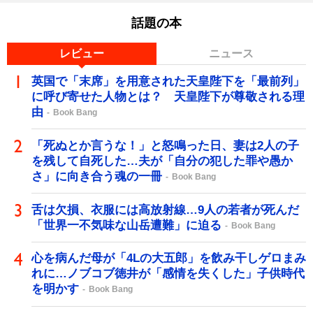
話題の本
レビュー
ニュース
英国で「末席」を用意された天皇陛下を「最前列」
に呼び寄せた人物とは？ 天皇陛下が尊敬される理
由
Book Bang
「死ぬとか言うな！」と怒鳴った日、妻は2人の子
を残して自死した…夫が「自分の犯した罪や愚か
さ」に向き合う魂の一冊
Book Bang
舌は欠損、衣服には高放射線…9人の若者が死んだ
「世界一不気味な山岳遭難」に迫る
Book Bang
心を病んだ母が「4Lの大五郎」を飲み干しゲロまみ
れに…ノブコブ徳井が「感情を失くした」子供時代
を明かす
Book Bang