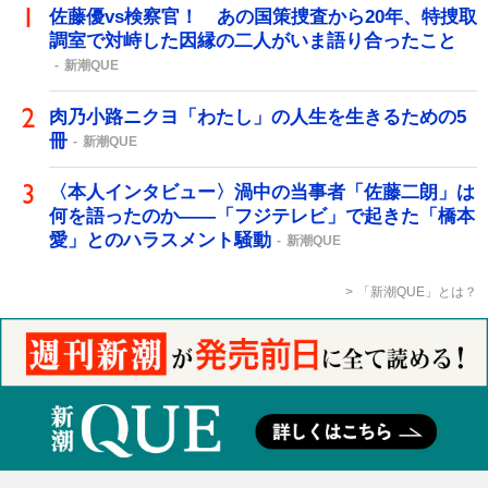
佐藤優vs検察官！ あの国策捜査から20年、特捜取
調室で対峙した因縁の二人がいま語り合ったこと
新潮QUE
肉乃小路ニクヨ「わたし」の人生を生きるための5
冊
新潮QUE
〈本人インタビュー〉渦中の当事者「佐藤二朗」は
何を語ったのか――「フジテレビ」で起きた「橋本
愛」とのハラスメント騒動
新潮QUE
「新潮QUE」とは？