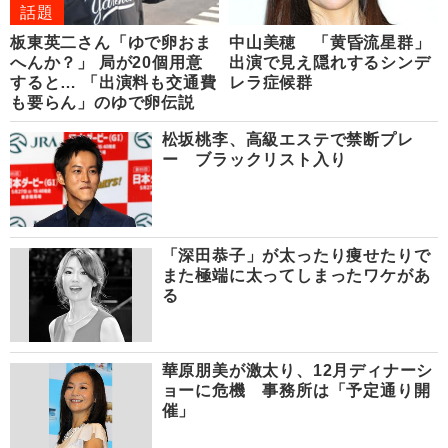
話題
板東英二さん「ゆで卵おま
中山美穂 「黄昏流星群」
へんか？」 局が20個用意
出演で見え隠れするシンデ
すると… 「出演料も交通費
レラ症候群
も要らん」のゆで卵伝説
松坂桃李、高級エステで禁断プレ
ー ブラックリスト入り
「深田恭子」が太ったり痩せたりで
また極端に太ってしまったワケがあ
る
華原朋美が激太り、12月ディナーシ
ョーに危機 事務所は「予定通り開
催」