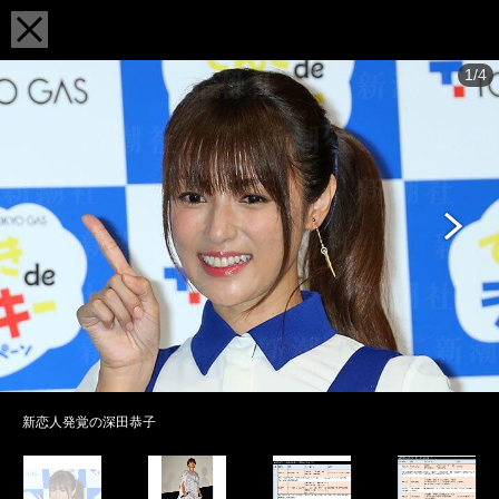
1/4
新恋人発覚の深田恭子