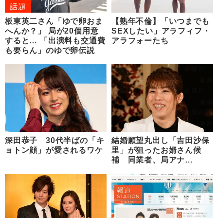
話題
板東英二さん「ゆで卵おま
【熟年不倫】「いつまでも
へんか？」 局が20個用意
SEXしたい」アラフィフ・
すると… 「出演料も交通費
アラフォーたち
も要らん」のゆで卵伝説
深田恭子 30代半ばの「キ
結婚願望丸出し「吉田沙保
ョトン顔」が愛されるワケ
里」が狙ったお婿さん候
補 同業者、局アナ…