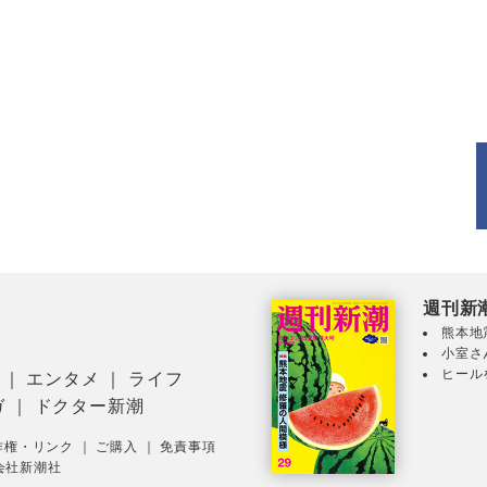
週刊新
熊本地
小室さ
ヒール
｜
エンタメ
｜
ライフ
ガ
｜
ドクター新潮
作権・リンク
｜
ご購入
｜
免責事項
会社新潮社