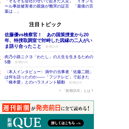
「そもそも会社のせいで起きた人災」 イオンモ
ール事故被害者の親族が慟哭の証言 「最後の言
葉は…」
注目トピック
佐藤優vs検察官！ あの国策捜査から20
年、特捜取調室で対峙した因縁の二人がい
ま語り合ったこと
新潮QUE
肉乃小路ニクヨ「わたし」の人生を生きるための
5冊
新潮QUE
〈本人インタビュー〉渦中の当事者「佐藤二朗」
は何を語ったのか――「フジテレビ」で起きた
「橋本愛」とのハラスメント騒動
新潮QUE
「新潮QUE」とは？