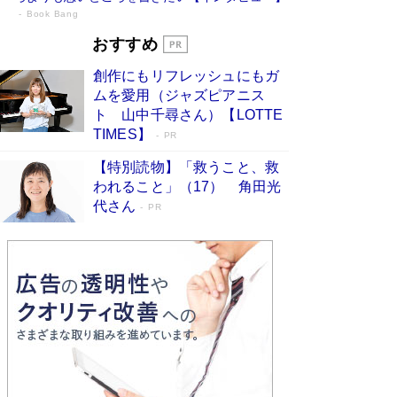
Book Bang
73歳でも働くしかない 「老後レス時代」
おすすめ
に交通誘導員の独白が話題
Book Bang
創作にもリフレッシュにもガ
「『火垂るの墓』は、大嘘である」原作者が抱き
ムを愛用（ジャズピアニス
続けた“自責の念”とは…「自己憐憫は描きたくな
ト 山中千尋さん）【LOTTE
い」監督が徹底的にこだわったこと（後編） #
TIMES】
PR
戦争の記憶
Book Bang
【特別読物】「救うこと、救
「なんで？ そんな馬鹿な……」90歳になった作
われること」（17） 角田光
家・阿刀田高さんが、ひとり暮らしの生活を明か
す
代さん
Book Bang
PR
友近氏、絶賛！ 鎌倉を舞台に、孤独を抱えた
人々が新たな一歩を踏み出す連作短篇集『海のほ
とりのプラネット』試し読み
Book Bang
和田秀樹の70代、80代向け新書がベスト3を独
占 上半期1位にも選出［新書ベストセラー］
Book Bang