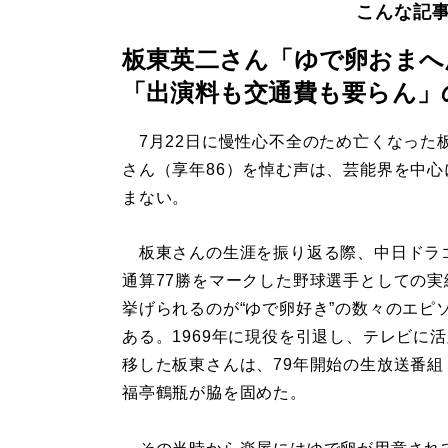
こんな記
板東英二さん「ゆで卵おまへ
「出演料も交通費も要らん」
7月22日に慢性心不全のため亡くなった
さん（享年86）を悼む声は、芸能界を中心
まない。
板東さんの生涯を振り返る際、中日ドラ
通算77勝をマークした野球選手としての実
挙げられるのが“ゆで卵好き”の数々のエピ
ある。1969年に現役を引退し、テレビに
移した板東さんは、79年開始の生放送番組
福亭鶴瓶が脇を固めた。