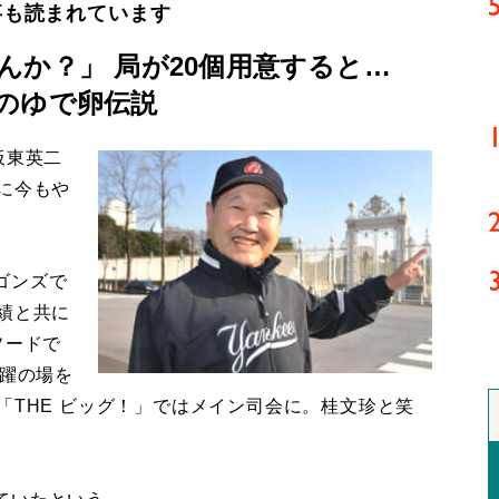
事も読まれています
んか？」 局が20個用意すると…
のゆで卵伝説
板東英二
に今もや
ゴンズで
績と共に
ソードで
活躍の場を
「THE ビッグ！」ではメイン司会に。桂文珍と笑