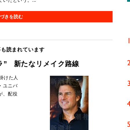
たという。...
づきを読む
事も読まれています
ラ” 新たなリメイク路線
掛けた人
・ユニバ
が、配役