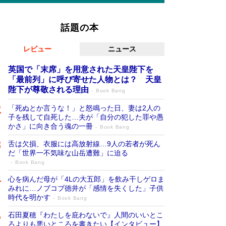
話題の本
レビュー
ニュース
英国で「末席」を用意された天皇陛下を
「最前列」に呼び寄せた人物とは？ 天皇
陛下が尊敬される理由
Book Bang
「死ぬとか言うな！」と怒鳴った日、妻は2人の
子を残して自死した…夫が「自分の犯した罪や愚
かさ」に向き合う魂の一冊
Book Bang
舌は欠損、衣服には高放射線…9人の若者が死ん
だ「世界一不気味な山岳遭難」に迫る
Book Bang
心を病んだ母が「4Lの大五郎」を飲み干しゲロま
みれに…ノブコブ徳井が「感情を失くした」子供
時代を明かす
Book Bang
石田夏穂『わたしを庇わないで』人間のいいとこ
ろよりも悪いところを書きたい【インタビュー】