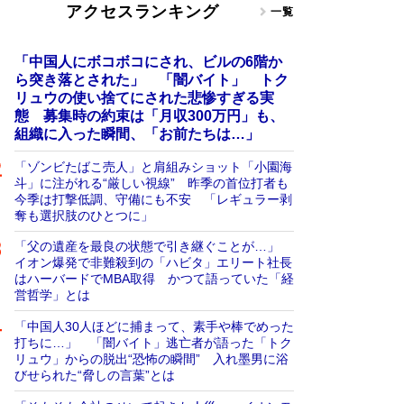
アクセスランキング
一覧
「中国人にボコボコにされ、ビルの6階か
ら突き落とされた」 「闇バイト」 トク
リュウの使い捨てにされた悲惨すぎる実
態 募集時の約束は「月収300万円」も、
組織に入った瞬間、「お前たちは…」
「ゾンビたばこ売人」と肩組みショット「小園海
斗」に注がれる“厳しい視線” 昨季の首位打者も
今季は打撃低調、守備にも不安 「レギュラー剥
奪も選択肢のひとつに」
「父の遺産を最良の状態で引き継ぐことが…」
イオン爆発で非難殺到の「ハビタ」エリート社長
はハーバードでMBA取得 かつて語っていた「経
営哲学」とは
「中国人30人ほどに捕まって、素手や棒でめった
打ちに…」 「闇バイト」逃亡者が語った「トク
リュウ」からの脱出“恐怖の瞬間” 入れ墨男に浴
びせられた“脅しの言葉”とは