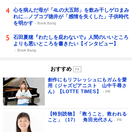
心を病んだ母が「4Lの大五郎」を飲み干しゲロまみ
れに…ノブコブ徳井が「感情を失くした」子供時代
を明かす
Book Bang
石田夏穂『わたしを庇わないで』人間のいいところ
よりも悪いところを書きたい【インタビュー】
Book Bang
おすすめ
創作にもリフレッシュにもガムを愛
用（ジャズピアニスト 山中千尋さ
ん）【LOTTE TIMES】
PR
【特別読物】「救うこと、救われる
こと」（17） 角田光代さん
PR