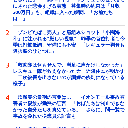
にされた悲惨すぎる実態 募集時の約束は「月収
300万円」も、組織に入った瞬間、「お前たち
は…」
「ゾンビたばこ売人」と肩組みショット「小園海
斗」に注がれる“厳しい視線” 昨季の首位打者も今
季は打撃低調、守備にも不安 「レギュラー剥奪も
選択肢のひとつに」
「救助隊は何もせんで、満足に声かけしなかった」
レスキュー隊が救えなかった命 近隣住民が明かす
「二次被害を出さないのが訓練の鉄則になっている
様子」
「玖瑠美の最期の言葉は…」 イオンモール事故被
害者の親族が慟哭の証言 「おばたちは制止できな
かった自分たちを責めている」 さらに、間一髪で
事故を免れた従業員の証言も