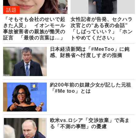
話題
「そもそも会社のせいで起
女性記者が告発、セクハラ
きた人災」 イオンモール
次官との“ある夜の会話”
事故被害者の親族が慟哭の
「しばっていい？」「ホン
証言 「最後の言葉は…」
トやめてください」
日本経済新聞は「#MeeToo」に鈍
感、財務省へ忖度しすぎの指摘
約200年前の奴隷少女が記した元祖
「#Me too」とは
欧米vs.ロシア「交渉放棄」で高ま
る「不測の事態」の憂慮