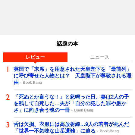
話題の本
レビュー
ニュース
英国で「末席」を用意された天皇陛下を「最前列」
に呼び寄せた人物とは？ 天皇陛下が尊敬される理
由
Book Bang
「死ぬとか言うな！」と怒鳴った日、妻は2人の子
を残して自死した…夫が「自分の犯した罪や愚か
さ」に向き合う魂の一冊
Book Bang
舌は欠損、衣服には高放射線…9人の若者が死んだ
「世界一不気味な山岳遭難」に迫る
Book Bang