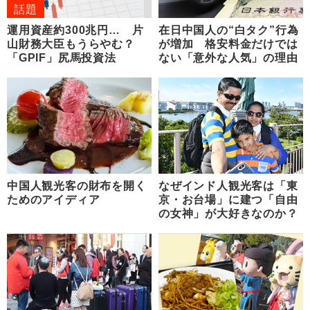
話題
運用資産約300兆円… 片
在日中国人の“白タク”行為
山財務大臣もうらやむ？
が増加 格安料金だけでは
「GPIF」尻馬投資法
ない「意外な人気」の理由
中国人観光客の財布を開く
なぜインド人観光客は「東
ためのアイディア
京・お台場」に建つ「自由
の女神」が大好きなのか？