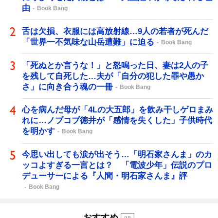
由
Book Bang
舌は欠損、衣服には高放射線…9人の若者が死んだ
「世界一不気味な山岳遭難」に迫る
Book Bang
「死ぬとか言うな！」と怒鳴った日、妻は2人の子
を残して自死した…夫が「自分の犯した罪や愚か
さ」に向き合う魂の一冊
Book Bang
心を病んだ母が「4Lの大五郎」を飲み干しゲロまみ
れに…ノブコブ徳井が「感情を失くした」子供時代
を明かす
Book Bang
今思い出しても涙が出そう…「明石家さんま」のカ
ッコよすぎる一言とは？ 「電波少年」伝説のプロ
デューサーによる『人間・明石家さんま』評
Book Bang
おすすめ