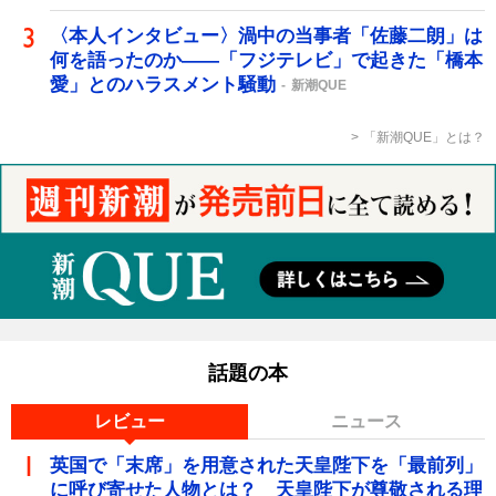
〈本人インタビュー〉渦中の当事者「佐藤二朗」は
何を語ったのか――「フジテレビ」で起きた「橋本
愛」とのハラスメント騒動
新潮QUE
「新潮QUE」とは？
話題の本
レビュー
ニュース
英国で「末席」を用意された天皇陛下を「最前列」
に呼び寄せた人物とは？ 天皇陛下が尊敬される理