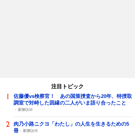
注目トピック
佐藤優vs検察官！ あの国策捜査から20年、特捜取
調室で対峙した因縁の二人がいま語り合ったこと
新潮QUE
肉乃小路ニクヨ「わたし」の人生を生きるための5
冊
新潮QUE