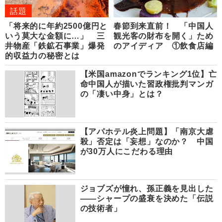
話題
「将来的に年約2500億円と
春節到来直前！ 「中国人
いう莫大な金額に…」 三
観光客の財布を開く」ため
井物産「鉄鉱石事業」爆発
のアイディア ①飲食店編
的収益力の秘密とは
【米国amazonでランキング1位】亡
命中国人が描いた習政権批判マンガ
の「凄い中身」とは？
【アパホテル炎上問題】「南京大虐
殺」否定は「妄想」なのか？ 中国
が30万人にこだわる理由
ジョブズが憧れ、孫正義を見出した
――シャープの盛衰を決めた「伝説
の技術者」