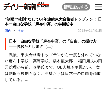
情報提供する
“制服”“校則”なしで64年連続東大合格者トップテン！ 日
本一自由な学校「麻布中高」の学園紛争
国内
社会
2018年01月01日
日本一自由な学校「麻布中高」の「自由」の授け方
――おおたとしまさ（上）
戦後、東大合格者トップテンから一度も外れていな
い麻布中学校・高等学校。橋本龍太郎、 福田康夫の両
元総理から前川喜平氏まで、OB人脈も華麗だが、 実
は制服も校則もなく、生徒たちは日本一の自由を謳歌
している。...
Advertisement