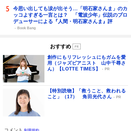
今思い出しても涙が出そう…「明石家さんま」のカ
ッコよすぎる一言とは？ 「電波少年」伝説のプロ
デューサーによる『人間・明石家さんま』評
Book Bang
おすすめ
創作にもリフレッシュにもガムを愛
用（ジャズピアニスト 山中千尋さ
ん）【LOTTE TIMES】
PR
【特別読物】「救うこと、救われる
こと」（17） 角田光代さん
PR