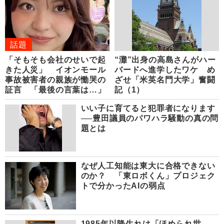
話題
「そもそも会社のせいで起
“灘”出身の高島さんがハー
きた人災」 イオンモール
バードへ進学したワケ め
事故被害者の親族が慟哭の
ざせ「米英名門大学」奮闘
証言 「最後の言葉は…」
記（1）
いい子に育てると犯罪者になります
──豊田議員のパワハラ騒動の真の問
題とは
なぜ人工知能は東大に合格できない
のか？ 「東ロボくん」プロジェク
トで分かったAIの弱点
1985年以降生れは「ほめられ世