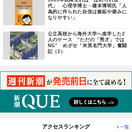
代」 心理学博士・榎本博明氏「人
為的に作られた自信は嫉妬や僻みに
なりやすい」
公立高校から海外大学へ進学した2
人のケース “ただの「秀才」では
NG” めざせ「米英名門大学」奮闘
記（2）
アクセスランキング
一覧