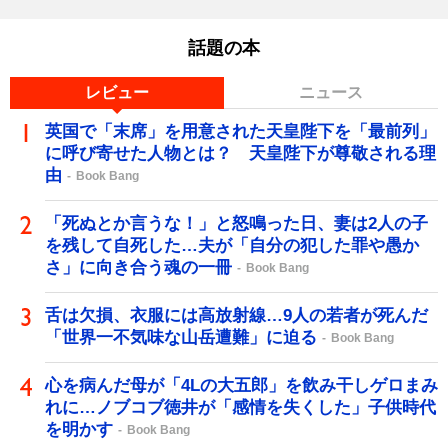
話題の本
レビュー
ニュース
英国で「末席」を用意された天皇陛下を「最前列」
に呼び寄せた人物とは？ 天皇陛下が尊敬される理
由
Book Bang
「死ぬとか言うな！」と怒鳴った日、妻は2人の子
を残して自死した…夫が「自分の犯した罪や愚か
さ」に向き合う魂の一冊
Book Bang
舌は欠損、衣服には高放射線…9人の若者が死んだ
「世界一不気味な山岳遭難」に迫る
Book Bang
心を病んだ母が「4Lの大五郎」を飲み干しゲロまみ
れに…ノブコブ徳井が「感情を失くした」子供時代
を明かす
Book Bang