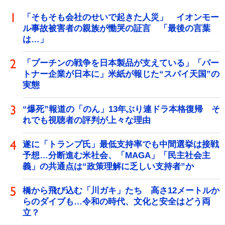
「そもそも会社のせいで起きた人災」 イオンモー
ル事故被害者の親族が慟哭の証言 「最後の言葉
は…」
「プーチンの戦争を日本製品が支えている」「パー
トナー企業が日本に」米紙が報じた“スパイ天国”の
実態
“爆死”報道の「のん」13年ぶり連ドラ本格復帰 そ
れでも視聴者の評判が上々な理由
遂に「トランプ氏」最低支持率でも中間選挙は接戦
予想…分断進む米社会、「MAGA」「民主社会主
義」の共通点は“政策理解に乏しい支持者”か
橋から飛び込む「川ガキ」たち 高さ12メートルか
らのダイブも…令和の時代、文化と安全はどう両
立？