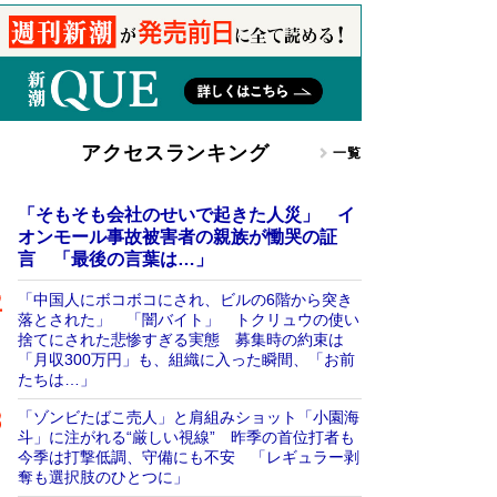
アクセスランキング
一覧
「そもそも会社のせいで起きた人災」 イ
オンモール事故被害者の親族が慟哭の証
言 「最後の言葉は…」
「中国人にボコボコにされ、ビルの6階から突き
落とされた」 「闇バイト」 トクリュウの使い
捨てにされた悲惨すぎる実態 募集時の約束は
「月収300万円」も、組織に入った瞬間、「お前
たちは…」
「ゾンビたばこ売人」と肩組みショット「小園海
斗」に注がれる“厳しい視線” 昨季の首位打者も
今季は打撃低調、守備にも不安 「レギュラー剥
奪も選択肢のひとつに」