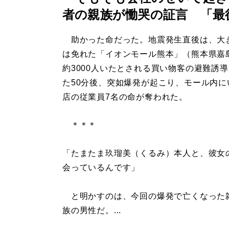
者の親族が慟哭の証言 「最
助かった命だった。地震発生直後は、大
は免れた「イオンモール熊本」（熊本県嘉
約3000人いたとされる買い物客の避難誘
た50分後、突如爆発が起こり、モール内に
店の従業員7名の命が奪われた。
＊＊＊
「たまたま玖瑠美（くるみ）本人と、彼女
会っているんです」
と明かすのは、今回の爆発で亡くなった雑
族の男性だ。...