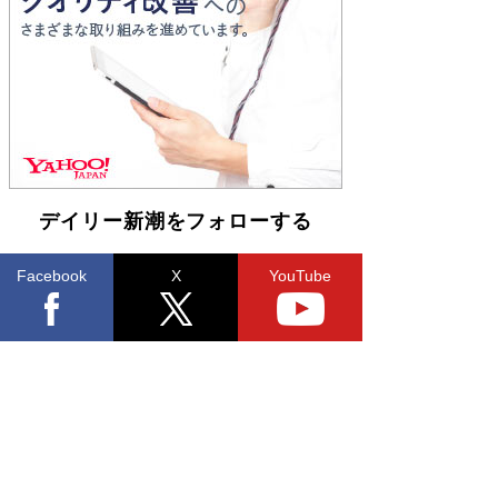
Book Bang
友近氏、絶賛！ 鎌倉を舞台に、孤独を抱えた
人々が新たな一歩を踏み出す連作短篇集『海のほ
とりのプラネット』試し読み
Book Bang
デイリー新潮をフォローする
Facebook
X
YouTube