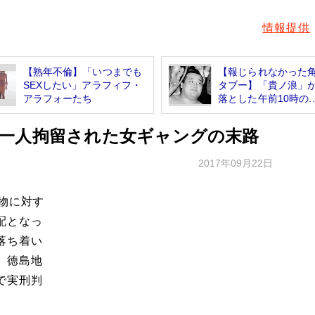
情報提供
【熟年不倫】「いつまでも
【報じられなかった
SEXしたい」アラフィフ・
タブー】「貴ノ浪」
アラフォーたち
落とした午前10時の..
一人拘留された女ギャングの末路
2017年09月22日
物に対す
配となっ
落ち着い
。徳島地
で実刑判