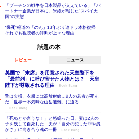
「プーチンの戦争を日本製品が支えている」「パ
ートナー企業が日本に」米紙が報じた“スパイ天
国”の実態
“爆死”報道の「のん」13年ぶり連ドラ本格復帰
それでも視聴者の評判が上々な理由
話題の本
レビュー
ニュース
英国で「末席」を用意された天皇陛下を
「最前列」に呼び寄せた人物とは？ 天皇
陛下が尊敬される理由
Book Bang
舌は欠損、衣服には高放射線…9人の若者が死ん
だ「世界一不気味な山岳遭難」に迫る
Book Bang
「死ぬとか言うな！」と怒鳴った日、妻は2人の
子を残して自死した…夫が「自分の犯した罪や愚
かさ」に向き合う魂の一冊
Book Bang