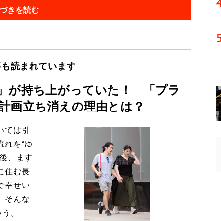
づきを読む
事も読まれています
」が持ち上がっていた！ 「プラ
計画立ち消えの理由とは？
いては引
流れを“ゆ
今後、ます
に住む長
で幸せい
。そんな
いう。