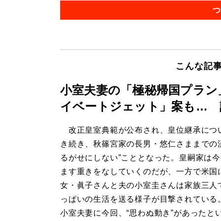
つ
こんな記
小室夫妻の「極秘帰国プラン
イベートジェット」案も… 
改正皇室典範が公布され、皇位継承につ
き続き、秋篠宮家の長男・悠仁さままでの
るがせにしない”こととなった。皇嗣家は
ます重きをなしていくのだが、一方で米国
女・眞子さんと夫の小室圭さんは家族三人
っぱいの生活を送る様子が目撃されている
小室夫妻に今回、“思わぬ動き”があったと