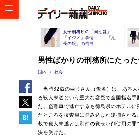
女子刑務所の「同性愛」
「イジメ」事情 ――「組
長の娘」の告白
男性ばかりの刑務所にたった
国内
社会
当時32歳の亜弓さん（仮名）は、ある人
る殺人未遂という重大な容疑で全国指名手
た。盗難車で逃亡するも徳島県のホテルに
たところを捜査員に踏み込まれ逮捕される
裁で殺人未遂とは別件の覚せい剤使用の罪
決を受けた。