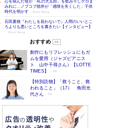
心を病んだ母が「4Lの大五郎」を飲み干しゲロま
みれに…ノブコブ徳井が「感情を失くした」子供
時代を明かす
Book Bang
石田夏穂『わたしを庇わないで』人間のいいとこ
ろよりも悪いところを書きたい【インタビュー】
Book Bang
「叱って伸びるやつは、褒めたらもっと伸
おすすめ
びる」俳優・高嶋政伸が家族に教わっ
創作にもリフレッシュにもガ
た“人を育てるコツ”…芸への考え方を明か
ムを愛用（ジャズピアニス
す
Book Bang
ト 山中千尋さん）【LOTTE
「『火垂るの墓』は、大嘘である」原作者が抱き
TIMES】
PR
続けた“自責の念”とは…「自己憐憫は描きたくな
い」監督が徹底的にこだわったこと（後編） #
【特別読物】「救うこと、救
戦争の記憶
Book Bang
われること」（17） 角田光
代さん
美輪明宏 晩年の回答を集めた『ほほえんで生き
PR
るための人生相談』がランクイン［エンターテイ
メントベストセラー］
Book Bang
「宇宙兄弟」最終46巻がベストセラー1位 宇宙
開発への関心を押し上げた18年の物語に幕 特装
版には「宇宙で描かれたマンガ」も収録