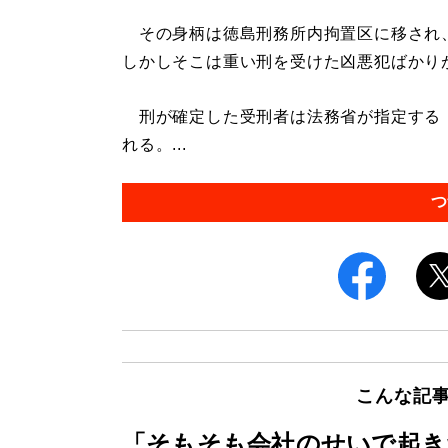
その身柄は徳島刑務所内拘置区に移され
しかしそこは重い刑を受けた凶悪犯ばかり
刑が確定した受刑者は法務省が指定する
れる。...
つ
こんな記
「そもそも会社のせいで起き