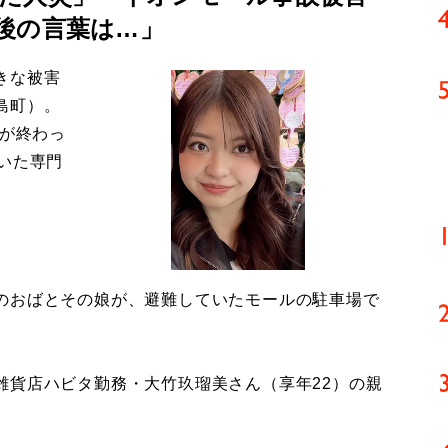
後の言葉は…」
きな被害
島町）。
導が終わっ
いた専門
のおばとその娘が、避難していたモールの駐車場で
貨店ハビタ勤務・大竹玖瑠美さん（享年22）の親