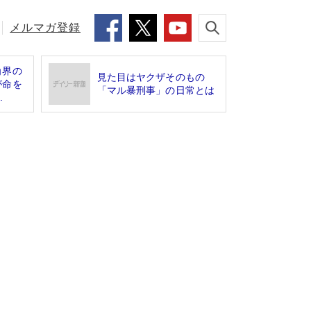
メルマガ登録
角界の
見た目はヤクザそのもの
が命を
「マル暴刑事」の日常とは
.