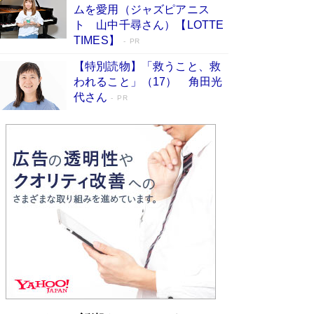
ムを愛用（ジャズピアニス
す
Book Bang
ト 山中千尋さん）【LOTTE
「『火垂るの墓』は、大嘘である」原作者が抱き
TIMES】
PR
続けた“自責の念”とは…「自己憐憫は描きたくな
い」監督が徹底的にこだわったこと（後編） #
【特別読物】「救うこと、救
戦争の記憶
Book Bang
われること」（17） 角田光
代さん
美輪明宏 晩年の回答を集めた『ほほえんで生き
PR
るための人生相談』がランクイン［エンターテイ
メントベストセラー］
Book Bang
「宇宙兄弟」最終46巻がベストセラー1位 宇宙
開発への関心を押し上げた18年の物語に幕 特装
版には「宇宙で描かれたマンガ」も収録
Book Bang
「不意に涙が出そうに…」高嶋政伸が明かし
た“13歳の娘を暴行する役”への葛藤 インティマ
シーコーディネーターに支えられたNHK『大奥』
の裏側
Book Bang