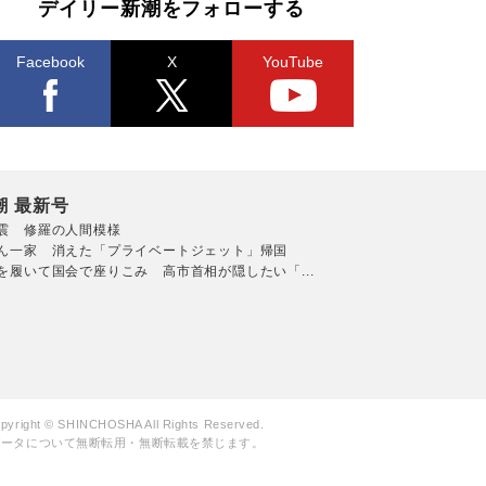
デイリー新潮をフォローする
Facebook
X
YouTube
潮 最新号
震 修羅の人間模様
ん一家 消えた「プライベートジェット」帰国
を履いて国会で座りこみ 高市首相が隠したい「...
pyright © SHINCHOSHA All Rights Reserved.
データについて無断転用・無断転載を禁じます。