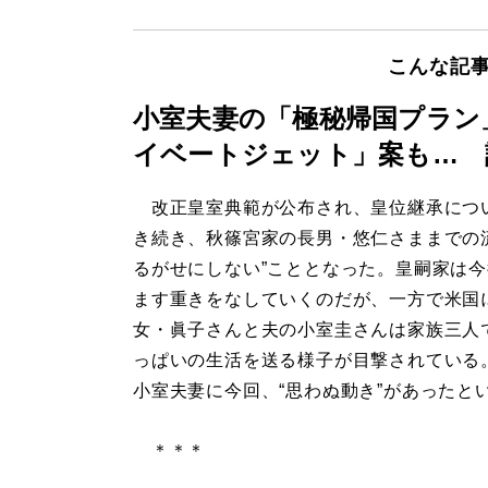
こんな記
小室夫妻の「極秘帰国プラン
イベートジェット」案も… 
改正皇室典範が公布され、皇位継承につ
き続き、秋篠宮家の長男・悠仁さままでの
るがせにしない”こととなった。皇嗣家は
ます重きをなしていくのだが、一方で米国
女・眞子さんと夫の小室圭さんは家族三人
っぱいの生活を送る様子が目撃されている
小室夫妻に今回、“思わぬ動き”があったと
＊＊＊