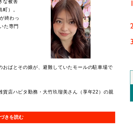
きな被害
島町）。
導が終わっ
いた専門
のおばとその娘が、避難していたモールの駐車場で
貨店ハビタ勤務・大竹玖瑠美さん（享年22）の親
づきを読む