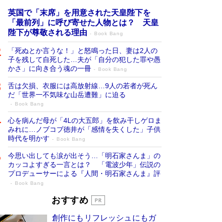
英国で「末席」を用意された天皇陛下を
「最前列」に呼び寄せた人物とは？ 天皇
陛下が尊敬される理由
Book Bang
「死ぬとか言うな！」と怒鳴った日、妻は2人の
子を残して自死した…夫が「自分の犯した罪や愚
かさ」に向き合う魂の一冊
Book Bang
舌は欠損、衣服には高放射線…9人の若者が死ん
だ「世界一不気味な山岳遭難」に迫る
Book Bang
心を病んだ母が「4Lの大五郎」を飲み干しゲロま
みれに…ノブコブ徳井が「感情を失くした」子供
時代を明かす
Book Bang
今思い出しても涙が出そう…「明石家さんま」の
カッコよすぎる一言とは？ 「電波少年」伝説の
プロデューサーによる『人間・明石家さんま』評
Book Bang
「叱って伸びるやつは、褒めたらもっと伸
おすすめ
びる」俳優・高嶋政伸が家族に教わっ
創作にもリフレッシュにもガ
た“人を育てるコツ”…芸への考え方を明か