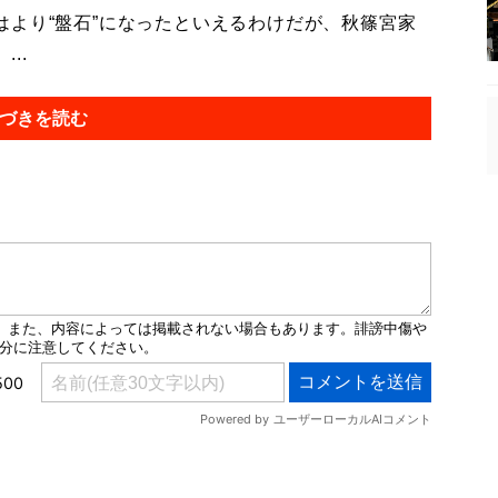
より“盤石”になったといえるわけだが、秋篠宮家
..
づきを読む