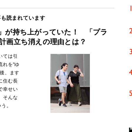
事も読まれています
」が持ち上がっていた！ 「プラ
計画立ち消えの理由とは？
いては引
流れを“ゆ
今後、ます
に住む長
で幸せい
。そんな
いう。