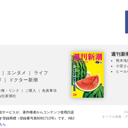
週刊新
熊本地
小室さ
ヒール
｜
エンタメ
｜
ライフ
ガ
｜
ドクター新潮
作権・リンク
｜
ご購入
｜
免責事項
会社新潮社
Co
配信サービスが、著作権者からコンテンツ使用許諾
すべての画像・
録商標（登録番号第6091713号）です。ABJ
ちら