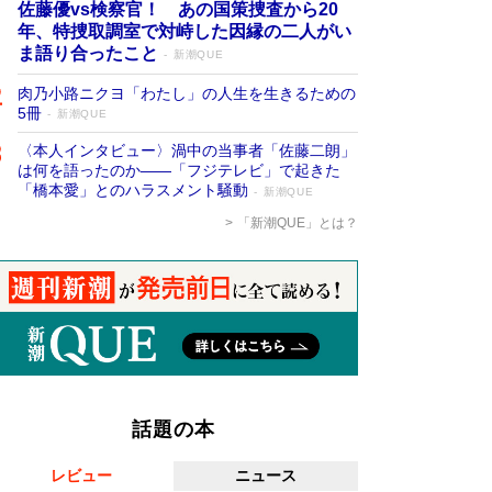
佐藤優vs検察官！ あの国策捜査から20
年、特捜取調室で対峙した因縁の二人がい
ま語り合ったこと
新潮QUE
肉乃小路ニクヨ「わたし」の人生を生きるための
5冊
新潮QUE
〈本人インタビュー〉渦中の当事者「佐藤二朗」
は何を語ったのか――「フジテレビ」で起きた
「橋本愛」とのハラスメント騒動
新潮QUE
「新潮QUE」とは？
話題の本
レビュー
ニュース