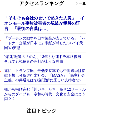
アクセスランキング
一覧
「そもそも会社のせいで起きた人災」 イ
オンモール事故被害者の親族が慟哭の証
言 「最後の言葉は…」
「プーチンの戦争を日本製品が支えている」「パ
ートナー企業が日本に」米紙が報じた“スパイ天
国”の実態
“爆死”報道の「のん」13年ぶり連ドラ本格復帰
それでも視聴者の評判が上々な理由
遂に「トランプ氏」最低支持率でも中間選挙は接
戦予想…分断進む米社会、「MAGA」「民主社会
主義」の共通点は“政策理解に乏しい支持者”か
橋から飛び込む「川ガキ」たち 高さ12メートル
からのダイブも…令和の時代、文化と安全はどう
両立？
注目トピック