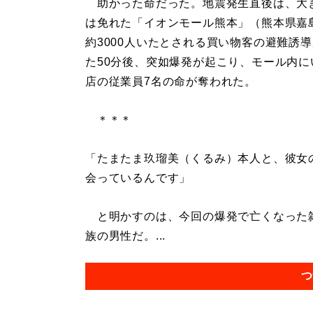
助かった命だった。地震発生直後は、大
は免れた「イオンモール熊本」（熊本県嘉
約3000人いたとされる買い物客の避難誘
た50分後、突如爆発が起こり、モール内に
店の従業員7名の命が奪われた。
＊＊＊
「たまたま玖瑠美（くるみ）本人と、彼女
会っているんです」
と明かすのは、今回の爆発で亡くなった雑
族の男性だ。...
つ