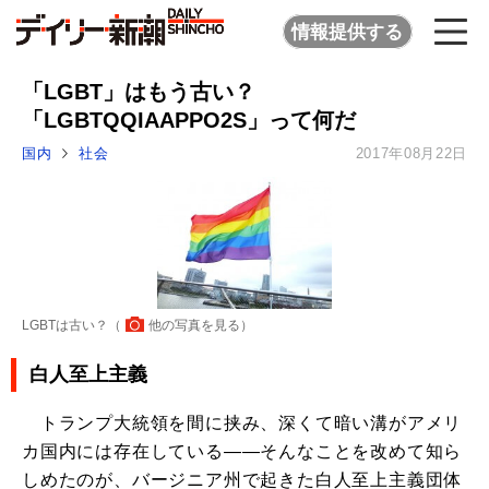
情報提供する
「LGBT」はもう古い？
「LGBTQQIAAPPO2S」って何だ
国内
社会
2017年08月22日
LGBTは古い？（
他の写真を見る
）
白人至上主義
トランプ大統領を間に挟み、深くて暗い溝がアメリ
カ国内には存在している――そんなことを改めて知ら
しめたのが、バージニア州で起きた白人至上主義団体