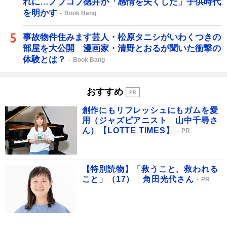
れに…ノブコブ徳井が「感情を失くした」子供時代
を明かす
Book Bang
事故物件住みます芸人・松原タニシがいわくつきの
部屋を大公開 漫画家・清野とおるが聞いた衝撃の
体験とは？
Book Bang
おすすめ
創作にもリフレッシュにもガムを愛
用（ジャズピアニスト 山中千尋さ
ん）【LOTTE TIMES】
PR
【特別読物】「救うこと、救われる
こと」（17） 角田光代さん
PR