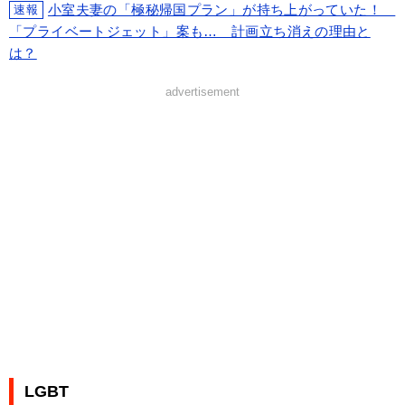
小室夫妻の「極秘帰国プラン」が持ち上がっていた！
速報
「プライベートジェット」案も… 計画立ち消えの理由と
は？
advertisement
LGBT