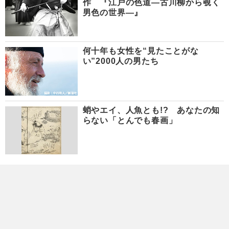
作 『江戸の色道―古川柳から覗く
男色の世界―』
何十年も女性を“見たことがな
い”2000人の男たち
蛸やエイ、人魚とも!? あなたの知
らない「とんでも春画」