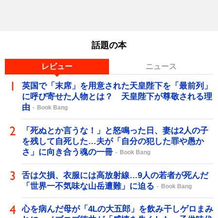
話題の本
レビュー
ニュース
英国で「末席」を用意された天皇陛下を「最前列」
に呼び寄せた人物とは？ 天皇陛下が尊敬される理
由
Book Bang
「死ぬとか言うな！」と怒鳴った日、妻は2人の子
を残して自死した…夫が「自分の犯した罪や愚か
さ」に向き合う魂の一冊
Book Bang
舌は欠損、衣服には高放射線…9人の若者が死んだ
「世界一不気味な山岳遭難」に迫る
Book Bang
心を病んだ母が「4Lの大五郎」を飲み干しゲロまみ