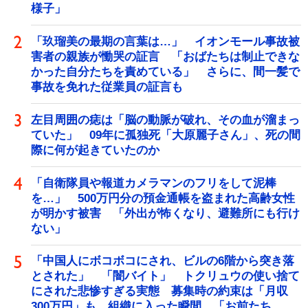
様子」
「玖瑠美の最期の言葉は…」 イオンモール事故被
害者の親族が慟哭の証言 「おばたちは制止できな
かった自分たちを責めている」 さらに、間一髪で
事故を免れた従業員の証言も
左目周囲の痣は「脳の動脈が破れ、その血が溜まっ
ていた」 09年に孤独死「大原麗子さん」、死の間
際に何が起きていたのか
「自衛隊員や報道カメラマンのフリをして泥棒
を…」 500万円分の預金通帳を盗まれた高齢女性
が明かす被害 「外出が怖くなり、避難所にも行け
ない」
「中国人にボコボコにされ、ビルの6階から突き落
とされた」 「闇バイト」 トクリュウの使い捨て
にされた悲惨すぎる実態 募集時の約束は「月収
300万円」も、組織に入った瞬間、「お前たち