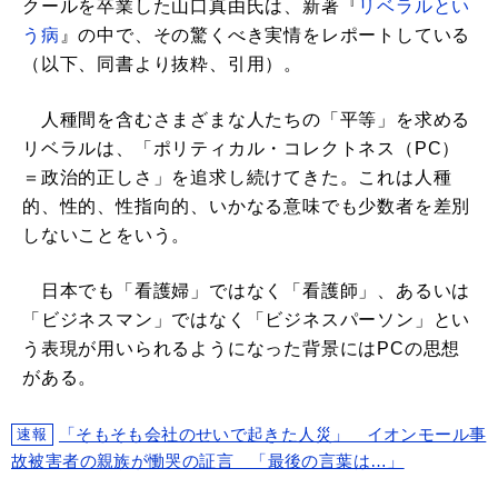
クールを卒業した山口真由氏は、新著『
リベラルとい
う病
』の中で、その驚くべき実情をレポートしている
（以下、同書より抜粋、引用）。
人種間を含むさまざまな人たちの「平等」を求める
リベラルは、「ポリティカル・コレクトネス（PC）
＝政治的正しさ」を追求し続けてきた。これは人種
的、性的、性指向的、いかなる意味でも少数者を差別
しないことをいう。
日本でも「看護婦」ではなく「看護師」、あるいは
「ビジネスマン」ではなく「ビジネスパーソン」とい
う表現が用いられるようになった背景にはPCの思想
がある。
「そもそも会社のせいで起きた人災」 イオンモール事
速報
故被害者の親族が慟哭の証言 「最後の言葉は…」