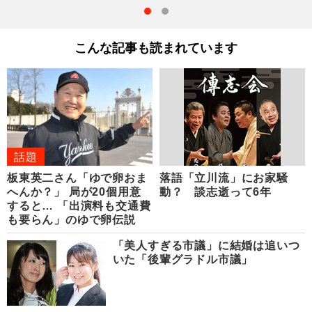
こんな記事も読まれています
話題
板東英二さん「ゆで卵おま
落語「立川流」にお家騒
へんか？」 局が20個用意
動？ 談志逝って6年
すると… 「出演料も交通費
も要らん」のゆで卵伝説
「美人すぎる市議」に結婚は追いつ
いた「後輩グラドル市議」