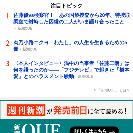
注目トピック
佐藤優vs検察官！ あの国策捜査から20年、特捜取
調室で対峙した因縁の二人がいま語り合ったこと
新潮QUE
肉乃小路ニクヨ「わたし」の人生を生きるための5
冊
新潮QUE
〈本人インタビュー〉渦中の当事者「佐藤二朗」は
何を語ったのか――「フジテレビ」で起きた「橋本
愛」とのハラスメント騒動
新潮QUE
「新潮QUE」とは？