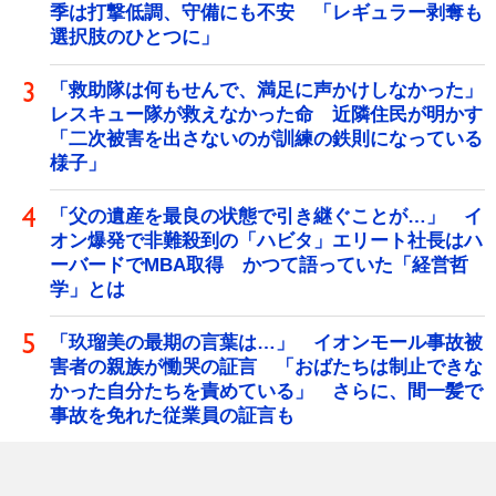
季は打撃低調、守備にも不安 「レギュラー剥奪も
選択肢のひとつに」
「救助隊は何もせんで、満足に声かけしなかった」
レスキュー隊が救えなかった命 近隣住民が明かす
「二次被害を出さないのが訓練の鉄則になっている
様子」
「父の遺産を最良の状態で引き継ぐことが…」 イ
オン爆発で非難殺到の「ハビタ」エリート社長はハ
ーバードでMBA取得 かつて語っていた「経営哲
学」とは
「玖瑠美の最期の言葉は…」 イオンモール事故被
害者の親族が慟哭の証言 「おばたちは制止できな
かった自分たちを責めている」 さらに、間一髪で
事故を免れた従業員の証言も