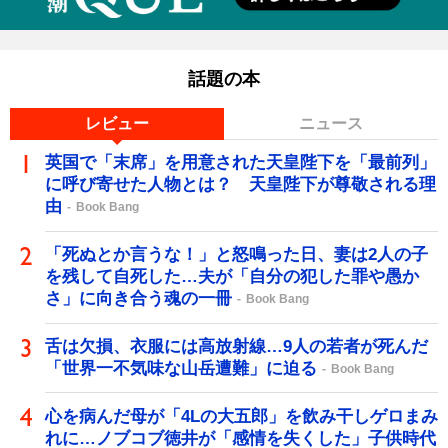
話題の本
レビュー
ニュース
英国で「末席」を用意された天皇陛下を「最前列」
に呼び寄せた人物とは？ 天皇陛下が尊敬される理
由
Book Bang
「死ぬとか言うな！」と怒鳴った日、妻は2人の子
を残して自死した…夫が「自分の犯した罪や愚か
さ」に向き合う魂の一冊
Book Bang
舌は欠損、衣服には高放射線…9人の若者が死んだ
「世界一不気味な山岳遭難」に迫る
Book Bang
心を病んだ母が「4Lの大五郎」を飲み干しゲロまみ
れに…ノブコブ徳井が「感情を失くした」子供時代