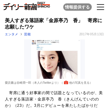
情報提供する
美人すぎる落語家「金原亭乃ゝ香」 寄席に
志願したワケ
エンタメ
芸能
2017年05月13日
愛読書は谷崎潤一郎（本人のTwitterより）（
他の写真を見る
）
寄席に通う好事家の間で話題となっているのが、美
人すぎる落語家・金原亭乃ゝ香（きんげんていのの
か）（23）だ。3月にデビューを果たしたばかりだ