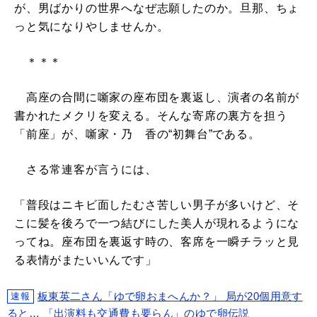
が、男ばかりの世界へなぜ志願したのか。旦那、ちょ
っと気になりやしませんか。
＊＊＊
高座の合間に噺家の座布団を裏返し、演者の名前が
書かれたメクリを変える。そんな寄席の裏方を担う
「前座」が、噺家・乃ゝ香の“初舞台”である。
さる常連客が言うには、
「普段はニキビ面したむさ苦しい男子が多いけど、そ
こに髪を後ろで一つ結びにした美人が現れるようにな
ってね。座布団を裏返す時の、客席を一瞬チラッと見
る表情がまたいいんです」
板東英二さん「ゆで卵おまへんか？」 局が20個用意す
速報
ると… 「出演料も交通費も要らん」のゆで卵伝説