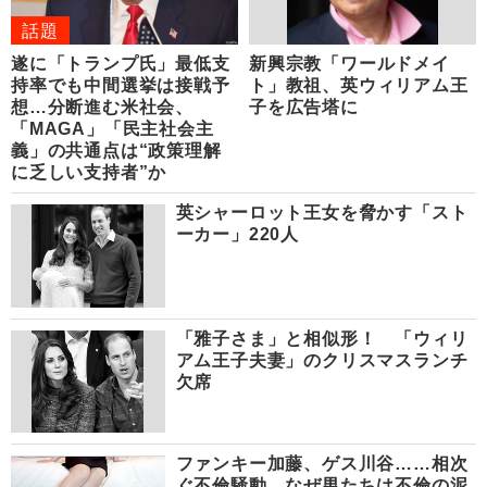
話題
遂に「トランプ氏」最低支
新興宗教「ワールドメイ
持率でも中間選挙は接戦予
ト」教祖、英ウィリアム王
想…分断進む米社会、
子を広告塔に
「MAGA」「民主社会主
義」の共通点は“政策理解
に乏しい支持者”か
英シャーロット王女を脅かす「スト
ーカー」220人
「雅子さま」と相似形！ 「ウィリ
アム王子夫妻」のクリスマスランチ
欠席
ファンキー加藤、ゲス川谷……相次
ぐ不倫騒動 なぜ男たちは不倫の泥