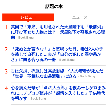
話題の本
レビュー
ニュース
英国で「末席」を用意された天皇陛下を「最前列」
に呼び寄せた人物とは？ 天皇陛下が尊敬される理
由
Book Bang
「死ぬとか言うな！」と怒鳴った日、妻は2人の子
を残して自死した…夫が「自分の犯した罪や愚か
さ」に向き合う魂の一冊
Book Bang
舌は欠損、衣服には高放射線…9人の若者が死んだ
「世界一不気味な山岳遭難」に迫る
Book Bang
心を病んだ母が「4Lの大五郎」を飲み干しゲロまみ
れに…ノブコブ徳井が「感情を失くした」子供時代
を明かす
Book Bang