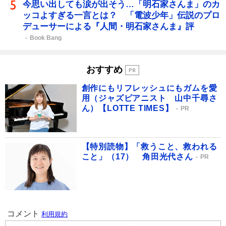
今思い出しても涙が出そう…「明石家さんま」のカ
ッコよすぎる一言とは？ 「電波少年」伝説のプロ
デューサーによる『人間・明石家さんま』評
Book Bang
おすすめ
創作にもリフレッシュにもガムを愛
用（ジャズピアニスト 山中千尋さ
ん）【LOTTE TIMES】
PR
【特別読物】「救うこと、救われる
こと」（17） 角田光代さん
PR