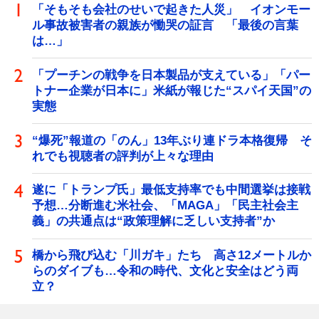
「そもそも会社のせいで起きた人災」 イオンモー
ル事故被害者の親族が慟哭の証言 「最後の言葉
は…」
「プーチンの戦争を日本製品が支えている」「パー
トナー企業が日本に」米紙が報じた“スパイ天国”の
実態
“爆死”報道の「のん」13年ぶり連ドラ本格復帰 そ
れでも視聴者の評判が上々な理由
遂に「トランプ氏」最低支持率でも中間選挙は接戦
予想…分断進む米社会、「MAGA」「民主社会主
義」の共通点は“政策理解に乏しい支持者”か
橋から飛び込む「川ガキ」たち 高さ12メートルか
らのダイブも…令和の時代、文化と安全はどう両
立？