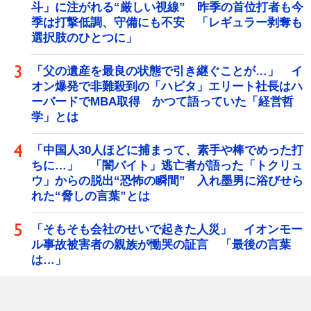
斗」に注がれる“厳しい視線” 昨季の首位打者も今
季は打撃低調、守備にも不安 「レギュラー剥奪も
選択肢のひとつに」
「父の遺産を最良の状態で引き継ぐことが…」 イ
オン爆発で非難殺到の「ハビタ」エリート社長はハ
ーバードでMBA取得 かつて語っていた「経営哲
学」とは
「中国人30人ほどに捕まって、素手や棒でめった打
ちに…」 「闇バイト」逃亡者が語った「トクリュ
ウ」からの脱出“恐怖の瞬間” 入れ墨男に浴びせら
れた“脅しの言葉”とは
「そもそも会社のせいで起きた人災」 イオンモー
ル事故被害者の親族が慟哭の証言 「最後の言葉
は…」