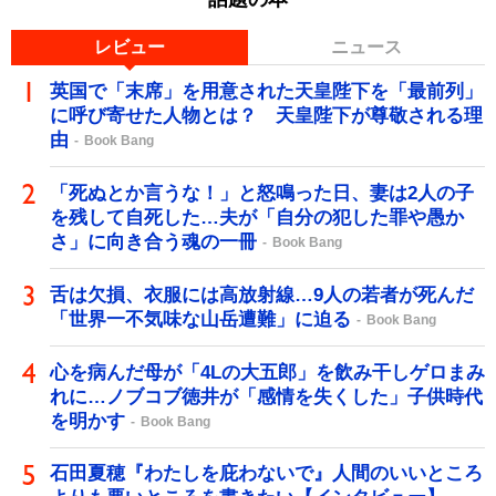
レビュー
ニュース
英国で「末席」を用意された天皇陛下を「最前列」
に呼び寄せた人物とは？ 天皇陛下が尊敬される理
由
Book Bang
「死ぬとか言うな！」と怒鳴った日、妻は2人の子
を残して自死した…夫が「自分の犯した罪や愚か
さ」に向き合う魂の一冊
Book Bang
舌は欠損、衣服には高放射線…9人の若者が死んだ
「世界一不気味な山岳遭難」に迫る
Book Bang
心を病んだ母が「4Lの大五郎」を飲み干しゲロまみ
れに…ノブコブ徳井が「感情を失くした」子供時代
を明かす
Book Bang
石田夏穂『わたしを庇わないで』人間のいいところ