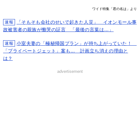
ワイド特集「君の名は」より
「そもそも会社のせいで起きた人災」 イオンモール事
速報
故被害者の親族が慟哭の証言 「最後の言葉は…」
小室夫妻の「極秘帰国プラン」が持ち上がっていた！
速報
「プライベートジェット」案も… 計画立ち消えの理由と
は？
advertisement