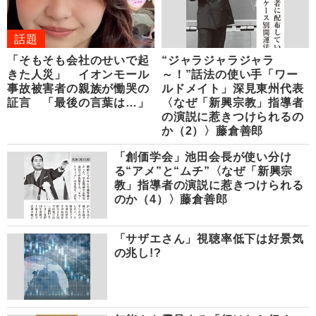
話題
「そもそも会社のせいで起
“ジャラジャラジャラ
きた人災」 イオンモール
～！”話法の使い手「ワー
事故被害者の親族が慟哭の
ルドメイト」深見東州代表
証言 「最後の言葉は…」
〈なぜ「新興宗教」指導者
の演説に惹きつけられるの
か（2）〉藤倉善郎
「創価学会」池田会長が使い分け
る“アメ”と“ムチ”〈なぜ「新興宗
教」指導者の演説に惹きつけられる
のか（4）〉藤倉善郎
「サザエさん」視聴率低下は好景気
の兆し!?