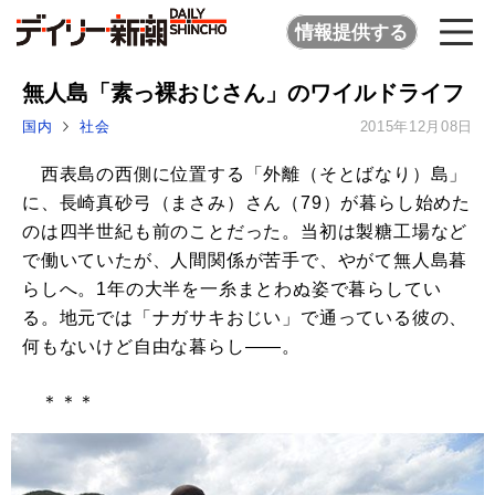
情報提供する
無人島「素っ裸おじさん」のワイルドライフ
国内
社会
2015年12月08日
西表島の西側に位置する「外離（そとばなり）島」
に、長崎真砂弓（まさみ）さん（79）が暮らし始めた
のは四半世紀も前のことだった。当初は製糖工場など
で働いていたが、人間関係が苦手で、やがて無人島暮
らしへ。1年の大半を一糸まとわぬ姿で暮らしてい
る。地元では「ナガサキおじい」で通っている彼の、
何もないけど自由な暮らし――。
＊＊＊