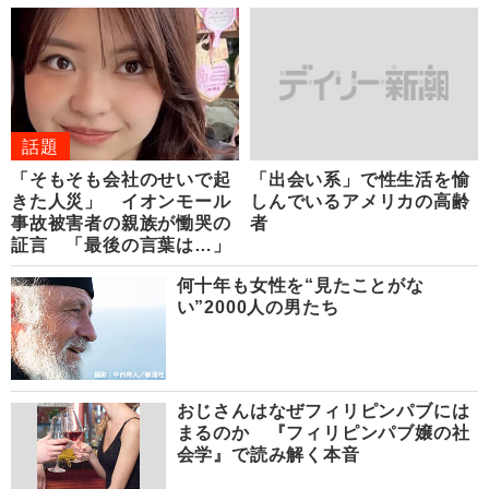
話題
「そもそも会社のせいで起
「出会い系」で性生活を愉
きた人災」 イオンモール
しんでいるアメリカの高齢
事故被害者の親族が慟哭の
者
証言 「最後の言葉は…」
何十年も女性を“見たことがな
い”2000人の男たち
おじさんはなぜフィリピンパブには
まるのか 『フィリピンパブ嬢の社
会学』で読み解く本音