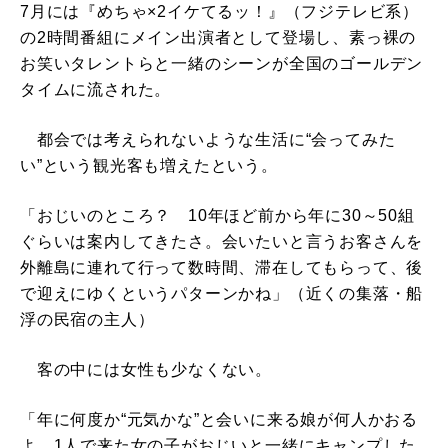
7月には『めちゃ×2イケてるッ！』（フジテレビ系）
の2時間番組にメイン出演者として登場し、素っ裸の
お笑いタレントらと一緒のシーンが全国のゴールデン
タイムに流された。
都会では考えられないような生活に“会ってみた
い”という観光客も増えたという。
「おじいのところ？ 10年ほど前から年に30～50組
ぐらいは案内してきたさ。会いたいと言うお客さんを
外離島に連れて行って数時間、滞在してもらって、後
で迎えにゆくというパターンかね」（近くの集落・船
浮の民宿の主人）
客の中には女性も少なくない。
「年に何度か“元気かな”と会いに来る娘が何人かおる
よ。1人で来た女の子がおじいと一緒にキャンプした