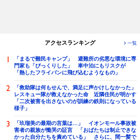
アクセスランキング
一覧
「まるで難民キャンプ」 避難所の劣悪な環境に専
門家も「びっくりした」 車中泊にもリスクが
「熱したフライパンに飛び込むようなもの」
「救助隊は何もせんで、満足に声かけしなかった」
レスキュー隊が救えなかった命 近隣住民が明かす
「二次被害を出さないのが訓練の鉄則になっている
様子」
「玖瑠美の最期の言葉は…」 イオンモール事故被
害者の親族が慟哭の証言 「おばたちは制止できな
かった自分たちを責めている」 さらに、間一髪で