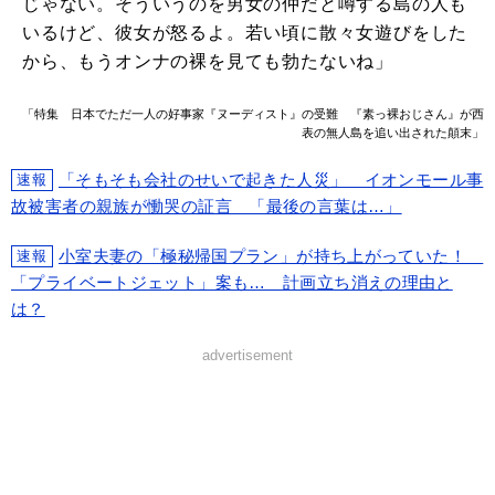
じゃない。そういうのを男女の仲だと噂する島の人も
いるけど、彼女が怒るよ。若い頃に散々女遊びをした
から、もうオンナの裸を見ても勃たないね」
「特集 日本でただ一人の好事家『ヌーディスト』の受難 『素っ裸おじさん』が西
表の無人島を追い出された顛末」
「そもそも会社のせいで起きた人災」 イオンモール事
速報
故被害者の親族が慟哭の証言 「最後の言葉は…」
小室夫妻の「極秘帰国プラン」が持ち上がっていた！
速報
「プライベートジェット」案も… 計画立ち消えの理由と
は？
advertisement