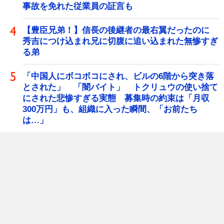
事故を免れた従業員の証言も
【豊臣兄弟！】信長の後継者の最右翼だったのに
秀吉につけ込まれ兄に切腹に追い込まれた無惨すぎ
る弟
「中国人にボコボコにされ、ビルの6階から突き落
とされた」 「闇バイト」 トクリュウの使い捨て
にされた悲惨すぎる実態 募集時の約束は「月収
300万円」も、組織に入った瞬間、「お前たち
は…」