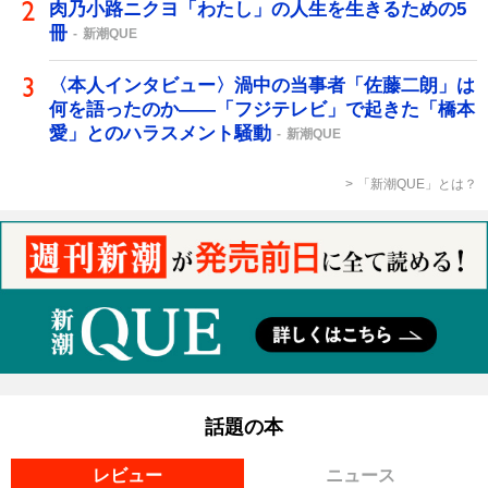
肉乃小路ニクヨ「わたし」の人生を生きるための5
冊
新潮QUE
〈本人インタビュー〉渦中の当事者「佐藤二朗」は
何を語ったのか――「フジテレビ」で起きた「橋本
愛」とのハラスメント騒動
新潮QUE
「新潮QUE」とは？
話題の本
レビュー
ニュース