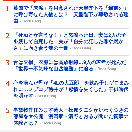
英国で「末席」を用意された天皇陛下を「最前列」
に呼び寄せた人物とは？ 天皇陛下が尊敬される理
由
Book Bang
「死ぬとか言うな！」と怒鳴った日、妻は2人の子
を残して自死した…夫が「自分の犯した罪や愚か
さ」に向き合う魂の一冊
Book Bang
舌は欠損、衣服には高放射線…9人の若者が死んだ
「世界一不気味な山岳遭難」に迫る
Book Bang
心を病んだ母が「4Lの大五郎」を飲み干しゲロまみ
れに…ノブコブ徳井が「感情を失くした」子供時代
を明かす
Book Bang
事故物件住みます芸人・松原タニシがいわくつきの
部屋を大公開 漫画家・清野とおるが聞いた衝撃の
体験とは？
Book Bang