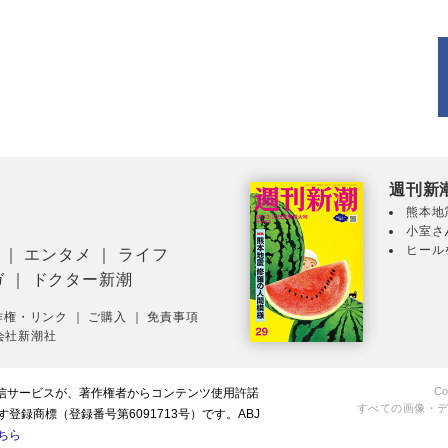
週刊新
熊本地
小室さ
ヒール
｜
エンタメ
｜
ライフ
ガ
｜
ドクター新潮
作権・リンク
｜
ご購入
｜
免責事項
会社新潮社
Co
配信サービスが、著作権者からコンテンツ使用許諾
すべての画像・
録商標（登録番号第6091713号）です。ABJ
ちら