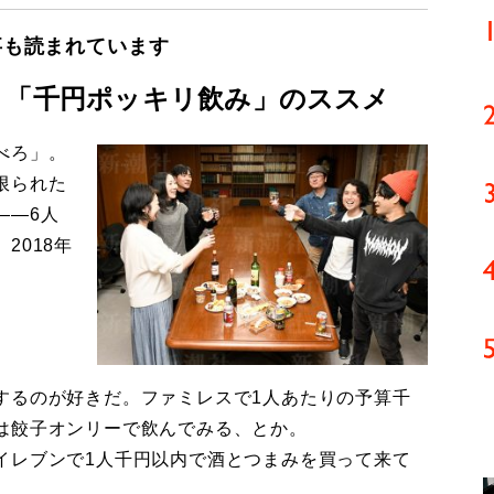
事も読まれています
 「千円ポッキリ飲み」のススメ
べろ」。
限られた
――6人
2018年
るのが好きだ。ファミレスで1人あたりの予算千
は餃子オンリーで飲んでみる、とか。
レブンで1人千円以内で酒とつまみを買って来て