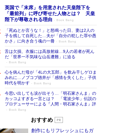
英国で「末席」を用意された天皇陛下を
「最前列」に呼び寄せた人物とは？ 天皇
陛下が尊敬される理由
Book Bang
「死ぬとか言うな！」と怒鳴った日、妻は2人の
子を残して自死した…夫が「自分の犯した罪や愚
かさ」に向き合う魂の一冊
Book Bang
舌は欠損、衣服には高放射線…9人の若者が死ん
だ「世界一不気味な山岳遭難」に迫る
Book Bang
心を病んだ母が「4Lの大五郎」を飲み干しゲロま
みれに…ノブコブ徳井が「感情を失くした」子供
時代を明かす
Book Bang
今思い出しても涙が出そう…「明石家さんま」の
カッコよすぎる一言とは？ 「電波少年」伝説の
プロデューサーによる『人間・明石家さんま』評
Book Bang
「宇宙兄弟」最終46巻がベストセラー1
おすすめ
位 宇宙開発への関心を押し上げた18年の
創作にもリフレッシュにもガ
物語に幕 特装版には「宇宙で描かれたマ