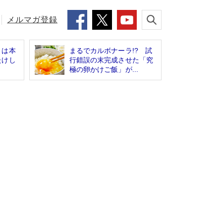
メルマガ登録
」は本
まるでカルボナーラ!? 試
たけし
行錯誤の末完成させた「究
極の卵かけご飯」が...