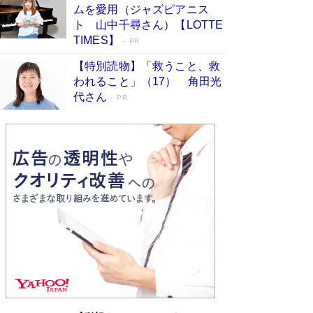
ムを愛用（ジャズピアニス
ンガ」も収録
Book Bang
ト 山中千尋さん）【LOTTE
美輪明宏 晩年の回答を集めた『ほほえんで生き
TIMES】
PR
るための人生相談』がランクイン［エンターテイ
メントベストセラー］
Book Bang
【特別読物】「救うこと、救
われること」（17） 角田光
「『火垂るの墓』は、大嘘である」原作者が抱き
代さん
続けた“自責の念”とは…「自己憐憫は描きたくな
PR
い」監督が徹底的にこだわったこと（後編） #
戦争の記憶
Book Bang
東野圭吾、伊坂幸太郎の人気シリーズ最新作どち
らも文庫化 映画化された直木賞受賞作もランク
イン［文庫ベストセラー］
Book Bang
皇室はなぜ世界から尊敬されているのか？ 「天
皇陛下はお元気でおられるか」がサウジ国王の第
一声になる理由
Book Bang