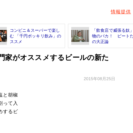
情報提供
コンビニ＆スーパーで楽し
「飲食店で威張る奴
む 「千円ポッキリ飲み」の
物のバカ！ ビート
ススメ
の大正論
門家がオススメするビールの新た
2015年08月25日
塩と胡椒
割って入
めするビ