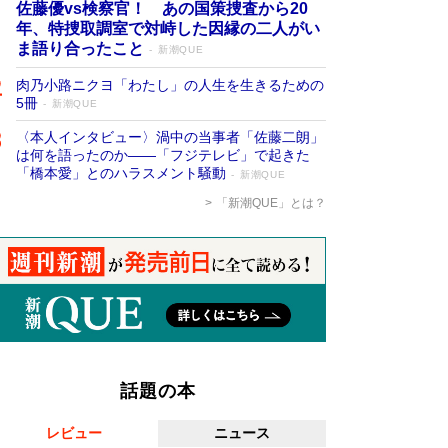
佐藤優vs検察官！ あの国策捜査から20
年、特捜取調室で対峙した因縁の二人がい
ま語り合ったこと
新潮QUE
肉乃小路ニクヨ「わたし」の人生を生きるための
5冊
新潮QUE
〈本人インタビュー〉渦中の当事者「佐藤二朗」
は何を語ったのか――「フジテレビ」で起きた
「橋本愛」とのハラスメント騒動
新潮QUE
「新潮QUE」とは？
話題の本
レビュー
ニュース