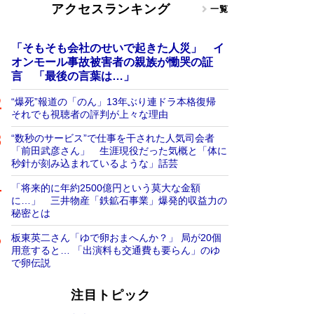
アクセスランキング
一覧
「そもそも会社のせいで起きた人災」 イ
オンモール事故被害者の親族が慟哭の証
言 「最後の言葉は…」
“爆死”報道の「のん」13年ぶり連ドラ本格復帰
それでも視聴者の評判が上々な理由
“数秒のサービス”で仕事を干された人気司会者
「前田武彦さん」 生涯現役だった気概と「体に
秒針が刻み込まれているような」話芸
「将来的に年約2500億円という莫大な金額
に…」 三井物産「鉄鉱石事業」爆発的収益力の
秘密とは
板東英二さん「ゆで卵おまへんか？」 局が20個
用意すると… 「出演料も交通費も要らん」のゆ
で卵伝説
注目トピック