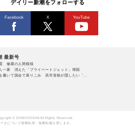
デイリー新潮をフォローする
Facebook
X
YouTube
潮 最新号
震 修羅の人間模様
ん一家 消えた「プライベートジェット」帰国
を履いて国会で座りこみ 高市首相が隠したい「...
pyright © SHINCHOSHA All Rights Reserved.
データについて無断転用・無断転載を禁じます。