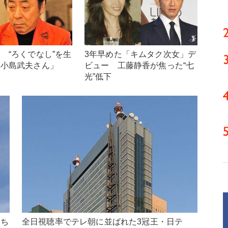
 “ろくでなし”を生
3年早めた「キムタク次女」デ
「小島武夫さん」
ビュー 工藤静香が焦った“七
）
光”低下
たち
全日視聴率でテレ朝に並ばれた3冠王・日テ