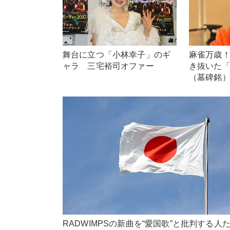
舞台に立つ「小林幸子」のギ
麻雀万歳！
ャラ 三宅裕司オファー
き抜いた
（墓碑銘
RADWIMPSの新曲を“愛国歌”と批判する人