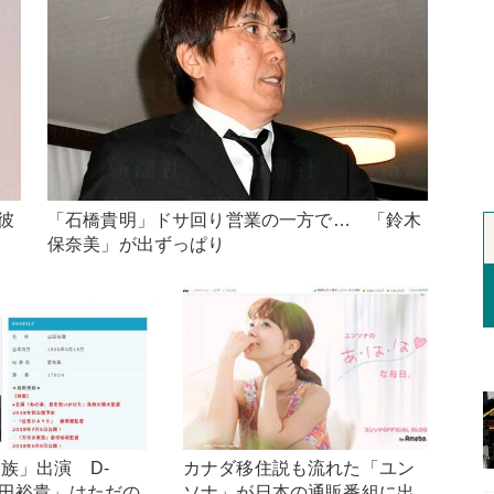
彼
「石橋貴明」ドサ回り営業の一方で… 「鈴木
保奈美」が出ずっぱり
族」出演 D-
カナダ移住説も流れた「ユン
山田裕貴」はただの
ソナ」が日本の通販番組に出