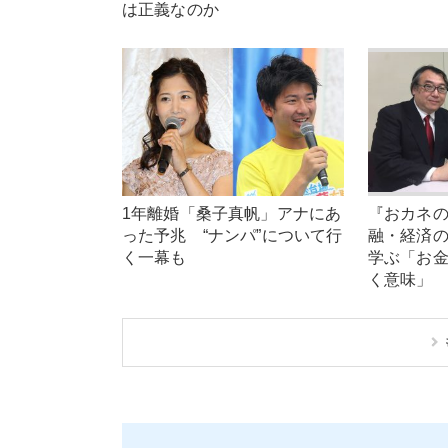
は正義なのか
1年離婚「桑子真帆」アナにあ
『おカネ
った予兆 “ナンパ”について行
融・経済
く一幕も
学ぶ「お
く意味」