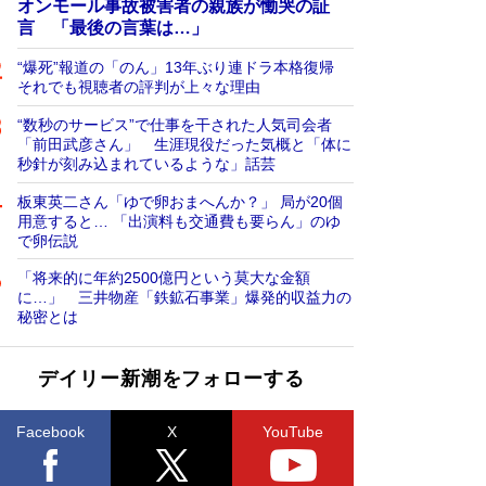
オンモール事故被害者の親族が慟哭の証
言 「最後の言葉は…」
“爆死”報道の「のん」13年ぶり連ドラ本格復帰
それでも視聴者の評判が上々な理由
“数秒のサービス”で仕事を干された人気司会者
「前田武彦さん」 生涯現役だった気概と「体に
秒針が刻み込まれているような」話芸
板東英二さん「ゆで卵おまへんか？」 局が20個
用意すると… 「出演料も交通費も要らん」のゆ
で卵伝説
「将来的に年約2500億円という莫大な金額
に…」 三井物産「鉄鉱石事業」爆発的収益力の
秘密とは
デイリー新潮をフォローする
Facebook
X
YouTube