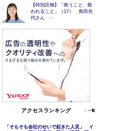
【特別読物】「救うこと、救
われること」（17） 角田光
代さん
PR
アクセスランキング
一覧
「そもそも会社のせいで起きた人災」 イ