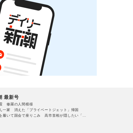
潮 最新号
震 修羅の人間模様
ん一家 消えた「プライベートジェット」帰国
を履いて国会で座りこみ 高市首相が隠したい「...