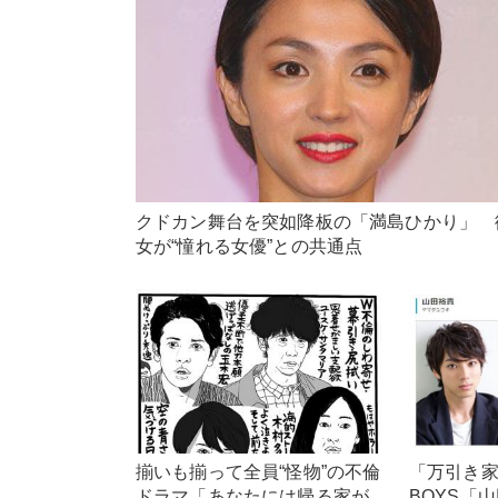
クドカン舞台を突如降板の「満島ひかり」 
女が“憧れる女優”との共通点
揃いも揃って全員“怪物”の不倫
「万引き家
ドラマ「あなたには帰る家が
BOYS「