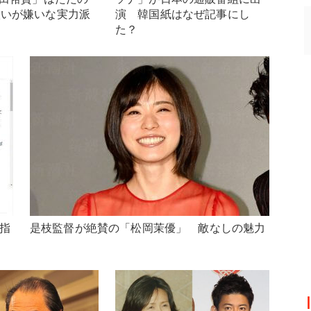
扱いが嫌いな実力派
演 韓国紙はなぜ記事にし
た？
目指
是枝監督が絶賛の「松岡茉優」 敵なしの魅力