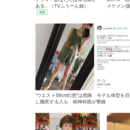
ある」（TVふうーん録）
イケメン
“ウエスト58cm幻想”は危険 モデル体型を
し餓死する人も 精神科医が警鐘