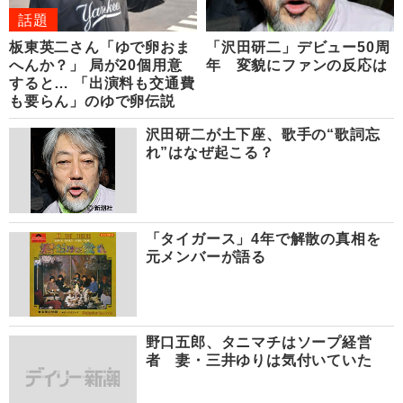
話題
板東英二さん「ゆで卵おま
「沢田研二」デビュー50周
へんか？」 局が20個用意
年 変貌にファンの反応は
すると… 「出演料も交通費
も要らん」のゆで卵伝説
沢田研二が土下座、歌手の“歌詞忘
れ”はなぜ起こる？
「タイガース」4年で解散の真相を
元メンバーが語る
野口五郎、タニマチはソープ経営
者 妻・三井ゆりは気付いていた