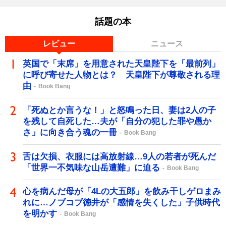
話題の本
レビュー
ニュース
英国で「末席」を用意された天皇陛下を「最前列」
に呼び寄せた人物とは？ 天皇陛下が尊敬される理
由
Book Bang
「死ぬとか言うな！」と怒鳴った日、妻は2人の子
を残して自死した…夫が「自分の犯した罪や愚か
さ」に向き合う魂の一冊
Book Bang
舌は欠損、衣服には高放射線…9人の若者が死んだ
「世界一不気味な山岳遭難」に迫る
Book Bang
心を病んだ母が「4Lの大五郎」を飲み干しゲロまみ
れに…ノブコブ徳井が「感情を失くした」子供時代
を明かす
Book Bang