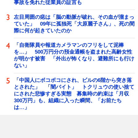
事故を免れた従業員の証言も
左目周囲の痣は「脳の動脈が破れ、その血が溜まっ
ていた」 09年に孤独死「大原麗子さん」、死の間
際に何が起きていたのか
「自衛隊員や報道カメラマンのフリをして泥棒
を…」 500万円分の預金通帳を盗まれた高齢女性
が明かす被害 「外出が怖くなり、避難所にも行け
ない」
「中国人にボコボコにされ、ビルの6階から突き落
とされた」 「闇バイト」 トクリュウの使い捨て
にされた悲惨すぎる実態 募集時の約束は「月収
300万円」も、組織に入った瞬間、「お前たち
は…」