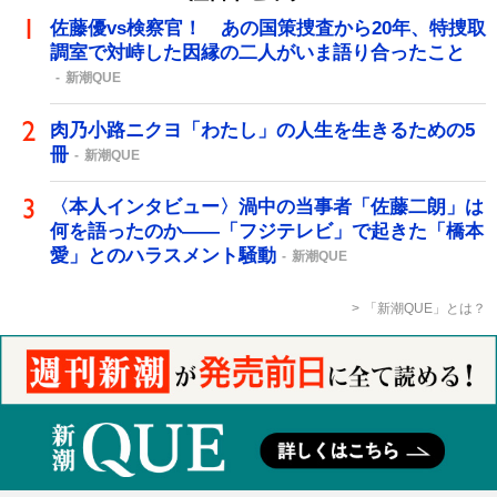
佐藤優vs検察官！ あの国策捜査から20年、特捜取
調室で対峙した因縁の二人がいま語り合ったこと
新潮QUE
肉乃小路ニクヨ「わたし」の人生を生きるための5
冊
新潮QUE
〈本人インタビュー〉渦中の当事者「佐藤二朗」は
何を語ったのか――「フジテレビ」で起きた「橋本
愛」とのハラスメント騒動
新潮QUE
「新潮QUE」とは？