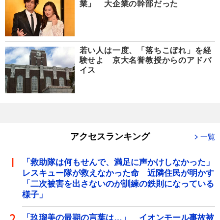
業」 大企業の幹部だった
若い人は一度、「落ちこぼれ」を経
験せよ 京大名誉教授からのアドバ
イス
アクセスランキング
一覧
「救助隊は何もせんで、満足に声かけしなかった」
レスキュー隊が救えなかった命 近隣住民が明かす
「二次被害を出さないのが訓練の鉄則になっている
様子」
「玖瑠美の最期の言葉は…」 イオンモール事故被