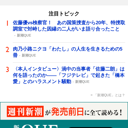
注目トピック
佐藤優vs検察官！ あの国策捜査から20年、特捜取
調室で対峙した因縁の二人がいま語り合ったこと
新潮QUE
肉乃小路ニクヨ「わたし」の人生を生きるための5
冊
新潮QUE
〈本人インタビュー〉渦中の当事者「佐藤二朗」は
何を語ったのか――「フジテレビ」で起きた「橋本
愛」とのハラスメント騒動
新潮QUE
「新潮QUE」とは？