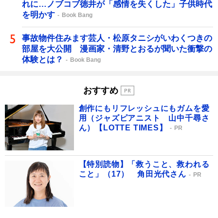
れに…ノブコブ徳井が「感情を失くした」子供時代
を明かす
Book Bang
事故物件住みます芸人・松原タニシがいわくつきの
部屋を大公開 漫画家・清野とおるが聞いた衝撃の
体験とは？
Book Bang
おすすめ
創作にもリフレッシュにもガムを愛
用（ジャズピアニスト 山中千尋さ
ん）【LOTTE TIMES】
PR
【特別読物】「救うこと、救われる
こと」（17） 角田光代さん
PR