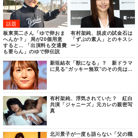
話題
板東英二さん「ゆで卵おま
有村架純、脱皮の試金石は
へんか？」 局が20個用意
「ずぶの素人」とのキスシ
すると… 「出演料も交通費
ーン
も要らん」のゆで卵伝説
新垣結衣「獣になる」？ 新ドラマ
に見る“ガッキー無双”のその先は…
有村架純、浮気されていた？ 紅白
共演「ジャニーズ」元カレの親密写
真
北川景子が一度も語らない「父の職