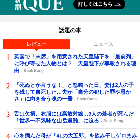
話題の本
レビュー
ニュース
英国で「末席」を用意された天皇陛下を「最前列」
に呼び寄せた人物とは？ 天皇陛下が尊敬される理
由
Book Bang
「死ぬとか言うな！」と怒鳴った日、妻は2人の子
を残して自死した…夫が「自分の犯した罪や愚か
さ」に向き合う魂の一冊
Book Bang
舌は欠損、衣服には高放射線…9人の若者が死んだ
「世界一不気味な山岳遭難」に迫る
Book Bang
心を病んだ母が「4Lの大五郎」を飲み干しゲロまみ