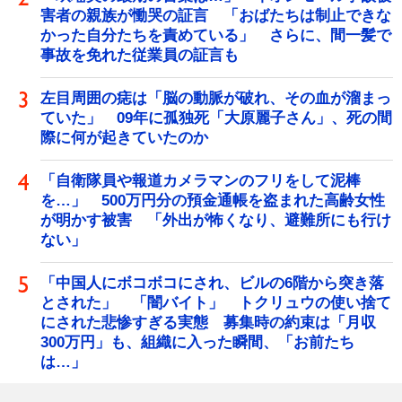
害者の親族が慟哭の証言 「おばたちは制止できな
かった自分たちを責めている」 さらに、間一髪で
事故を免れた従業員の証言も
左目周囲の痣は「脳の動脈が破れ、その血が溜まっ
ていた」 09年に孤独死「大原麗子さん」、死の間
際に何が起きていたのか
「自衛隊員や報道カメラマンのフリをして泥棒
を…」 500万円分の預金通帳を盗まれた高齢女性
が明かす被害 「外出が怖くなり、避難所にも行け
ない」
「中国人にボコボコにされ、ビルの6階から突き落
とされた」 「闇バイト」 トクリュウの使い捨て
にされた悲惨すぎる実態 募集時の約束は「月収
300万円」も、組織に入った瞬間、「お前たち
は…」