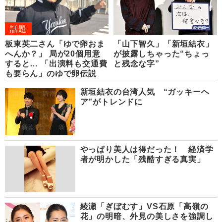
話題
板東英二さん「ゆで卵おま
「山下智久」「新垣結衣」
へんか？」 局が20個用意
が披露しちゃった“ちょっ
すると… 「出演料も交通費
と残念な字”
も要らん」のゆで卵伝説
新垣結衣の台湾人気 “ガッキーヘ
ア”がトレンドに
やっぱり美人は得だった！ 経済学
者が明かした「残酷すぎる真実」
綾瀬「ぎぼむす」VS石原「高嶺の
花」の明暗、外見の美しさを強調し