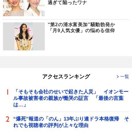
過ぎて陥ったワナ
“第2の清水富美加”騒動勃発か
「月9人気女優」の悩める信仰
アクセスランキング
一覧
「そもそも会社のせいで起きた人災」 イオンモー
ル事故被害者の親族が慟哭の証言 「最後の言葉
は…」
“爆死”報道の「のん」13年ぶり連ドラ本格復帰 そ
れでも視聴者の評判が上々な理由