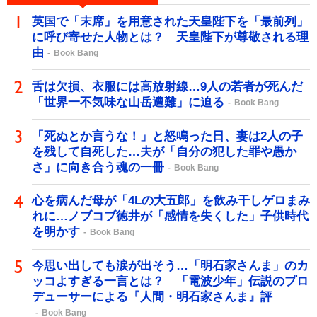
英国で「末席」を用意された天皇陛下を「最前列」
に呼び寄せた人物とは？ 天皇陛下が尊敬される理
由
Book Bang
舌は欠損、衣服には高放射線…9人の若者が死んだ
「世界一不気味な山岳遭難」に迫る
Book Bang
「死ぬとか言うな！」と怒鳴った日、妻は2人の子
を残して自死した…夫が「自分の犯した罪や愚か
さ」に向き合う魂の一冊
Book Bang
心を病んだ母が「4Lの大五郎」を飲み干しゲロまみ
れに…ノブコブ徳井が「感情を失くした」子供時代
を明かす
Book Bang
今思い出しても涙が出そう…「明石家さんま」のカ
ッコよすぎる一言とは？ 「電波少年」伝説のプロ
デューサーによる『人間・明石家さんま』評
Book Bang