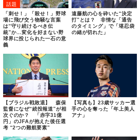
話題
「刺せ！」「殺せ！」野球
遠藤航の心を砕いた“決定
場に飛び交う物騒な言葉
打”とは？ 非情な「通告
は“守り続けるべき伝
のタイミング」で「堪忍袋
統”か…変化を好まない野
の緒が切れた」
球界に投じられた一石の意
義
【ブラジル戦敗退】 森保
【写真も】23歳サッカー選
監督になぜ“続投報道”が相
手の心を奪った「年上美人
次ぐのか？ 「赤字31億
アナ」
円」のJFAが抱えた後任選
考 “2つの難航要素”