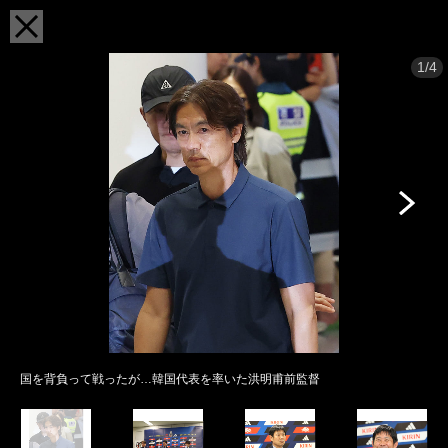
1/4
国を背負って戦ったが…韓国代表を率いた洪明甫前監督