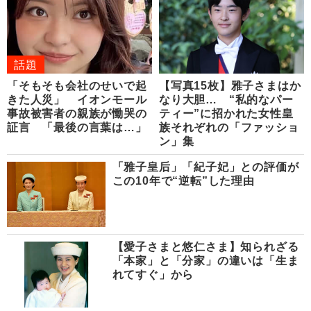
話題
「そもそも会社のせいで起
【写真15枚】雅子さまはか
きた人災」 イオンモール
なり大胆… “私的なパー
事故被害者の親族が慟哭の
ティー”に招かれた女性皇
証言 「最後の言葉は…」
族それぞれの「ファッショ
ン」集
「雅子皇后」「紀子妃」との評価が
この10年で“逆転”した理由
【愛子さまと悠仁さま】知られざる
「本家」と「分家」の違いは「生ま
れてすぐ」から