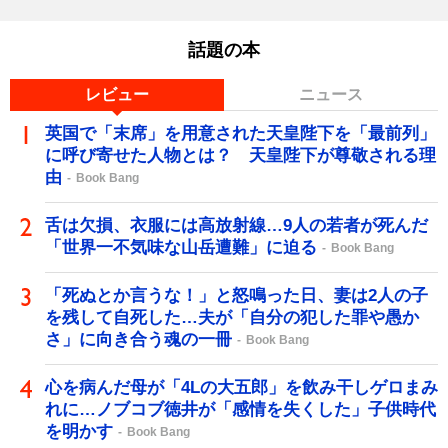
話題の本
レビュー
ニュース
英国で「末席」を用意された天皇陛下を「最前列」
に呼び寄せた人物とは？ 天皇陛下が尊敬される理
由
Book Bang
舌は欠損、衣服には高放射線…9人の若者が死んだ
「世界一不気味な山岳遭難」に迫る
Book Bang
「死ぬとか言うな！」と怒鳴った日、妻は2人の子
を残して自死した…夫が「自分の犯した罪や愚か
さ」に向き合う魂の一冊
Book Bang
心を病んだ母が「4Lの大五郎」を飲み干しゲロまみ
れに…ノブコブ徳井が「感情を失くした」子供時代
を明かす
Book Bang