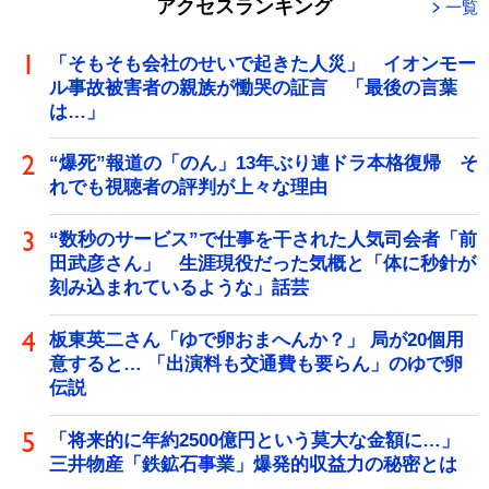
アクセスランキング
一覧
「そもそも会社のせいで起きた人災」 イオンモー
ル事故被害者の親族が慟哭の証言 「最後の言葉
は…」
“爆死”報道の「のん」13年ぶり連ドラ本格復帰 そ
れでも視聴者の評判が上々な理由
“数秒のサービス”で仕事を干された人気司会者「前
田武彦さん」 生涯現役だった気概と「体に秒針が
刻み込まれているような」話芸
板東英二さん「ゆで卵おまへんか？」 局が20個用
意すると… 「出演料も交通費も要らん」のゆで卵
伝説
「将来的に年約2500億円という莫大な金額に…」
三井物産「鉄鉱石事業」爆発的収益力の秘密とは