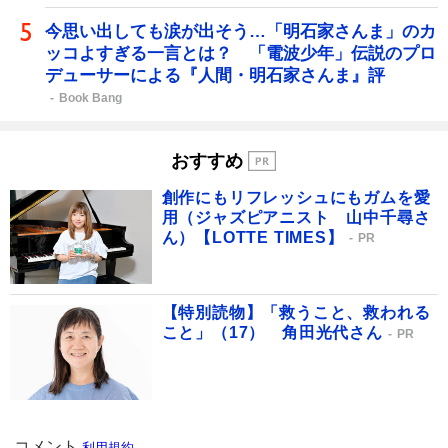
今思い出しても涙が出そう…「明石家さんま」のカ
ッコよすぎる一言とは？ 「電波少年」伝説のプロ
デューサーによる『人間・明石家さんま』評
Book Bang
おすすめ
創作にもリフレッシュにもガムを愛
用（ジャズピアニスト 山中千尋さ
ん）【LOTTE TIMES】
PR
【特別読物】「救うこと、救われる
こと」（17） 角田光代さん
PR