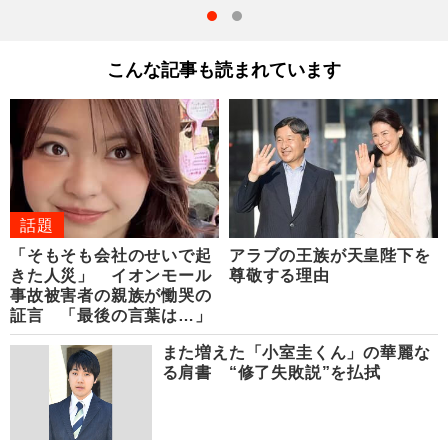
こんな記事も読まれています
話題
「そもそも会社のせいで起
アラブの王族が天皇陛下を
きた人災」 イオンモール
尊敬する理由
事故被害者の親族が慟哭の
証言 「最後の言葉は…」
また増えた「小室圭くん」の華麗な
る肩書 “修了失敗説”を払拭