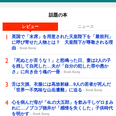
話題の本
レビュー
ニュース
英国で「末席」を用意された天皇陛下を「最前列」
に呼び寄せた人物とは？ 天皇陛下が尊敬される理
由
Book Bang
「死ぬとか言うな！」と怒鳴った日、妻は2人の子
を残して自死した…夫が「自分の犯した罪や愚か
さ」に向き合う魂の一冊
Book Bang
舌は欠損、衣服には高放射線…9人の若者が死んだ
「世界一不気味な山岳遭難」に迫る
Book Bang
心を病んだ母が「4Lの大五郎」を飲み干しゲロまみ
れに…ノブコブ徳井が「感情を失くした」子供時代
を明かす
Book Bang