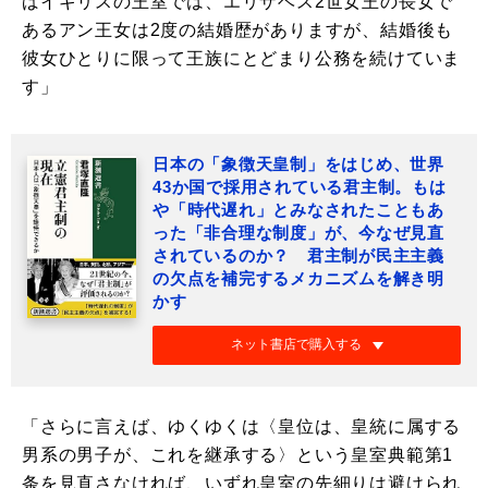
ばイギリスの王室では、エリザベス2世女王の長女で
あるアン王女は2度の結婚歴がありますが、結婚後も
彼女ひとりに限って王族にとどまり公務を続けていま
す」
日本の「象徴天皇制」をはじめ、世界
43か国で採用されている君主制。もは
や「時代遅れ」とみなされたこともあ
った「非合理な制度」が、今なぜ見直
されているのか？ 君主制が民主主義
の欠点を補完するメカニズムを解き明
かす
ネット書店で購入する
「さらに言えば、ゆくゆくは〈皇位は、皇統に属する
男系の男子が、これを継承する〉という皇室典範第1
条を見直さなければ、いずれ皇室の先細りは避けられ