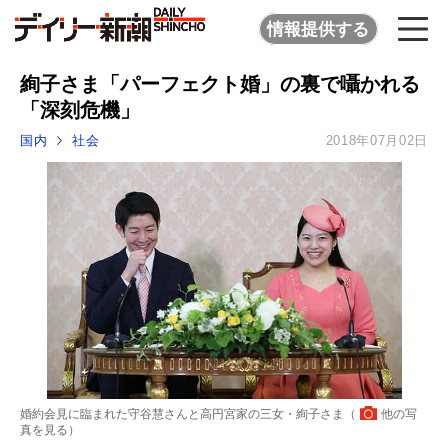
情報提供する
絢子さま「パーフェクト婚」の裏で囁かれる
「深刻危機」
国内
社会
2018年07月02日
婚約会見に臨まれた守谷慧さんと高円宮家の三女・絢子さま（
他の写
真を見る
）