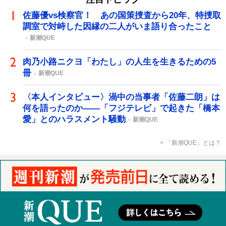
佐藤優vs検察官！ あの国策捜査から20年、特捜取
調室で対峙した因縁の二人がいま語り合ったこと
新潮QUE
肉乃小路ニクヨ「わたし」の人生を生きるための5
冊
新潮QUE
〈本人インタビュー〉渦中の当事者「佐藤二朗」は
何を語ったのか――「フジテレビ」で起きた「橋本
愛」とのハラスメント騒動
新潮QUE
「新潮QUE」とは？