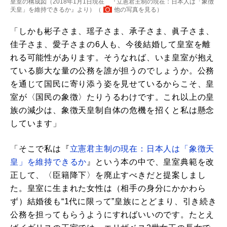
皇室の構成図（2018年1月1日現在 『立憲君主制の現在：日本人は「象徴
天皇」を維持できるか』より）（
他の写真を見る
）
「しかも彬子さま、瑶子さま、承子さま、眞子さま、
佳子さま、愛子さまの6人も、今後結婚して皇室を離
れる可能性があります。そうなれば、いま皇室が抱え
ている膨大な量の公務を誰が担うのでしょうか。公務
を通じて国民に寄り添う姿を見せているからこそ、皇
室が〈国民の象徴〉たりうるわけです。これ以上の皇
族の減少は、象徴天皇制自体の危機を招くと私は懸念
しています」
「そこで私は『
立憲君主制の現在：日本人は「象徴天
皇」を維持できるか
』という本の中で、皇室典範を改
正して、〈臣籍降下〉を廃止すべきだと提案しまし
た。皇室に生まれた女性は（相手の身分にかかわら
ず）結婚後も“1代に限って”皇族にとどまり、引き続き
公務を担ってもらうようにすればいいのです。たとえ