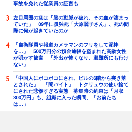
事故を免れた従業員の証言も
左目周囲の痣は「脳の動脈が破れ、その血が溜まっ
ていた」 09年に孤独死「大原麗子さん」、死の間
際に何が起きていたのか
「自衛隊員や報道カメラマンのフリをして泥棒
を…」 500万円分の預金通帳を盗まれた高齢女性
が明かす被害 「外出が怖くなり、避難所にも行け
ない」
「中国人にボコボコにされ、ビルの6階から突き落
とされた」 「闇バイト」 トクリュウの使い捨て
にされた悲惨すぎる実態 募集時の約束は「月収
300万円」も、組織に入った瞬間、「お前たち
は…」