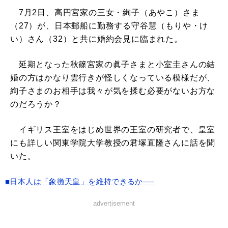
7月2日、高円宮家の三女・絢子（あやこ）さま
（27）が、日本郵船に勤務する守谷慧（もりや・け
い）さん（32）と共に婚約会見に臨まれた。
延期となった秋篠宮家の眞子さまと小室圭さんの結
婚の方はかなり雲行きが怪しくなっている模様だが、
絢子さまのお相手は我々が気を揉む必要がないお方な
のだろうか？
イギリス王室をはじめ世界の王室の研究者で、皇室
にも詳しい関東学院大学教授の君塚直隆さんに話を聞
いた。
■日本人は「象徴天皇」を維持できるか──
advertisement