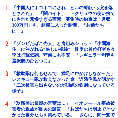
「中国人にボコボコにされ、ビルの6階から突き落
とされた」 「闇バイト」 トクリュウの使い捨て
にされた悲惨すぎる実態 募集時の約束は「月収
300万円」も、組織に入った瞬間、「お前たち
は…」
「ゾンビたばこ売人」と肩組みショット「小園海
斗」に注がれる“厳しい視線” 昨季の首位打者も今
季は打撃低調、守備にも不安 「レギュラー剥奪も
選択肢のひとつに」
「救助隊は何もせんで、満足に声かけしなかった」
レスキュー隊が救えなかった命 近隣住民が明かす
「二次被害を出さないのが訓練の鉄則になっている
様子」
「玖瑠美の最期の言葉は…」 イオンモール事故被
害者の親族が慟哭の証言 「おばたちは制止できな
かった自分たちを責めている」 さらに、間一髪で