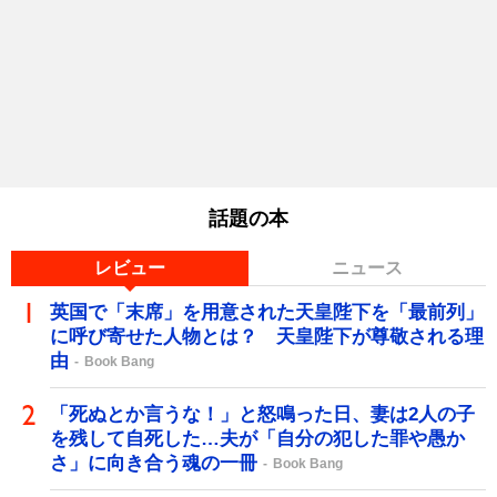
話題の本
レビュー
ニュース
英国で「末席」を用意された天皇陛下を「最前列」
に呼び寄せた人物とは？ 天皇陛下が尊敬される理
由
Book Bang
「死ぬとか言うな！」と怒鳴った日、妻は2人の子
を残して自死した…夫が「自分の犯した罪や愚か
さ」に向き合う魂の一冊
Book Bang