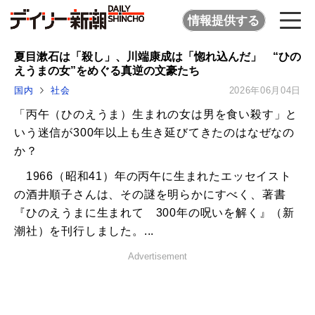
情報提供する
夏目漱石は「殺し」、川端康成は「惚れ込んだ」 “ひの
えうまの女”をめぐる真逆の文豪たち
国内
社会
2026年06月04日
「丙午（ひのえうま）生まれの女は男を食い殺す」と
いう迷信が300年以上も生き延びてきたのはなぜなの
か？
1966（昭和41）年の丙午に生まれたエッセイスト
の酒井順子さんは、その謎を明らかにすべく、著書
『ひのえうまに生まれて 300年の呪いを解く』（新
潮社）を刊行しました。...
Advertisement