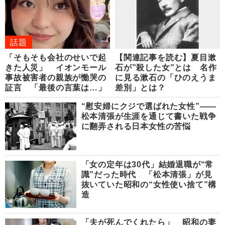
話題
「そもそも会社のせいで起
【関連記事を読む】夏目漱
きた人災」 イオンモール
石が”殺した女”とは 名作
事故被害者の親族が慟哭の
に見る漱石の「ひのえうま
証言 「最後の言葉は…」
差別」とは？
“慰安婦にクジで選ばれた女性”――
松本清張が生涯を通じて書いた戦争
に翻弄される日本女性の苦悩
「女の定年は30代」結婚退職が“常
識”だった時代 「松本清張」が見
抜いていた昭和の“女性使い捨て”構
造
「夫が死んでくれたら」 昭和の妻