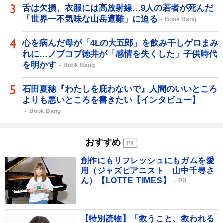
舌は欠損、衣服には高放射線…9人の若者が死んだ
「世界一不気味な山岳遭難」に迫る
Book Bang
心を病んだ母が「4Lの大五郎」を飲み干しゲロまみ
れに…ノブコブ徳井が「感情を失くした」子供時代
を明かす
Book Bang
石田夏穂『わたしを庇わないで』人間のいいところ
よりも悪いところを書きたい【インタビュー】
Book Bang
おすすめ
創作にもリフレッシュにもガムを愛
用（ジャズピアニスト 山中千尋さ
ん）【LOTTE TIMES】
PR
【特別読物】「救うこと、救われる