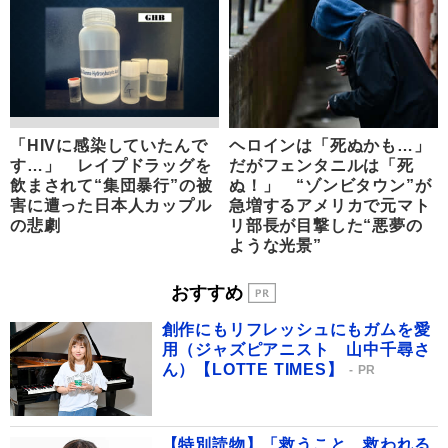
「HIVに感染していたんで
ヘロインは「死ぬかも…」
す…」 レイプドラッグを
だがフェンタニルは「死
飲まされて“集団暴行”の被
ぬ！」 “ゾンビタウン”が
害に遭った日本人カップル
急増するアメリカで元マト
の悲劇
リ部長が目撃した“悪夢の
ような光景”
おすすめ
創作にもリフレッシュにもガムを愛
用（ジャズピアニスト 山中千尋さ
ん）【LOTTE TIMES】
PR
【特別読物】「救うこと、救われる