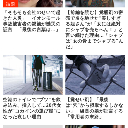
話題
「そもそも会社のせいで起
【前編を読む】覚醒剤の密
きた人災」 イオンモール
売で名を馳せた“美しすぎ
事故被害者の親族が慟哭の
る姐さん”が「女には絶対
証言 「最後の言葉は…」
にシャブを売らへん！」と
言い続けた理由…「シャブ
は“女の骨までシャブる”ん
だ」
空港のトイレで“ブツ”を飲
【覚せい剤】「最後
み込み、挿入して…20代女
は“穴”から摂取するしかな
性が“コカインの運び屋”に
い」 組長の娘が証言する
なった哀しい理由
「常用者の末路」