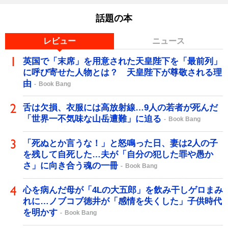
話題の本
レビュー
ニュース
英国で「末席」を用意された天皇陛下を「最前列」
に呼び寄せた人物とは？ 天皇陛下が尊敬される理
由
Book Bang
舌は欠損、衣服には高放射線…9人の若者が死んだ
「世界一不気味な山岳遭難」に迫る
Book Bang
「死ぬとか言うな！」と怒鳴った日、妻は2人の子
を残して自死した…夫が「自分の犯した罪や愚か
さ」に向き合う魂の一冊
Book Bang
心を病んだ母が「4Lの大五郎」を飲み干しゲロまみ
れに…ノブコブ徳井が「感情を失くした」子供時代
を明かす
Book Bang