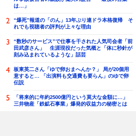
は…」
“爆死”報道の「のん」13年ぶり連ドラ本格復帰 そ
れでも視聴者の評判が上々な理由
“数秒のサービス”で仕事を干された人気司会者「前
田武彦さん」 生涯現役だった気概と「体に秒針が
刻み込まれているような」話芸
板東英二さん「ゆで卵おまへんか？」 局が20個用
意すると… 「出演料も交通費も要らん」のゆで卵
伝説
「将来的に年約2500億円という莫大な金額に…」
三井物産「鉄鉱石事業」爆発的収益力の秘密とは