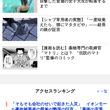
目撃した普通の女子大生が転落する
まで
【シャブ常用者の実態】「一度味覚
えたら、猫にマタタビや」――組長
の娘が証言
【漫画を読む】薬物専門の取締官
「マトリ」とは？ “伝説のマト
リ”監修のコミック
アクセスランキング
一覧
「そもそも会社のせいで起きた人災」 イオンモー
ル事故被害者の親族が慟哭の証言 「最後の言葉