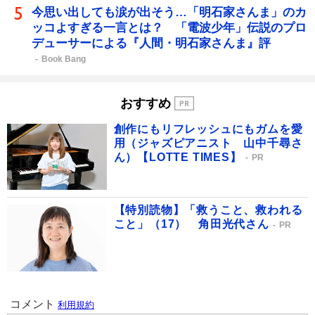
今思い出しても涙が出そう…「明石家さんま」のカ
ッコよすぎる一言とは？ 「電波少年」伝説のプロ
デューサーによる『人間・明石家さんま』評
Book Bang
おすすめ
創作にもリフレッシュにもガムを愛
用（ジャズピアニスト 山中千尋さ
ん）【LOTTE TIMES】
PR
【特別読物】「救うこと、救われる
こと」（17） 角田光代さん
PR