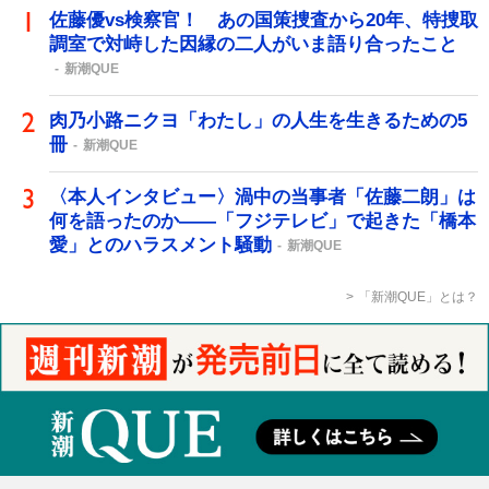
佐藤優vs検察官！ あの国策捜査から20年、特捜取
調室で対峙した因縁の二人がいま語り合ったこと
新潮QUE
肉乃小路ニクヨ「わたし」の人生を生きるための5
冊
新潮QUE
〈本人インタビュー〉渦中の当事者「佐藤二朗」は
何を語ったのか――「フジテレビ」で起きた「橋本
愛」とのハラスメント騒動
新潮QUE
「新潮QUE」とは？