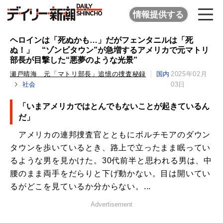
情報提供する
ヘロインは「死ぬかも…」だがフェンタニルは「死
ぬ！」 “ゾンビタウン”が急増するアメリカで元マトリ
部長が目撃した“悪夢のような光景”
瀬戸晴海 元「マトリ部長」追憶の捜査秘録
国内
2025年02月
社会
03日
「いまアメリカではとんでもないことが起きているん
だ」
アメリカの連邦捜査官とともにボルチモアのダウン
タウンを歩いているとき、路上で立ったまま眠ってい
るような男を見かけた。30代前半と思われる男は、中
腰のまま両手をだらりと下げ動かない。目は開いてい
るがどこを見ているか分からない。...
Advertisement