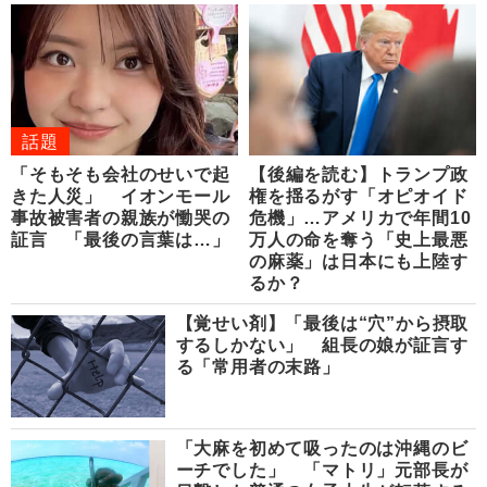
話題
「そもそも会社のせいで起
【後編を読む】トランプ政
きた人災」 イオンモール
権を揺るがす「オピオイド
事故被害者の親族が慟哭の
危機」…アメリカで年間10
証言 「最後の言葉は…」
万人の命を奪う「史上最悪
の麻薬」は日本にも上陸す
るか？
【覚せい剤】「最後は“穴”から摂取
するしかない」 組長の娘が証言す
る「常用者の末路」
「大麻を初めて吸ったのは沖縄のビ
ーチでした」 「マトリ」元部長が