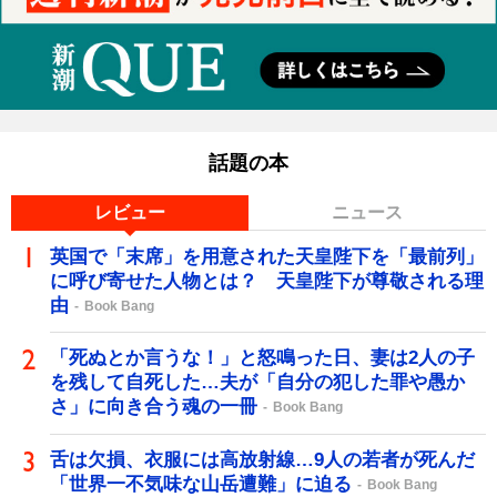
話題の本
レビュー
ニュース
英国で「末席」を用意された天皇陛下を「最前列」
に呼び寄せた人物とは？ 天皇陛下が尊敬される理
由
Book Bang
「死ぬとか言うな！」と怒鳴った日、妻は2人の子
を残して自死した…夫が「自分の犯した罪や愚か
さ」に向き合う魂の一冊
Book Bang
舌は欠損、衣服には高放射線…9人の若者が死んだ
「世界一不気味な山岳遭難」に迫る
Book Bang