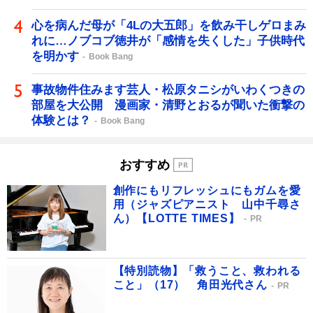
心を病んだ母が「4Lの大五郎」を飲み干しゲロまみ
れに…ノブコブ徳井が「感情を失くした」子供時代
を明かす
Book Bang
事故物件住みます芸人・松原タニシがいわくつきの
部屋を大公開 漫画家・清野とおるが聞いた衝撃の
体験とは？
Book Bang
おすすめ
創作にもリフレッシュにもガムを愛
用（ジャズピアニスト 山中千尋さ
ん）【LOTTE TIMES】
PR
【特別読物】「救うこと、救われる
こと」（17） 角田光代さん
PR