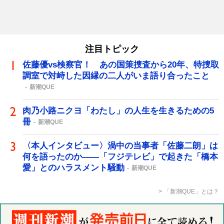
注目トピック
佐藤優vs検察官！ あの国策捜査から20年、特捜取
調室で対峙した因縁の二人がいま語り合ったこと
新潮QUE
肉乃小路ニクヨ「わたし」の人生を生きるための5
冊
新潮QUE
〈本人インタビュー〉渦中の当事者「佐藤二朗」は
何を語ったのか――「フジテレビ」で起きた「橋本
愛」とのハラスメント騒動
新潮QUE
「新潮QUE」とは？