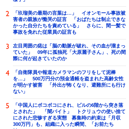
「玖瑠美の最期の言葉は…」 イオンモール事故被
害者の親族が慟哭の証言 「おばたちは制止できな
かった自分たちを責めている」 さらに、間一髪で
事故を免れた従業員の証言も
左目周囲の痣は「脳の動脈が破れ、その血が溜まっ
ていた」 09年に孤独死「大原麗子さん」、死の間
際に何が起きていたのか
「自衛隊員や報道カメラマンのフリをして泥棒
を…」 500万円分の預金通帳を盗まれた高齢女性
が明かす被害 「外出が怖くなり、避難所にも行け
ない」
「中国人にボコボコにされ、ビルの6階から突き落
とされた」 「闇バイト」 トクリュウの使い捨て
にされた悲惨すぎる実態 募集時の約束は「月収
300万円」も、組織に入った瞬間、「お前たち