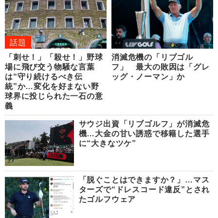
話題
「刺せ！」「殺せ！」野球
消滅危機の「リブゴル
場に飛び交う物騒な言葉
フ」 最大の敗因は「グレ
は“守り続けるべき伝
ッグ・ノーマン」か
統”か…変化を好まない野
球界に投じられた一石の意
義
サウジ出資「リブゴルフ」が消滅危
機…大金の甘い誘惑で移籍した選手
に“大きなツケ”
「脱ぐことはできますか？」…マス
ターズで“ドレスコード違反”とされ
たゴルフウェア