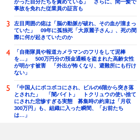
かった自分たちを責めている」 さらに、間一髪で
事故を免れた従業員の証言も
左目周囲の痣は「脳の動脈が破れ、その血が溜まっ
ていた」 09年に孤独死「大原麗子さん」、死の間
際に何が起きていたのか
「自衛隊員や報道カメラマンのフリをして泥棒
を…」 500万円分の預金通帳を盗まれた高齢女性
が明かす被害 「外出が怖くなり、避難所にも行け
ない」
「中国人にボコボコにされ、ビルの6階から突き落
とされた」 「闇バイト」 トクリュウの使い捨て
にされた悲惨すぎる実態 募集時の約束は「月収
300万円」も、組織に入った瞬間、「お前たち
は…」