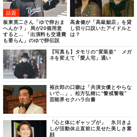
話題
板東英二さん「ゆで卵おま
高倉健が「高級鮨店」を貸
へんか？」 局が20個用意
し切り口説いたアイドルと
すると… 「出演料も交通費
は？
も要らん」のゆで卵伝説
【写真も】タモリの“変装姿” メガ
ネを変えて「愛人宅」通い
裕次郎の口癖は「共演女優とやらな
いで…」、松方弘樹に“警戒警報”
芸能界セクハラ白書
「心と体にギャップが」 氷川きよ
しが活動休止直前に見せた美しき素
顔