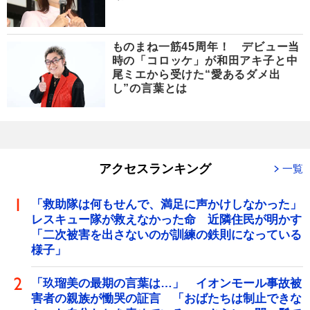
ものまね一筋45周年！ デビュー当
時の「コロッケ」が和田アキ子と中
尾ミエから受けた“愛あるダメ出
し”の言葉とは
アクセスランキング
一覧
「救助隊は何もせんで、満足に声かけしなかった」
レスキュー隊が救えなかった命 近隣住民が明かす
「二次被害を出さないのが訓練の鉄則になっている
様子」
「玖瑠美の最期の言葉は…」 イオンモール事故被
害者の親族が慟哭の証言 「おばたちは制止できな