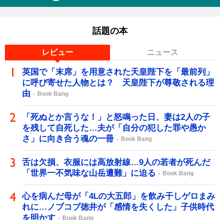
話題の本
レビュー
ニュース
英国で「末席」を用意された天皇陛下を「最前列」
に呼び寄せた人物とは？ 天皇陛下が尊敬される理
由
Book Bang
「死ぬとか言うな！」と怒鳴った日、妻は2人の子
を残して自死した…夫が「自分の犯した罪や愚か
さ」に向き合う魂の一冊
Book Bang
舌は欠損、衣服には高放射線…9人の若者が死んだ
「世界一不気味な山岳遭難」に迫る
Book Bang
心を病んだ母が「4Lの大五郎」を飲み干しゲロまみ
れに…ノブコブ徳井が「感情を失くした」子供時代
を明かす
Book Bang