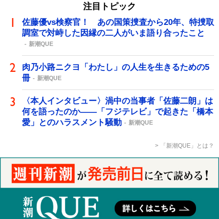
注目トピック
佐藤優vs検察官！ あの国策捜査から20年、特捜取
調室で対峙した因縁の二人がいま語り合ったこと
新潮QUE
肉乃小路ニクヨ「わたし」の人生を生きるための5
冊
新潮QUE
〈本人インタビュー〉渦中の当事者「佐藤二朗」は
何を語ったのか――「フジテレビ」で起きた「橋本
愛」とのハラスメント騒動
新潮QUE
「新潮QUE」とは？