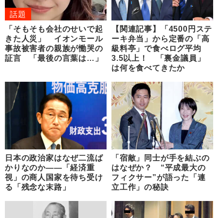
話題
「そもそも会社のせいで起
【関連記事】「4500円ステ
きた人災」 イオンモール
ーキ弁当」から定番の「高
事故被害者の親族が慟哭の
級料亭」で食べログ平均
証言 「最後の言葉は…」
3.5以上！ 「裏金議員」
は何を食べてきたか
日本の政治家はなぜ二流ば
「宿敵」同士が手を結ぶの
かりなのか――「経済重
はなぜか？ “平成最大の
視」の商人国家を待ち受け
フィクサー”が語った「連
る「残念な末路」
立工作」の秘訣