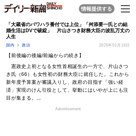
情報提供する
「大蔵省のパワハラ番付では上位」「舛添要一氏との結
婚生活はDVで破綻」 片山さつき財務大臣の波乱万丈の
人生
国内
政治
2026年01月16日
【前後編の後編/前編からの続き】
憲政史上初となる女性首相誕生の一方で、片山さつ
き氏（66）も女性初の財務大臣に就任した。これから
新年度予算案が審議入りし、政府の目指す「強い経
済」実現のけん引役として、挙動にはいやが上にも注
目が集まる。...
Advertisement