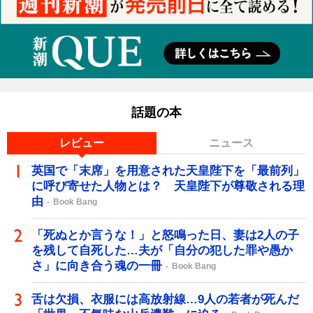
話題の本
レビュー
ニュース
英国で「末席」を用意された天皇陛下を「最前列」
に呼び寄せた人物とは？ 天皇陛下が尊敬される理
由
Book Bang
「死ぬとか言うな！」と怒鳴った日、妻は2人の子
を残して自死した…夫が「自分の犯した罪や愚か
さ」に向き合う魂の一冊
Book Bang
舌は欠損、衣服には高放射線…9人の若者が死んだ