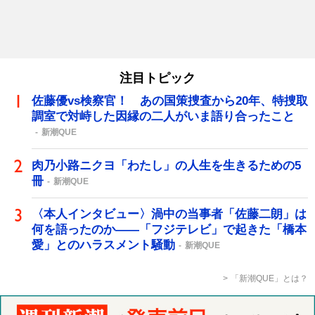
注目トピック
佐藤優vs検察官！ あの国策捜査から20年、特捜取
調室で対峙した因縁の二人がいま語り合ったこと
新潮QUE
肉乃小路ニクヨ「わたし」の人生を生きるための5
冊
新潮QUE
〈本人インタビュー〉渦中の当事者「佐藤二朗」は
何を語ったのか――「フジテレビ」で起きた「橋本
愛」とのハラスメント騒動
新潮QUE
「新潮QUE」とは？