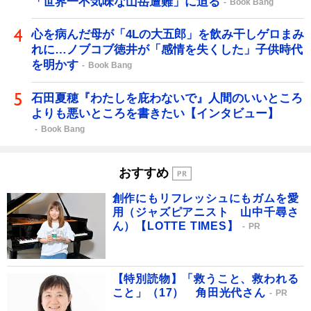
「世界一不気味な山岳遭難」に迫る
Book Bang
心を病んだ母が「4Lの大五郎」を飲み干しゲロまみ
れに…ノブコブ徳井が「感情を失くした」子供時代
を明かす
Book Bang
石田夏穂『わたしを庇わないで』人間のいいところ
よりも悪いところを書きたい【インタビュー】
Book Bang
おすすめ
創作にもリフレッシュにもガムを愛
用（ジャズピアニスト 山中千尋さ
ん）【LOTTE TIMES】
PR
【特別読物】「救うこと、救われる
こと」（17） 角田光代さん
PR