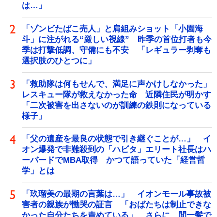
は…」
「ゾンビたばこ売人」と肩組みショット「小園海
斗」に注がれる“厳しい視線” 昨季の首位打者も今
季は打撃低調、守備にも不安 「レギュラー剥奪も
選択肢のひとつに」
「救助隊は何もせんで、満足に声かけしなかった」
レスキュー隊が救えなかった命 近隣住民が明かす
「二次被害を出さないのが訓練の鉄則になっている
様子」
「父の遺産を最良の状態で引き継ぐことが…」 イ
オン爆発で非難殺到の「ハビタ」エリート社長はハ
ーバードでMBA取得 かつて語っていた「経営哲
学」とは
「玖瑠美の最期の言葉は…」 イオンモール事故被
害者の親族が慟哭の証言 「おばたちは制止できな
かった自分たちを責めている」 さらに、間一髪で