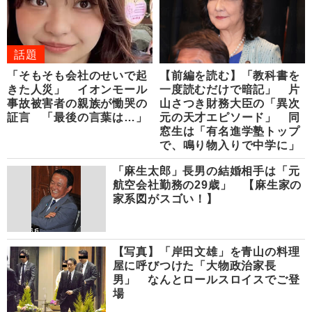
話題
「そもそも会社のせいで起
【前編を読む】「教科書を
きた人災」 イオンモール
一度読むだけで暗記」 片
事故被害者の親族が慟哭の
山さつき財務大臣の「異次
証言 「最後の言葉は…」
元の天才エピソード」 同
窓生は「有名進学塾トップ
で、鳴り物入りで中学に」
「麻生太郎」長男の結婚相手は「元
航空会社勤務の29歳」 【麻生家の
家系図がスゴい！】
【写真】「岸田文雄」を青山の料理
屋に呼びつけた「大物政治家長
男」 なんとロールスロイスでご登
場