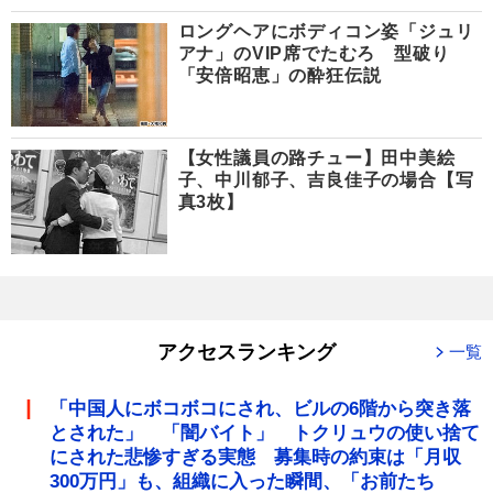
ロングヘアにボディコン姿「ジュリ
アナ」のVIP席でたむろ 型破り
「安倍昭恵」の酔狂伝説
【女性議員の路チュー】田中美絵
子、中川郁子、吉良佳子の場合【写
真3枚】
アクセスランキング
一覧
「中国人にボコボコにされ、ビルの6階から突き落
とされた」 「闇バイト」 トクリュウの使い捨て
にされた悲惨すぎる実態 募集時の約束は「月収
300万円」も、組織に入った瞬間、「お前たち