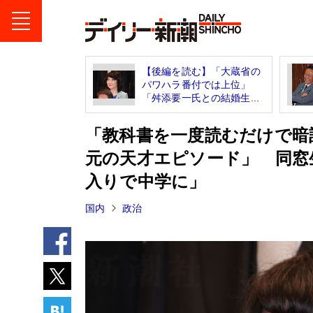
【後編を読む】「大蔵省の
パワハラ番付では上位」
「舛添要一氏との結婚生...
「教科書を一度読むだけで暗
元の天才エピソード」 同窓
入りで中学に」
国内
政治