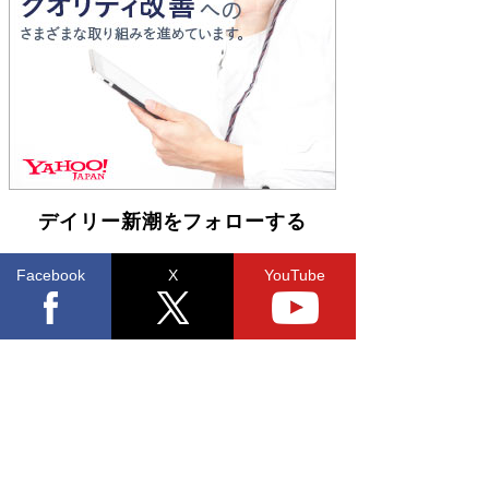
Book Bang
「不意に涙が出そうに…」高嶋政伸が明かし
た“13歳の娘を暴行する役”への葛藤 インティマ
シーコーディネーターに支えられたNHK『大奥』
の裏側
Book Bang
デイリー新潮をフォローする
Facebook
X
YouTube