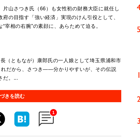
片山さつき氏（66）も女性初の財務大臣に就任し
政府の目指す「強い経済」実現のけん引役として、
“宰相の右腕”の素顔に、あらためて迫る。
朝長（ともなが）康郎氏の一人娘として埼玉県浦和市
まれだから、さつき――分かりやすいが、その伝説
。...
づきを読む
1