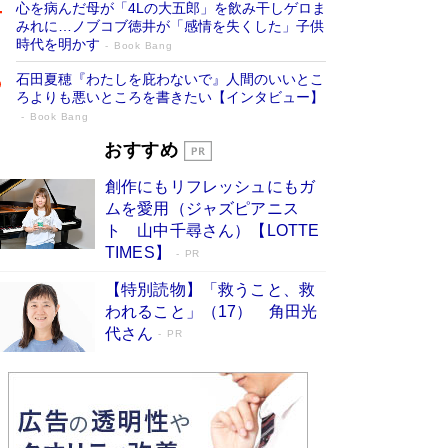
心を病んだ母が「4Lの大五郎」を飲み干しゲロま
みれに…ノブコブ徳井が「感情を失くした」子供
時代を明かす
Book Bang
石田夏穂『わたしを庇わないで』人間のいいとこ
ろよりも悪いところを書きたい【インタビュー】
Book Bang
「叱って伸びるやつは、褒めたらもっと伸
おすすめ
びる」俳優・高嶋政伸が家族に教わっ
創作にもリフレッシュにもガ
た“人を育てるコツ”…芸への考え方を明か
ムを愛用（ジャズピアニス
す
Book Bang
ト 山中千尋さん）【LOTTE
「『火垂るの墓』は、大嘘である」原作者が抱き
TIMES】
PR
続けた“自責の念”とは…「自己憐憫は描きたくな
い」監督が徹底的にこだわったこと（後編） #
【特別読物】「救うこと、救
戦争の記憶
Book Bang
われること」（17） 角田光
代さん
美輪明宏 晩年の回答を集めた『ほほえんで生き
PR
るための人生相談』がランクイン［エンターテイ
メントベストセラー］
Book Bang
「宇宙兄弟」最終46巻がベストセラー1位 宇宙
開発への関心を押し上げた18年の物語に幕 特装
版には「宇宙で描かれたマンガ」も収録