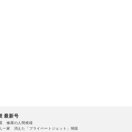
潮 最新号
震 修羅の人間模様
ん一家 消えた「プライベートジェット」帰国