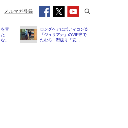
メルマガ登録
」を青
ロングヘアにボディコン姿
けた
「ジュリアナ」のVIP席で
...
たむろ 型破り「安...