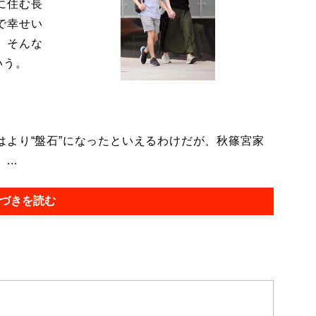
に住む長
で幸せい
。そんな
いう。
より“盤石”になったといえるわけだが、秋篠宮家
..
づきを読む