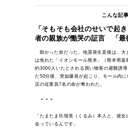
こんな記
「そもそも会社のせいで起き
者の親族が慟哭の証言 「最
助かった命だった。地震発生直後は、大
は免れた「イオンモール熊本」（熊本県嘉
約3000人いたとされる買い物客の避難誘
た50分後、突如爆発が起こり、モール内に
店の従業員7名の命が奪われた。
＊＊＊
「たまたま玖瑠美（くるみ）本人と、彼女
会っているんです」