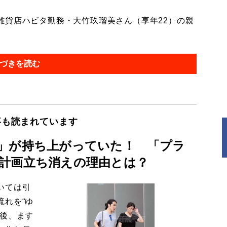
貨店ハビタ勤務・大竹玖瑠美さん（享年22）の親
づきを読む
事も読まれています
」が持ち上がっていた！ 「プラ
計画立ち消えの理由とは？
いては引
流れを“ゆ
今後、ます