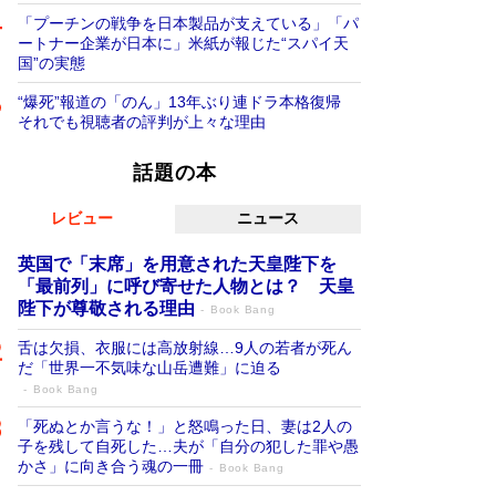
「プーチンの戦争を日本製品が支えている」「パ
ートナー企業が日本に」米紙が報じた“スパイ天
国”の実態
“爆死”報道の「のん」13年ぶり連ドラ本格復帰
それでも視聴者の評判が上々な理由
話題の本
レビュー
ニュース
英国で「末席」を用意された天皇陛下を
「最前列」に呼び寄せた人物とは？ 天皇
陛下が尊敬される理由
Book Bang
舌は欠損、衣服には高放射線…9人の若者が死ん
だ「世界一不気味な山岳遭難」に迫る
Book Bang
「死ぬとか言うな！」と怒鳴った日、妻は2人の
子を残して自死した…夫が「自分の犯した罪や愚
かさ」に向き合う魂の一冊
Book Bang