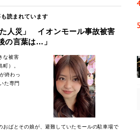
事も読まれています
た人災」 イオンモール事故被害
後の言葉は…」
きな被害
島町）。
導が終わっ
いた専門
のおばとその娘が、避難していたモールの駐車場で