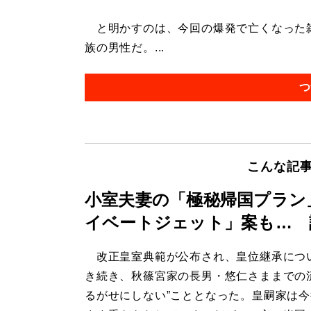
と明かすのは、今回の爆発で亡くなった雑
族の男性だ。...
つ
こんな記
小室夫妻の「極秘帰国プラン
イベートジェット」案も… 
改正皇室典範が公布され、皇位継承につ
き続き、秋篠宮家の長男・悠仁さままでの
るがせにしない”こととなった。皇嗣家は