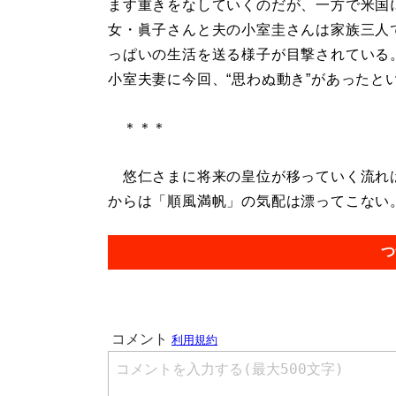
ます重きをなしていくのだが、一方で米国
女・眞子さんと夫の小室圭さんは家族三人
っぱいの生活を送る様子が目撃されている
小室夫妻に今回、“思わぬ動き”があったと
＊＊＊
悠仁さまに将来の皇位が移っていく流れは
からは「順風満帆」の気配は漂ってこない。.
つ