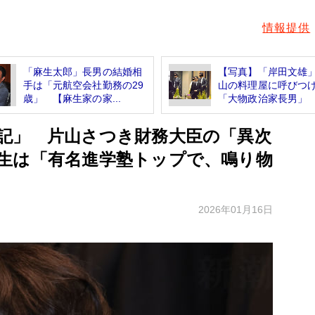
情報提供
「麻生太郎」長男の結婚相
【写真】「岸田文雄
手は「元航空会社勤務の29
山の料理屋に呼びつ
歳」 【麻生家の家...
「大物政治家長男」 な
記」 片山さつき財務大臣の「異次
生は「有名進学塾トップで、鳴り物
2026年01月16日