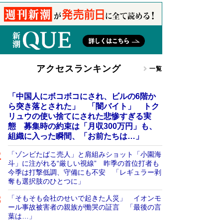
アクセスランキング
一覧
「中国人にボコボコにされ、ビルの6階か
ら突き落とされた」 「闇バイト」 トク
リュウの使い捨てにされた悲惨すぎる実
態 募集時の約束は「月収300万円」も、
組織に入った瞬間、「お前たちは…」
「ゾンビたばこ売人」と肩組みショット「小園海
斗」に注がれる“厳しい視線” 昨季の首位打者も
今季は打撃低調、守備にも不安 「レギュラー剥
奪も選択肢のひとつに」
「そもそも会社のせいで起きた人災」 イオンモ
ール事故被害者の親族が慟哭の証言 「最後の言
葉は…」