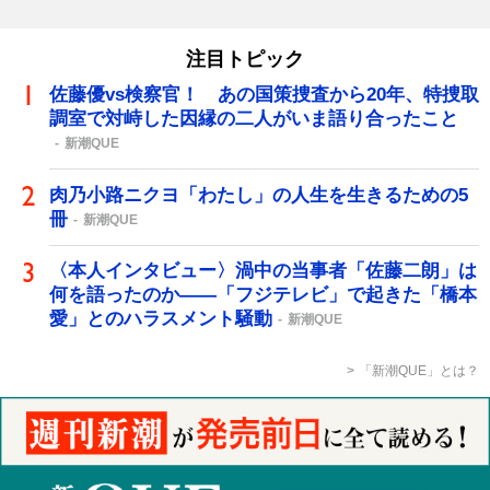
注目トピック
佐藤優vs検察官！ あの国策捜査から20年、特捜取
調室で対峙した因縁の二人がいま語り合ったこと
新潮QUE
肉乃小路ニクヨ「わたし」の人生を生きるための5
冊
新潮QUE
〈本人インタビュー〉渦中の当事者「佐藤二朗」は
何を語ったのか――「フジテレビ」で起きた「橋本
愛」とのハラスメント騒動
新潮QUE
「新潮QUE」とは？