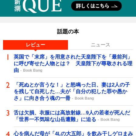
話題の本
レビュー
ニュース
英国で「末席」を用意された天皇陛下を「最前列」
に呼び寄せた人物とは？ 天皇陛下が尊敬される理
由
Book Bang
「死ぬとか言うな！」と怒鳴った日、妻は2人の子
を残して自死した…夫が「自分の犯した罪や愚か
さ」に向き合う魂の一冊
Book Bang
舌は欠損、衣服には高放射線…9人の若者が死んだ
「世界一不気味な山岳遭難」に迫る
Book Bang
心を病んだ母が「4Lの大五郎」を飲み干しゲロまみ