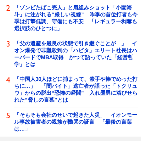
「ゾンビたばこ売人」と肩組みショット「小園海
斗」に注がれる“厳しい視線” 昨季の首位打者も今
季は打撃低調、守備にも不安 「レギュラー剥奪も
選択肢のひとつに」
「父の遺産を最良の状態で引き継ぐことが…」 イ
オン爆発で非難殺到の「ハビタ」エリート社長はハ
ーバードでMBA取得 かつて語っていた「経営哲
学」とは
「中国人30人ほどに捕まって、素手や棒でめった打
ちに…」 「闇バイト」逃亡者が語った「トクリュ
ウ」からの脱出“恐怖の瞬間” 入れ墨男に浴びせら
れた“脅しの言葉”とは
「そもそも会社のせいで起きた人災」 イオンモー
ル事故被害者の親族が慟哭の証言 「最後の言葉
は…」