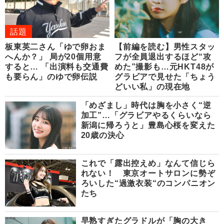
話題
板東英二さん「ゆで卵おま
【前編を読む】男性スタッ
へんか？」 局が20個用意
フが全員退出するほど“攻
すると… 「出演料も交通費
めた”撮影も…元HKT48が
も要らん」のゆで卵伝説
グラビアで見せた「ちょう
どいい私」の現在地
「めざまし」時代は胸を小さく“逆
加工”…「グラビアやるくらいなら
新潟に帰ろうと」豊島心桜を変えた
20歳の決心
これで「露出控えめ」なんて信じら
れない！ 東京オートサロンに勢ぞ
ろいした“過激衣装“のコンパニオン
たち
早熟すぎたグラドルが「胸の大き