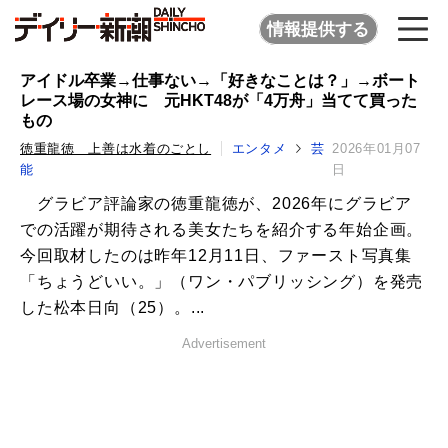
情報提供する
アイドル卒業→仕事ない→「好きなことは？」→ボート
レース場の女神に 元HKT48が「4万舟」当てて買った
もの
徳重龍徳 上善は水着のごとし
エンタメ
芸
2026年01月07
能
日
グラビア評論家の徳重龍徳が、2026年にグラビア
での活躍が期待される美女たちを紹介する年始企画。
今回取材したのは昨年12月11日、ファースト写真集
「ちょうどいい。」（ワン・パブリッシング）を発売
した松本日向（25）。...
Advertisement