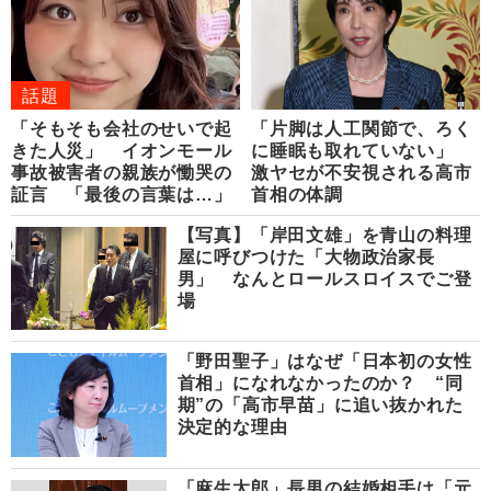
話題
「そもそも会社のせいで起
「片脚は人工関節で、ろく
きた人災」 イオンモール
に睡眠も取れていない」
事故被害者の親族が慟哭の
激ヤセが不安視される高市
証言 「最後の言葉は…」
首相の体調
【写真】「岸田文雄」を青山の料理
屋に呼びつけた「大物政治家長
男」 なんとロールスロイスでご登
場
「野田聖子」はなぜ「日本初の女性
首相」になれなかったのか？ “同
期”の「高市早苗」に追い抜かれた
決定的な理由
「麻生太郎」長男の結婚相手は「元