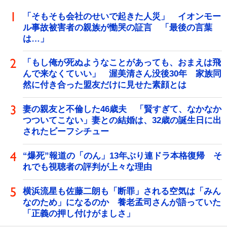
「そもそも会社のせいで起きた人災」 イオンモー
ル事故被害者の親族が慟哭の証言 「最後の言葉
は…」
「もし俺が死ぬようなことがあっても、おまえは飛
んで来なくていい」 渥美清さん没後30年 家族同
然に付き合った盟友だけに見せた素顔とは
妻の親友と不倫した46歳夫 「賢すぎて、なかなか
つついてこない」妻との結婚は、32歳の誕生日に出
されたビーフシチュー
“爆死”報道の「のん」13年ぶり連ドラ本格復帰 そ
れでも視聴者の評判が上々な理由
横浜流星も佐藤二朗も「断罪」される空気は「みん
なのため」になるのか 養老孟司さんが語っていた
「正義の押し付けがましさ」