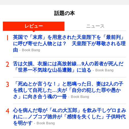
話題の本
レビュー
ニュース
英国で「末席」を用意された天皇陛下を「最前列」
に呼び寄せた人物とは？ 天皇陛下が尊敬される理
由
Book Bang
舌は欠損、衣服には高放射線…9人の若者が死んだ
「世界一不気味な山岳遭難」に迫る
Book Bang
「死ぬとか言うな！」と怒鳴った日、妻は2人の子
を残して自死した…夫が「自分の犯した罪や愚か
さ」に向き合う魂の一冊
Book Bang
心を病んだ母が「4Lの大五郎」を飲み干しゲロまみ
れに…ノブコブ徳井が「感情を失くした」子供時代
を明かす
Book Bang