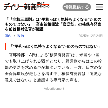
情報提供する
「『非核三原則』は“平和っぽく気持ちよくなる”ための
ものではない」 高市首相側近「官邸筋」の核保有発言
を前首相補佐官が擁護
国内
政治
2025年12月24日
「“平和っぽく気持ちよくなる”ためのものではない」
官邸幹部・A氏による“核保有発言”は、米国や中国
でも取り上げられる騒ぎとなり、野党側からはこの幹
部の更迭を求める声が相次いでいる。一方、日本の安
全保障環境が厳しさを増す中、核保有発言は「過激な
意見ではない」と擁護する専門家の声も。...
Advertisement