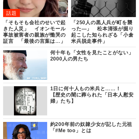
話題
「そもそも会社のせいで起
「250人の黒人兵が町を襲
きた人災」 イオンモール
った―」 松本清張が掘り
事故被害者の親族が慟哭の
起こした知られざる「小倉
証言 「最後の言葉は…」
米兵脱走事件」
何十年も「女性を見たことがない」
2000人の男たち
1日に何十人もの米兵と……！
【歴史の闇に葬られた「日本人慰安
婦」たち】
約200年前の奴隷少女が記した元祖
「#Me too」とは