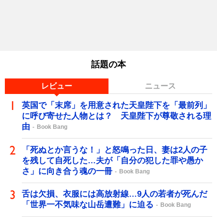
話題の本
レビュー
ニュース
英国で「末席」を用意された天皇陛下を「最前列」
に呼び寄せた人物とは？ 天皇陛下が尊敬される理
由
Book Bang
「死ぬとか言うな！」と怒鳴った日、妻は2人の子
を残して自死した…夫が「自分の犯した罪や愚か
さ」に向き合う魂の一冊
Book Bang
舌は欠損、衣服には高放射線…9人の若者が死んだ
「世界一不気味な山岳遭難」に迫る
Book Bang