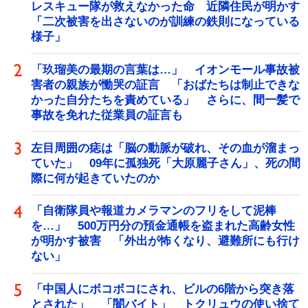
レスキュー隊が救えなかった命 近隣住民が明かす
「二次被害を出さないのが訓練の鉄則になっている
様子」
「玖瑠美の最期の言葉は…」 イオンモール事故被
害者の親族が慟哭の証言 「おばたちは制止できな
かった自分たちを責めている」 さらに、間一髪で
事故を免れた従業員の証言も
左目周囲の痣は「脳の動脈が破れ、その血が溜まっ
ていた」 09年に孤独死「大原麗子さん」、死の間
際に何が起きていたのか
「自衛隊員や報道カメラマンのフリをして泥棒
を…」 500万円分の預金通帳を盗まれた高齢女性
が明かす被害 「外出が怖くなり、避難所にも行け
ない」
「中国人にボコボコにされ、ビルの6階から突き落
とされた」 「闇バイト」 トクリュウの使い捨て