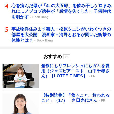
心を病んだ母が「4Lの大五郎」を飲み干しゲロまみ
れに…ノブコブ徳井が「感情を失くした」子供時代
を明かす
Book Bang
事故物件住みます芸人・松原タニシがいわくつきの
部屋を大公開 漫画家・清野とおるが聞いた衝撃の
体験とは？
Book Bang
おすすめ
創作にもリフレッシュにもガムを愛
用（ジャズピアニスト 山中千尋さ
ん）【LOTTE TIMES】
PR
【特別読物】「救うこと、救われる
こと」（17） 角田光代さん
PR