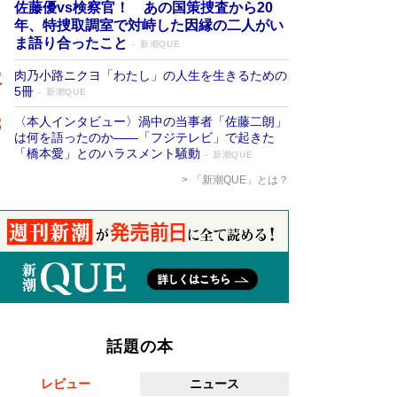
佐藤優vs検察官！ あの国策捜査から20
年、特捜取調室で対峙した因縁の二人がい
ま語り合ったこと
新潮QUE
肉乃小路ニクヨ「わたし」の人生を生きるための
5冊
新潮QUE
〈本人インタビュー〉渦中の当事者「佐藤二朗」
は何を語ったのか――「フジテレビ」で起きた
「橋本愛」とのハラスメント騒動
新潮QUE
「新潮QUE」とは？
話題の本
レビュー
ニュース