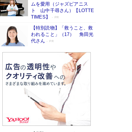
ムを愛用（ジャズピアニス
ンガ」も収録
Book Bang
ト 山中千尋さん）【LOTTE
美輪明宏 晩年の回答を集めた『ほほえんで生き
TIMES】
PR
るための人生相談』がランクイン［エンターテイ
メントベストセラー］
Book Bang
【特別読物】「救うこと、救
われること」（17） 角田光
「『火垂るの墓』は、大嘘である」原作者が抱き
代さん
続けた“自責の念”とは…「自己憐憫は描きたくな
PR
い」監督が徹底的にこだわったこと（後編） #
戦争の記憶
Book Bang
「叱って伸びるやつは、褒めたらもっと伸びる」
俳優・高嶋政伸が家族に教わった“人を育てるコ
ツ”…芸への考え方を明かす
Book Bang
東野圭吾、伊坂幸太郎の人気シリーズ最新作どち
らも文庫化 映画化された直木賞受賞作もランク
イン［文庫ベストセラー］
Book Bang