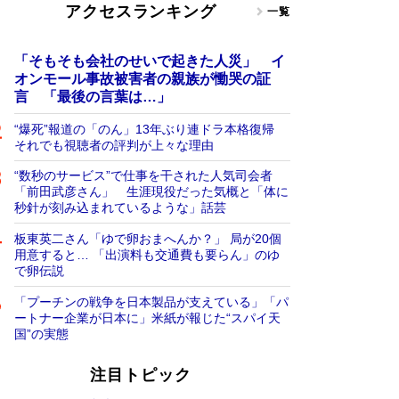
アクセスランキング
一覧
「そもそも会社のせいで起きた人災」 イ
オンモール事故被害者の親族が慟哭の証
言 「最後の言葉は…」
“爆死”報道の「のん」13年ぶり連ドラ本格復帰
それでも視聴者の評判が上々な理由
“数秒のサービス”で仕事を干された人気司会者
「前田武彦さん」 生涯現役だった気概と「体に
秒針が刻み込まれているような」話芸
板東英二さん「ゆで卵おまへんか？」 局が20個
用意すると… 「出演料も交通費も要らん」のゆ
で卵伝説
「プーチンの戦争を日本製品が支えている」「パ
ートナー企業が日本に」米紙が報じた“スパイ天
国”の実態
注目トピック