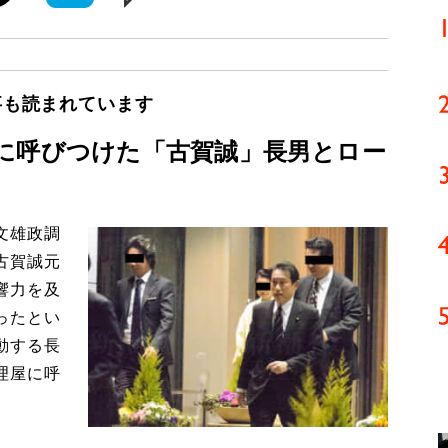
事も読まれています
に呼びつけた「古賀誠」長男とロー
文雄政調
古賀誠元
響力を及
ったとい
動する長
理屋に呼