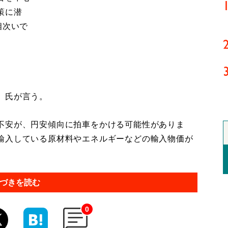
策に潜
相次いで
）氏が言う。
不安が、円安傾向に拍車をかける可能性がありま
輸入している原材料やエネルギーなどの輸入物価が
づきを読む
0