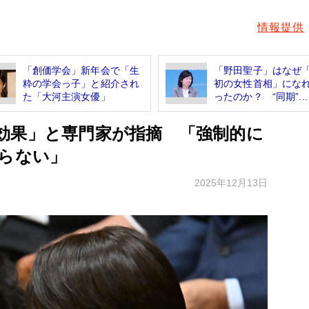
情報提供
「創価学会」新年会で「生
「野田聖子」はなぜ
粋の学会っ子」と紹介され
初の女性首相」にな
た「大河主演女優」
ったのか？ “同期”...
効果」と専門家が指摘 「強制的に
ならない」
2025年12月13日