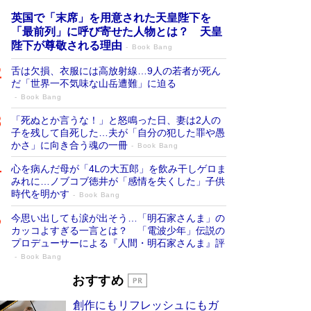
英国で「末席」を用意された天皇陛下を
「最前列」に呼び寄せた人物とは？ 天皇
陛下が尊敬される理由
Book Bang
舌は欠損、衣服には高放射線…9人の若者が死ん
だ「世界一不気味な山岳遭難」に迫る
Book Bang
「死ぬとか言うな！」と怒鳴った日、妻は2人の
子を残して自死した…夫が「自分の犯した罪や愚
かさ」に向き合う魂の一冊
Book Bang
心を病んだ母が「4Lの大五郎」を飲み干しゲロま
みれに…ノブコブ徳井が「感情を失くした」子供
時代を明かす
Book Bang
今思い出しても涙が出そう…「明石家さんま」の
カッコよすぎる一言とは？ 「電波少年」伝説の
プロデューサーによる『人間・明石家さんま』評
Book Bang
「宇宙兄弟」最終46巻がベストセラー1
おすすめ
位 宇宙開発への関心を押し上げた18年の
創作にもリフレッシュにもガ
物語に幕 特装版には「宇宙で描かれたマ