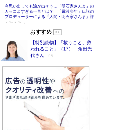
今思い出しても涙が出そう…「明石家さんま」の
カッコよすぎる一言とは？ 「電波少年」伝説の
プロデューサーによる『人間・明石家さんま』評
Book Bang
「宇宙兄弟」最終46巻がベストセラー1
おすすめ
位 宇宙開発への関心を押し上げた18年の
【特別読物】「救うこと、救
物語に幕 特装版には「宇宙で描かれたマ
われること」（17） 角田光
ンガ」も収録
Book Bang
代さん
PR
美輪明宏 晩年の回答を集めた『ほほえんで生き
るための人生相談』がランクイン［エンターテイ
メントベストセラー］
Book Bang
「『火垂るの墓』は、大嘘である」原作者が抱き
続けた“自責の念”とは…「自己憐憫は描きたくな
い」監督が徹底的にこだわったこと（後編） #
戦争の記憶
Book Bang
入社10年目にして最下位の営業がトップに大逆
転 上司の“意外な一言”から生まれた「雑談のテ
クニック」とは
Book Bang
皇室はなぜ世界から尊敬されているのか？ 「天