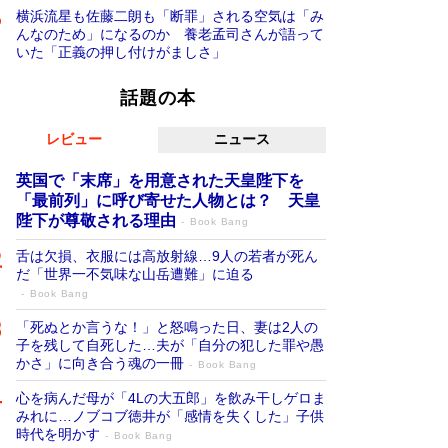
横浜流星も佐藤二朗も「断罪」される空気は「み
んなのため」になるのか 養老孟司さんが語って
いた「正義の押し付けがましさ」
話題の本
レビュー
ニュース
英国で「末席」を用意された天皇陛下を
「最前列」に呼び寄せた人物とは？ 天皇
陛下が尊敬される理由
Book Bang
舌は欠損、衣服には高放射線…9人の若者が死ん
だ「世界一不気味な山岳遭難」に迫る
Book Bang
「死ぬとか言うな！」と怒鳴った日、妻は2人の
子を残して自死した…夫が「自分の犯した罪や愚
かさ」に向き合う魂の一冊
Book Bang
心を病んだ母が「4Lの大五郎」を飲み干しゲロま
みれに…ノブコブ徳井が「感情を失くした」子供
時代を明かす
Book Bang