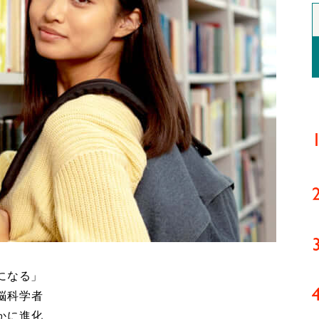
になる」
脳科学者
かに進化