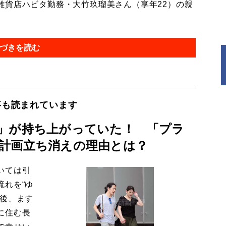
貨店ハビタ勤務・大竹玖瑠美さん（享年22）の親
づきを読む
事も読まれています
」が持ち上がっていた！ 「プラ
計画立ち消えの理由とは？
いては引
流れを“ゆ
今後、ます
に住む長