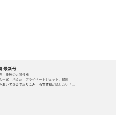
潮 最新号
震 修羅の人間模様
ん一家 消えた「プライベートジェット」帰国
を履いて国会で座りこみ 高市首相が隠したい「...