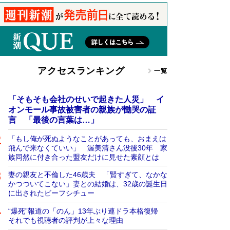
アクセスランキング
一覧
「そもそも会社のせいで起きた人災」 イ
オンモール事故被害者の親族が慟哭の証
言 「最後の言葉は…」
「もし俺が死ぬようなことがあっても、おまえは
飛んで来なくていい」 渥美清さん没後30年 家
族同然に付き合った盟友だけに見せた素顔とは
妻の親友と不倫した46歳夫 「賢すぎて、なかな
かつついてこない」妻との結婚は、32歳の誕生日
に出されたビーフシチュー
“爆死”報道の「のん」13年ぶり連ドラ本格復帰
それでも視聴者の評判が上々な理由