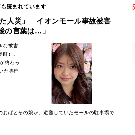
事も読まれています
た人災」 イオンモール事故被害
後の言葉は…」
きな被害
島町）。
導が終わっ
いた専門
のおばとその娘が、避難していたモールの駐車場で