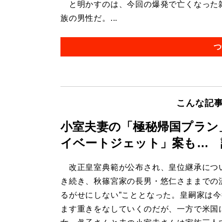
と明かすのは、今回の爆発で亡くなった雑
族の男性だ。...
つ
こんな記
小室夫妻の「極秘帰国プラン
イベートジェット」案も… 
改正皇室典範が公布され、皇位継承につ
き続き、秋篠宮家の長男・悠仁さままでの
るがせにしない”こととなった。皇嗣家は
ます重きをなしていくのだが、一方で米国