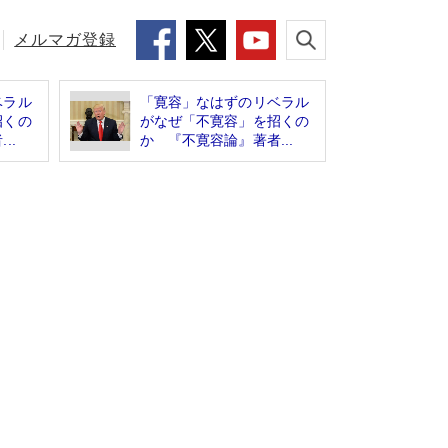
メルマガ登録
ベラル
「寛容」なはずのリベラル
招くの
がなぜ「不寛容」を招くの
..
か 『不寛容論』著者...