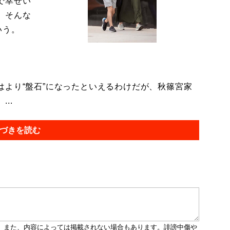
で幸せい
。そんな
いう。
より“盤石”になったといえるわけだが、秋篠宮家
..
づきを読む