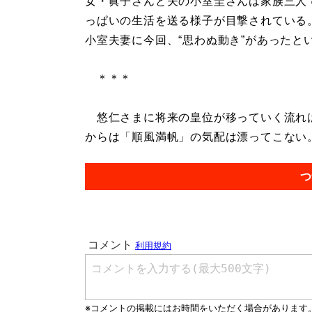
女・眞子さんと夫の小室圭さんは家族三人
っぱいの生活を送る様子が目撃されている
小室夫妻に今回、“思わぬ動き”があったと
＊＊＊
悠仁さまに将来の皇位が移っていく流れは
からは「順風満帆」の気配は漂ってこない。.
つ