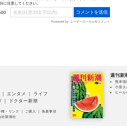
週刊新
熊本地
小室さ
ヒール
｜
エンタメ
｜
ライフ
ガ
｜
ドクター新潮
作権・リンク
｜
ご購入
｜
免責事項
会社新潮社