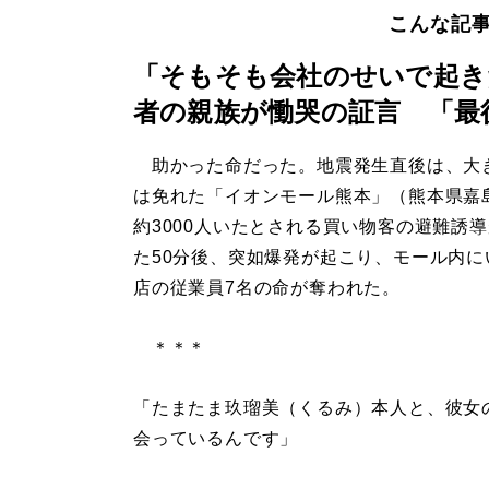
こんな記
「そもそも会社のせいで起き
者の親族が慟哭の証言 「最
助かった命だった。地震発生直後は、大
は免れた「イオンモール熊本」（熊本県嘉
約3000人いたとされる買い物客の避難誘
た50分後、突如爆発が起こり、モール内に
店の従業員7名の命が奪われた。
＊＊＊
「たまたま玖瑠美（くるみ）本人と、彼女
会っているんです」