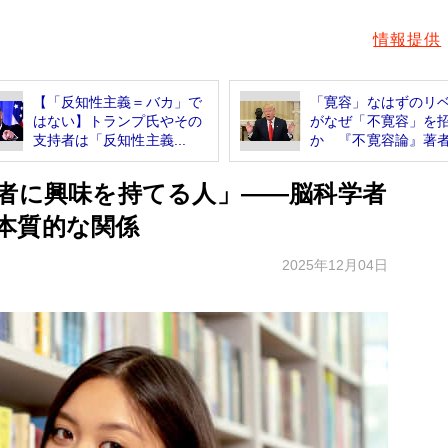
情報提供
【「反知性主義＝バカ」で
「寛容」なはずのリ
はない】トランプ氏やその
がなぜ「不寛容」を
支持者は「反知性主義...
か 『不寛容論』著者.
他者に興味を持てる人」――脳科学者
本質的な関係
2025年12月04日