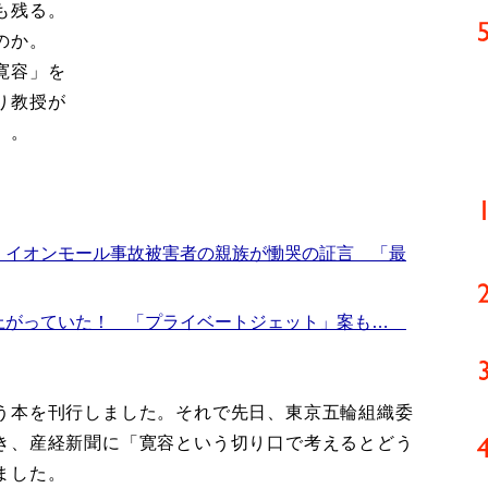
も残る。
のか。
寛容」を
り教授が
）。
 イオンモール事故被害者の親族が慟哭の証言 「最
上がっていた！ 「プライベートジェット」案も…
う本を刊行しました。それで先日、東京五輪組織委
き、産経新聞に「寛容という切り口で考えるとどう
ました。