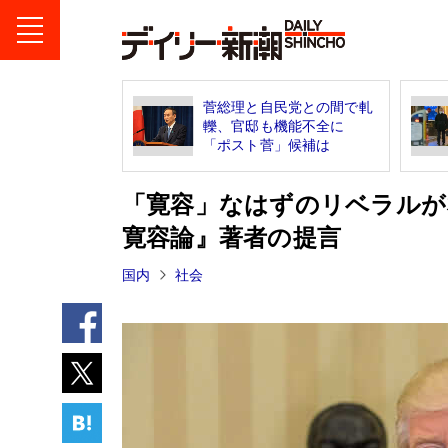
菅総理と自民党との間で軋
轢、官邸も機能不全に
「ポスト菅」候補は
「寛容」なはずのリベラルが
寛容論』著者の提言
国内
社会