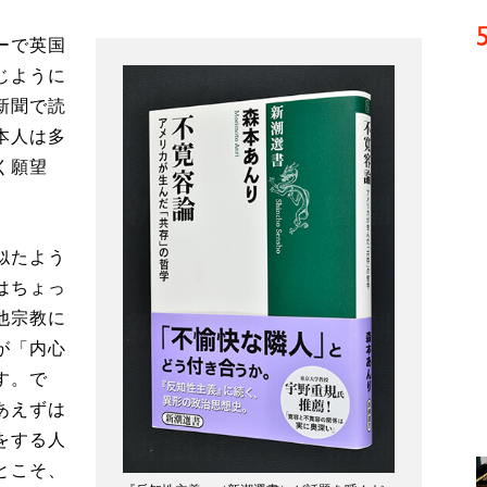
ーで英国
じように
新聞で読
本人は多
く願望
似たよう
はちょっ
他宗教に
が「内心
す。で
あえずは
をする人
とこそ、