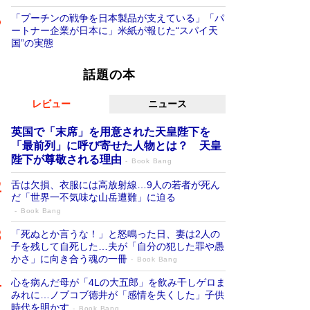
「プーチンの戦争を日本製品が支えている」「パ
ートナー企業が日本に」米紙が報じた“スパイ天
国”の実態
話題の本
レビュー
ニュース
英国で「末席」を用意された天皇陛下を
「最前列」に呼び寄せた人物とは？ 天皇
陛下が尊敬される理由
Book Bang
舌は欠損、衣服には高放射線…9人の若者が死ん
だ「世界一不気味な山岳遭難」に迫る
Book Bang
「死ぬとか言うな！」と怒鳴った日、妻は2人の
子を残して自死した…夫が「自分の犯した罪や愚
かさ」に向き合う魂の一冊
Book Bang
心を病んだ母が「4Lの大五郎」を飲み干しゲロま
みれに…ノブコブ徳井が「感情を失くした」子供
時代を明かす
Book Bang