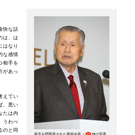
愉快な話
のは、は
にはなり
的な感情
つ相手を
方があっ
考えてい
ば、悪い
なたは内
、うわべ
るのと同
発言を問題視された森前会長（
他の写真