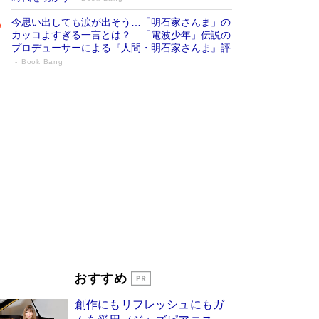
今思い出しても涙が出そう…「明石家さんま」の
カッコよすぎる一言とは？ 「電波少年」伝説の
プロデューサーによる『人間・明石家さんま』評
Book Bang
「宇宙兄弟」最終46巻がベストセラー1
位 宇宙開発への関心を押し上げた18年の
物語に幕 特装版には「宇宙で描かれたマ
ンガ」も収録
Book Bang
美輪明宏 晩年の回答を集めた『ほほえんで生き
るための人生相談』がランクイン［エンターテイ
メントベストセラー］
Book Bang
「『火垂るの墓』は、大嘘である」原作者が抱き
続けた“自責の念”とは…「自己憐憫は描きたくな
い」監督が徹底的にこだわったこと（後編） #
戦争の記憶
Book Bang
「叱って伸びるやつは、褒めたらもっと伸びる」
おすすめ
俳優・高嶋政伸が家族に教わった“人を育てるコ
ツ”…芸への考え方を明かす
Book Bang
創作にもリフレッシュにもガ
東野圭吾、伊坂幸太郎の人気シリーズ最新作どち