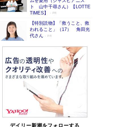
ムを愛用（ジャズピアニス
らも文庫化 映画化された直木賞受賞作もランク
ト 山中千尋さん）【LOTTE
イン［文庫ベストセラー］
Book Bang
TIMES】
PR
【特別読物】「救うこと、救
われること」（17） 角田光
代さん
PR
デイリー新潮をフォローする