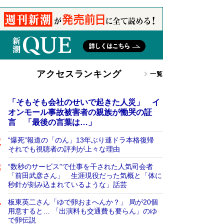
アクセスランキング
一覧
「そもそも会社のせいで起きた人災」 イ
オンモール事故被害者の親族が慟哭の証
言 「最後の言葉は…」
“爆死”報道の「のん」13年ぶり連ドラ本格復帰
それでも視聴者の評判が上々な理由
“数秒のサービス”で仕事を干された人気司会者
「前田武彦さん」 生涯現役だった気概と「体に
秒針が刻み込まれているような」話芸
板東英二さん「ゆで卵おまへんか？」 局が20個
用意すると… 「出演料も交通費も要らん」のゆ
で卵伝説