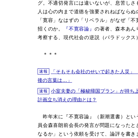
グ。不適切発言には違いないが、息苦しさ
人は心の内まで道徳を強要されねばならぬ
「寛容」なはずの「リベラル」がなぜ「不
招くのか。
『不寛容論』
の著者、森本あん
考察する、現代社会の逆説（パラドックス
＊＊＊
「そもそも会社のせいで起きた人災」
速報
後の言葉は…」
小室夫妻の「極秘帰国プラン」が持ち
速報
計画立ち消えの理由とは？
昨年末に『不寛容論』（新潮選書）とい
員会森喜朗前会長の発言が問題になったと
なるか」という依頼を受けて、論評を書き