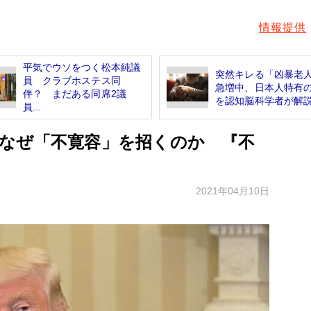
情報提供
平気でウソをつく松本純議
突然キレる「凶暴老
員 クラブホステス同
急増中、日本人特有
伴？ まだある同席2議
を認知脳科学者が解
員...
なぜ「不寛容」を招くのか 『不
2021年04月10日