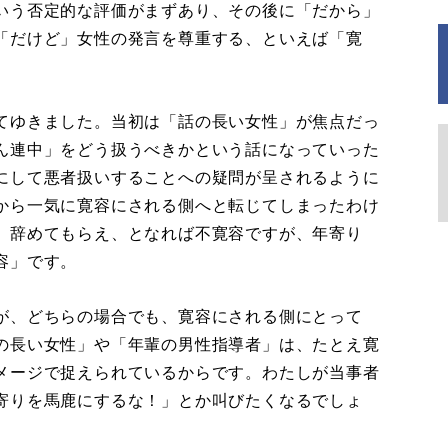
いう否定的な評価がまずあり、その後に「だから」
「だけど」女性の発言を尊重する、といえば「寛
てゆきました。当初は「話の長い女性」が焦点だっ
ん連中」をどう扱うべきかという話になっていった
にして悪者扱いすることへの疑問が呈されるように
から一気に寛容にされる側へと転じてしまったわけ
」辞めてもらえ、となれば不寛容ですが、年寄り
容」です。
が、どちらの場合でも、寛容にされる側にとって
の長い女性」や「年輩の男性指導者」は、たとえ寛
メージで捉えられているからです。わたしが当事者
寄りを馬鹿にするな！」とか叫びたくなるでしょ