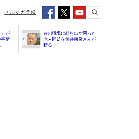
メルマガ登録
人」が
昔の職場に顔を出す困った
の事情
老人問題を筒井康隆さんが
説
斬る