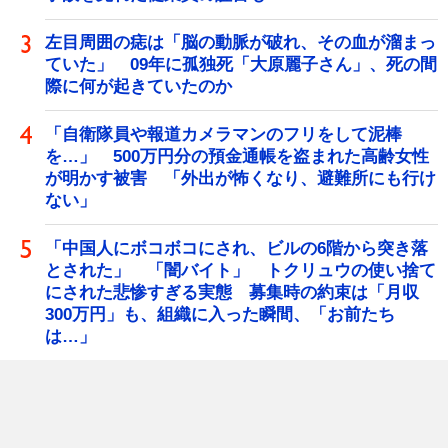
左目周囲の痣は「脳の動脈が破れ、その血が溜まっ
ていた」 09年に孤独死「大原麗子さん」、死の間
際に何が起きていたのか
「自衛隊員や報道カメラマンのフリをして泥棒
を…」 500万円分の預金通帳を盗まれた高齢女性
が明かす被害 「外出が怖くなり、避難所にも行け
ない」
「中国人にボコボコにされ、ビルの6階から突き落
とされた」 「闇バイト」 トクリュウの使い捨て
にされた悲惨すぎる実態 募集時の約束は「月収
300万円」も、組織に入った瞬間、「お前たち
は…」