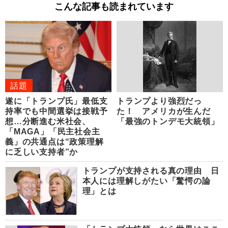
こんな記事も読まれています
話題
遂に「トランプ氏」最低支
トランプより強烈だっ
持率でも中間選挙は接戦予
た！ アメリカが生んだ
想…分断進む米社会、
「最強のトンデモ大統領」
「MAGA」「民主社会主
義」の共通点は“政策理解
に乏しい支持者”か
トランプが支持される真の理由 日
本人には理解しがたい「驚愕の論
理」とは