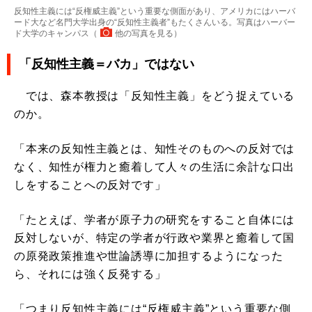
反知性主義には“反権威主義”という重要な側面があり、アメリカにはハーバ
ード大など名門大学出身の“反知性主義者”もたくさんいる。写真はハーバー
ド大学のキャンパス（
他の写真を見る
）
「反知性主義＝バカ」ではない
では、森本教授は「反知性主義」をどう捉えている
のか。
「本来の反知性主義とは、知性そのものへの反対では
なく、知性が権力と癒着して人々の生活に余計な口出
しをすることへの反対です」
「たとえば、学者が原子力の研究をすること自体には
反対しないが、特定の学者が行政や業界と癒着して国
の原発政策推進や世論誘導に加担するようになった
ら、それには強く反発する」
「つまり反知性主義には“反権威主義”という重要な側