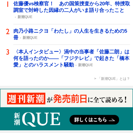
佐藤優vs検察官！ あの国策捜査から20年、特捜取
調室で対峙した因縁の二人がいま語り合ったこと
新潮QUE
肉乃小路ニクヨ「わたし」の人生を生きるための5
冊
新潮QUE
〈本人インタビュー〉渦中の当事者「佐藤二朗」は
何を語ったのか――「フジテレビ」で起きた「橋本
愛」とのハラスメント騒動
新潮QUE
「新潮QUE」とは？