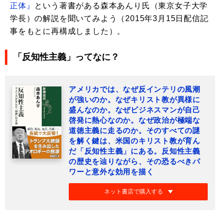
正体』
という著書がある森本あんり氏（東京女子大学
学長）の解説を聞いてみよう（2015年3月15日配信記
事をもとに再構成しました）。
「反知性主義」ってなに？
アメリカでは、なぜ反インテリの風潮
が強いのか。なぜキリスト教が異様に
盛んなのか。なぜビジネスマンが自己
啓発に熱心なのか。なぜ政治が極端な
道徳主義に走るのか。そのすべての謎
を解く鍵は、米国のキリスト教が育ん
だ「反知性主義」にある。反知性主義
の歴史を辿りながら、その恐るべきパ
ワーと意外な効用を描く
ネット書店で購入する