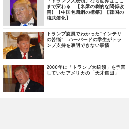
「トランプ大統領」なら世界はここ
まで変わる 【米露の劇的な関係改
善】【中国包囲網の構築】【韓国の
核武装化】
トランプ旋風でわかった“インテリ
の苦悩” ハーバードの学生がトラ
ンプ支持を表明できない事情
2000年に「トランプ大統領」を予言
していたアメリカの「天才集団」