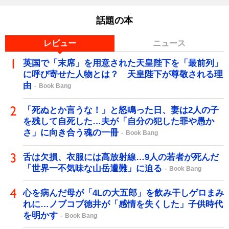
話題の本
レビュー
ニュース
英国で「末席」を用意された天皇陛下を「最前列」
に呼び寄せた人物とは？ 天皇陛下が尊敬される理
由
Book Bang
「死ぬとか言うな！」と怒鳴った日、妻は2人の子
を残して自死した…夫が「自分の犯した罪や愚か
さ」に向き合う魂の一冊
Book Bang
舌は欠損、衣服には高放射線…9人の若者が死んだ
「世界一不気味な山岳遭難」に迫る
Book Bang
心を病んだ母が「4Lの大五郎」を飲み干しゲロまみ
れに…ノブコブ徳井が「感情を失くした」子供時代
を明かす
Book Bang