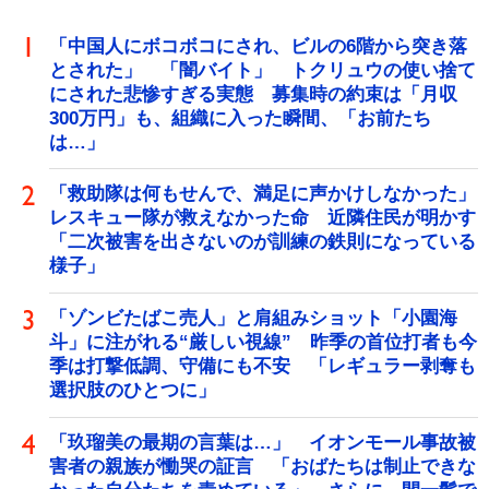
「中国人にボコボコにされ、ビルの6階から突き落
とされた」 「闇バイト」 トクリュウの使い捨て
にされた悲惨すぎる実態 募集時の約束は「月収
300万円」も、組織に入った瞬間、「お前たち
は…」
「救助隊は何もせんで、満足に声かけしなかった」
レスキュー隊が救えなかった命 近隣住民が明かす
「二次被害を出さないのが訓練の鉄則になっている
様子」
「ゾンビたばこ売人」と肩組みショット「小園海
斗」に注がれる“厳しい視線” 昨季の首位打者も今
季は打撃低調、守備にも不安 「レギュラー剥奪も
選択肢のひとつに」
「玖瑠美の最期の言葉は…」 イオンモール事故被
害者の親族が慟哭の証言 「おばたちは制止できな