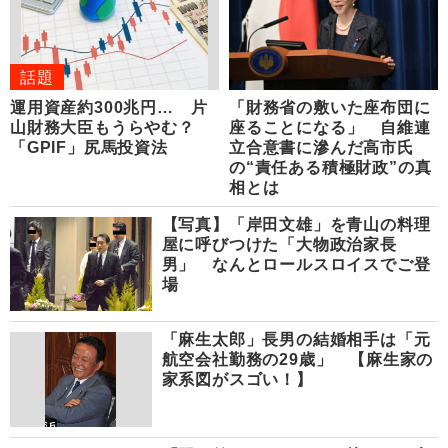
話題
運用資産約300兆円… 片
「財務省の敷いた座布団に
山財務大臣もうらやむ？
座ることになる」 自維連
「GPIF」尻馬投資法
立合意書に滲んだ高市氏
の“責任ある積極財政”の真
相とは
【写真】「岸田文雄」を青山の料理
屋に呼びつけた「大物政治家長
男」 なんとロールスロイスでご登
場
「麻生太郎」長男の結婚相手は「元
航空会社勤務の29歳」 【麻生家の
家系図がスゴい！】