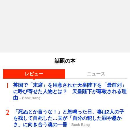
話題の本
レビュー
ニュース
英国で「末席」を用意された天皇陛下を「最前列」
に呼び寄せた人物とは？ 天皇陛下が尊敬される理
由
Book Bang
「死ぬとか言うな！」と怒鳴った日、妻は2人の子
を残して自死した…夫が「自分の犯した罪や愚か
さ」に向き合う魂の一冊
Book Bang