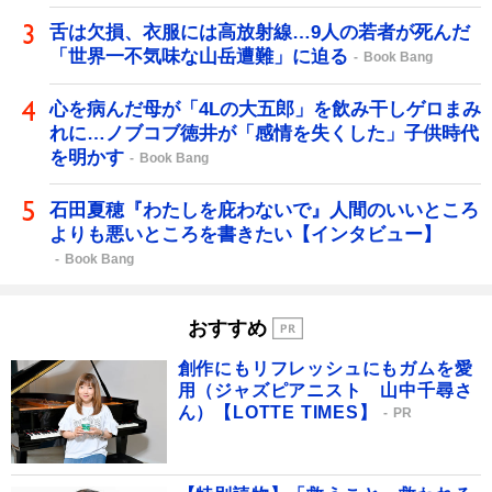
舌は欠損、衣服には高放射線…9人の若者が死んだ
「世界一不気味な山岳遭難」に迫る
Book Bang
心を病んだ母が「4Lの大五郎」を飲み干しゲロまみ
れに…ノブコブ徳井が「感情を失くした」子供時代
を明かす
Book Bang
石田夏穂『わたしを庇わないで』人間のいいところ
よりも悪いところを書きたい【インタビュー】
Book Bang
おすすめ
創作にもリフレッシュにもガムを愛
用（ジャズピアニスト 山中千尋さ
ん）【LOTTE TIMES】
PR