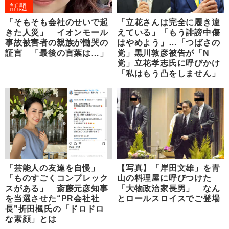
話題
「そもそも会社のせいで起
「立花さんは完全に履き違
きた人災」 イオンモール
えている」「もう誹謗中傷
事故被害者の親族が慟哭の
はやめよう」…「つばさの
証言 「最後の言葉は…」
党」黒川敦彦被告が「N
党」立花孝志氏に呼びかけ
「私はもう凸をしません」
「芸能人の友達を自慢」
【写真】「岸田文雄」を青
「ものすごくコンプレック
山の料理屋に呼びつけた
スがある」 斎藤元彦知事
「大物政治家長男」 なん
を当選させた“PR会社社
とロールスロイスでご登場
長”折田楓氏の「ドロドロ
な素顔」とは