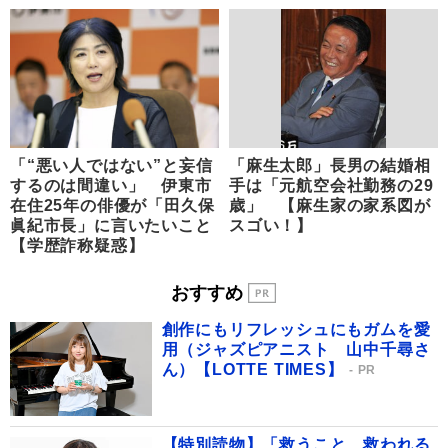
「“悪い人ではない”と妄信
「麻生太郎」長男の結婚相
するのは間違い」 伊東市
手は「元航空会社勤務の29
在住25年の俳優が「田久保
歳」 【麻生家の家系図が
眞紀市長」に言いたいこと
スゴい！】
【学歴詐称疑惑】
おすすめ
創作にもリフレッシュにもガムを愛
用（ジャズピアニスト 山中千尋さ
ん）【LOTTE TIMES】
PR
【特別読物】「救うこと、救われる