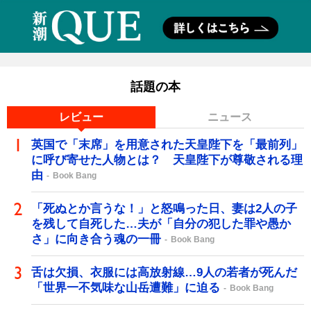
話題の本
レビュー
ニュース
英国で「末席」を用意された天皇陛下を「最前列」
に呼び寄せた人物とは？ 天皇陛下が尊敬される理
由
Book Bang
「死ぬとか言うな！」と怒鳴った日、妻は2人の子
を残して自死した…夫が「自分の犯した罪や愚か
さ」に向き合う魂の一冊
Book Bang
舌は欠損、衣服には高放射線…9人の若者が死んだ
「世界一不気味な山岳遭難」に迫る
Book Bang