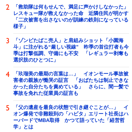
「救助隊は何もせんで、満足に声かけしなかった」
レスキュー隊が救えなかった命 近隣住民が明かす
「二次被害を出さないのが訓練の鉄則になっている
様子」
「ゾンビたばこ売人」と肩組みショット「小園海
斗」に注がれる“厳しい視線” 昨季の首位打者も今
季は打撃低調、守備にも不安 「レギュラー剥奪も
選択肢のひとつに」
「玖瑠美の最期の言葉は…」 イオンモール事故被
害者の親族が慟哭の証言 「おばたちは制止できな
かった自分たちを責めている」 さらに、間一髪で
事故を免れた従業員の証言も
「父の遺産を最良の状態で引き継ぐことが…」 イ
オン爆発で非難殺到の「ハビタ」エリート社長はハ
ーバードでMBA取得 かつて語っていた「経営哲
学」とは