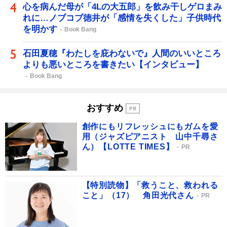
心を病んだ母が「4Lの大五郎」を飲み干しゲロまみ
れに…ノブコブ徳井が「感情を失くした」子供時代
を明かす
Book Bang
石田夏穂『わたしを庇わないで』人間のいいところ
よりも悪いところを書きたい【インタビュー】
Book Bang
おすすめ
創作にもリフレッシュにもガムを愛
用（ジャズピアニスト 山中千尋さ
ん）【LOTTE TIMES】
PR
【特別読物】「救うこと、救われる
こと」（17） 角田光代さん
PR