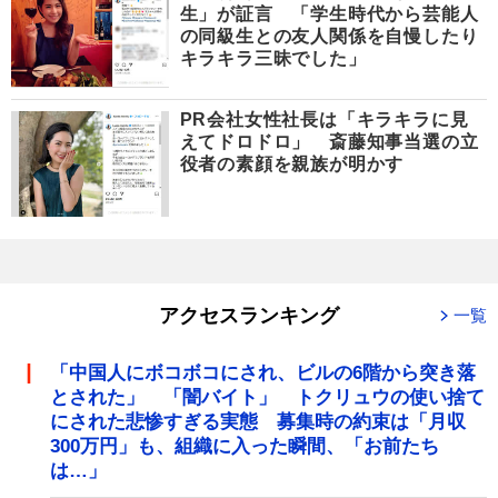
生」が証言 「学生時代から芸能人
の同級生との友人関係を自慢したり
キラキラ三昧でした」
PR会社女性社長は「キラキラに見
えてドロドロ」 斎藤知事当選の立
役者の素顔を親族が明かす
アクセスランキング
一覧
「中国人にボコボコにされ、ビルの6階から突き落
とされた」 「闇バイト」 トクリュウの使い捨て
にされた悲惨すぎる実態 募集時の約束は「月収
300万円」も、組織に入った瞬間、「お前たち
は…」