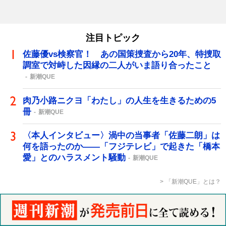
注目トピック
佐藤優vs検察官！ あの国策捜査から20年、特捜取
調室で対峙した因縁の二人がいま語り合ったこと
新潮QUE
肉乃小路ニクヨ「わたし」の人生を生きるための5
冊
新潮QUE
〈本人インタビュー〉渦中の当事者「佐藤二朗」は
何を語ったのか――「フジテレビ」で起きた「橋本
愛」とのハラスメント騒動
新潮QUE
「新潮QUE」とは？