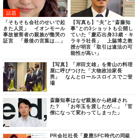
話題
「そもそも会社のせいで起
【写真も】“夫”と“斎藤知
きた人災」 イオンモール
事”との3ショットも公開し
事故被害者の親族が慟哭の
ていた「慶応出身33歳・キ
証言 「最後の言葉は…」
ラキラ社長」 上脇博之教
授が明言「取引は違法の可
能性が高い」
【写真】「岸田文雄」を青山の料理
屋に呼びつけた「大物政治家長
男」 なんとロールスロイスでご登
場
斎藤知事はなぜ親族から絶縁され
た？ 「お年玉を渡したが…」「官
僚になって変わってしまった」
PR会社社長「慶應SFC時代の同級