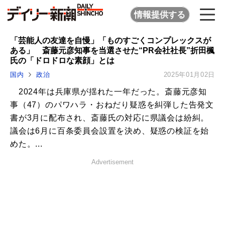
情報提供する
「芸能人の友達を自慢」「ものすごくコンプレックスが
ある」 斎藤元彦知事を当選させた“PR会社社長”折田楓
氏の「ドロドロな素顔」とは
国内
政治
2025年01月02日
2024年は兵庫県が揺れた一年だった。斎藤元彦知
事（47）のパワハラ・おねだり疑惑を糾弾した告発文
書が3月に配布され、斎藤氏の対応に県議会は紛糾。
議会は6月に百条委員会設置を決め、疑惑の検証を始
めた。...
Advertisement