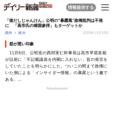
情報提供する
「後だしじゃんけん」公明の“暴露風”政権批判は不発
に 「高市氏の靖国参拝」もターゲットか
国内
政治
2025年11月10日
筋が悪い印象
11月6日、公明党の西田実仁幹事長は高市早苗首相
が以前に「不記載議員を内閣に入れない」旨の発言を
していたことを明らかにした。ついこの間まで政権に
いた側による「インサイダー情報」の暴露という趣で
ある。...
Advertisement