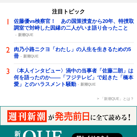
注目トピック
佐藤優vs検察官！ あの国策捜査から20年、特捜取
調室で対峙した因縁の二人がいま語り合ったこと
新潮QUE
肉乃小路ニクヨ「わたし」の人生を生きるための5
冊
新潮QUE
〈本人インタビュー〉渦中の当事者「佐藤二朗」は
何を語ったのか――「フジテレビ」で起きた「橋本
愛」とのハラスメント騒動
新潮QUE
「新潮QUE」とは？