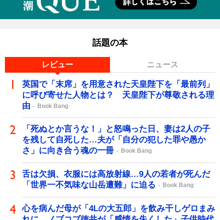
話題の本
レビュー
ニュース
英国で「末席」を用意された天皇陛下を「最前列」
に呼び寄せた人物とは？ 天皇陛下が尊敬される理
由
Book Bang
「死ぬとか言うな！」と怒鳴った日、妻は2人の子
を残して自死した…夫が「自分の犯した罪や愚か
さ」に向き合う魂の一冊
Book Bang
舌は欠損、衣服には高放射線…9人の若者が死んだ
「世界一不気味な山岳遭難」に迫る
Book Bang
心を病んだ母が「4Lの大五郎」を飲み干しゲロまみ
れに…ノブコブ徳井が「感情を失くした」子供時代