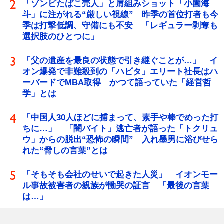
「ゾンビたばこ売人」と肩組みショット「小園海
斗」に注がれる“厳しい視線” 昨季の首位打者も今
季は打撃低調、守備にも不安 「レギュラー剥奪も
選択肢のひとつに」
「父の遺産を最良の状態で引き継ぐことが…」 イ
オン爆発で非難殺到の「ハビタ」エリート社長はハ
ーバードでMBA取得 かつて語っていた「経営哲
学」とは
「中国人30人ほどに捕まって、素手や棒でめった打
ちに…」 「闇バイト」逃亡者が語った「トクリュ
ウ」からの脱出“恐怖の瞬間” 入れ墨男に浴びせら
れた“脅しの言葉”とは
「そもそも会社のせいで起きた人災」 イオンモー
ル事故被害者の親族が慟哭の証言 「最後の言葉
は…」