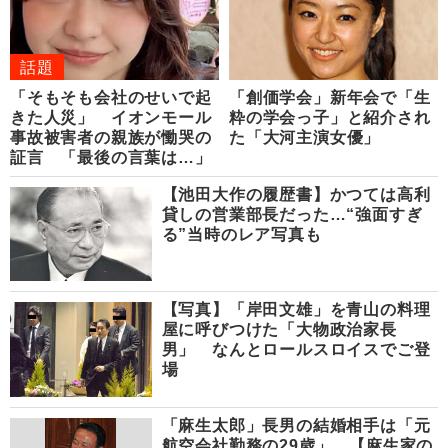
話題
「そもそも会社のせいで起
「創価学会」新年会で「生
きた人災」 イオンモール
粋の学会っ子」と紹介され
事故被害者の親族が慟哭の
た「大河主演女優」
証言 「最後の言葉は…」
【池田大作の履歴書】かつては高利
貸しの営業部長だった…“強面すぎ
る”当時のレア写真も
【写真】「岸田文雄」を青山の料理
屋に呼びつけた「大物政治家長
男」 なんとロールスロイスでご登
場
「麻生太郎」長男の結婚相手は「元
航空会社勤務の29歳」 【麻生家の