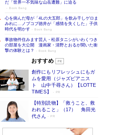
だ「世界一不気味な山岳遭難」に迫る
Book Bang
心を病んだ母が「4Lの大五郎」を飲み干しゲロま
みれに…ノブコブ徳井が「感情を失くした」子供
時代を明かす
Book Bang
事故物件住みます芸人・松原タニシがいわくつき
の部屋を大公開 漫画家・清野とおるが聞いた衝
撃の体験とは？
Book Bang
追悼・東野圭吾さん 週間ベストセラーラ
おすすめ
ンキングに『容疑者Xの献身』『白夜行』
創作にもリフレッシュにもガ
など代表作が並ぶ［文庫ベストセラー］
ムを愛用（ジャズピアニス
Book Bang
ト 山中千尋さん）【LOTTE
73歳でも働くしかない 「老後レス時代」に交通
TIMES】
PR
誘導員の独白が話題
Book Bang
【特別読物】「救うこと、救
「なんで？ そんな馬鹿な……」90歳になった作
われること」（17） 角田光
家・阿刀田高さんが、ひとり暮らしの生活を明か
代さん
す
PR
Book Bang
竹内由恵の前に現れた「テレビ観ないんだよね
ぇ」という男性…夫を選んでテレ朝退社したワケ