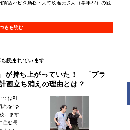
貨店ハビタ勤務・大竹玖瑠美さん（享年22）の親
づきを読む
事も読まれています
」が持ち上がっていた！ 「プラ
計画立ち消えの理由とは？
いては引
流れを“ゆ
今後、ます
に住む長