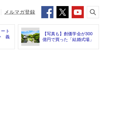
メルマガ登録
リート
【写真も】創価学会が300
か 義
億円で買った「結婚式場」