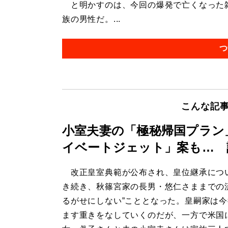
と明かすのは、今回の爆発で亡くなった雑
族の男性だ。...
つ
こんな記
小室夫妻の「極秘帰国プラン
イベートジェット」案も… 
改正皇室典範が公布され、皇位継承につ
き続き、秋篠宮家の長男・悠仁さままでの
るがせにしない”こととなった。皇嗣家は
ます重きをなしていくのだが、一方で米国