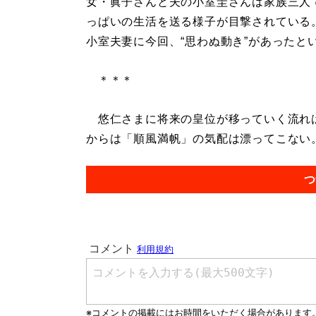
女・眞子さんと夫の小室圭さんは家族三人
っぱいの生活を送る様子が目撃されている
小室夫妻に今回、“思わぬ動き”があったと
＊＊＊
悠仁さまに将来の皇位が移っていく流れは
からは「順風満帆」の気配は漂ってこない。.
つ