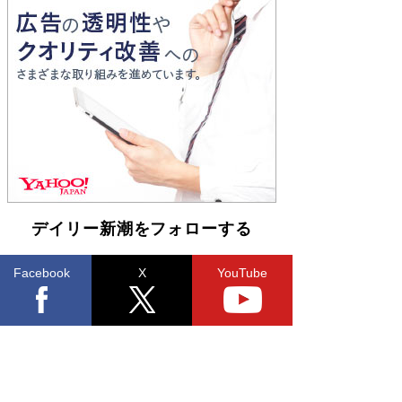
Book Bang
和田秀樹の70代、80代向け新書がベスト3を独
占 上半期1位にも選出［新書ベストセラー］
Book Bang
デイリー新潮をフォローする
Facebook
X
YouTube