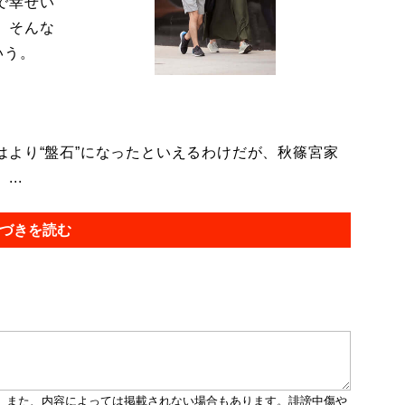
で幸せい
。そんな
いう。
より“盤石”になったといえるわけだが、秋篠宮家
..
づきを読む