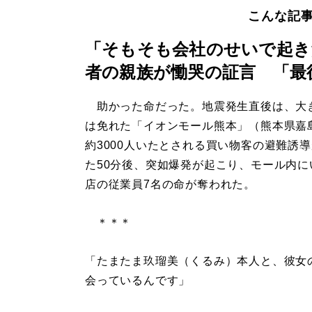
こんな記
「そもそも会社のせいで起き
者の親族が慟哭の証言 「最
助かった命だった。地震発生直後は、大
は免れた「イオンモール熊本」（熊本県嘉
約3000人いたとされる買い物客の避難誘
た50分後、突如爆発が起こり、モール内に
店の従業員7名の命が奪われた。
＊＊＊
「たまたま玖瑠美（くるみ）本人と、彼女
会っているんです」