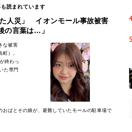
事も読まれています
た人災」 イオンモール事故被害
後の言葉は…」
きな被害
島町）。
導が終わっ
いた専門
のおばとその娘が、避難していたモールの駐車場で