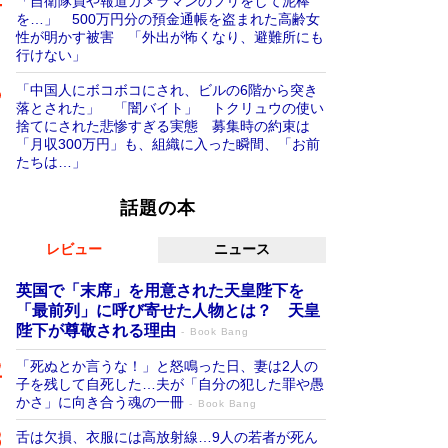
「自衛隊員や報道カメラマンのフリをして泥棒
を…」 500万円分の預金通帳を盗まれた高齢女
性が明かす被害 「外出が怖くなり、避難所にも
行けない」
「中国人にボコボコにされ、ビルの6階から突き
落とされた」 「闇バイト」 トクリュウの使い
捨てにされた悲惨すぎる実態 募集時の約束は
「月収300万円」も、組織に入った瞬間、「お前
たちは…」
話題の本
レビュー
ニュース
英国で「末席」を用意された天皇陛下を
「最前列」に呼び寄せた人物とは？ 天皇
陛下が尊敬される理由
Book Bang
「死ぬとか言うな！」と怒鳴った日、妻は2人の
子を残して自死した…夫が「自分の犯した罪や愚
かさ」に向き合う魂の一冊
Book Bang
舌は欠損、衣服には高放射線…9人の若者が死ん