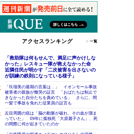
アクセスランキング
一覧
「救助隊は何もせんで、満足に声かけしな
かった」レスキュー隊が救えなかった命
近隣住民が明かす「二次被害を出さないの
が訓練の鉄則になっている様子」
「玖瑠美の最期の言葉は…」 イオンモール事故
被害者の親族が慟哭の証言 「おばたちは制止で
きなかった自分たちを責めている」 さらに、間
一髪で事故を免れた従業員の証言も
左目周囲の痣は「脳の動脈が破れ、その血が溜ま
っていた」 09年に孤独死「大原麗子さん」、死
の間際に何が起きていたのか