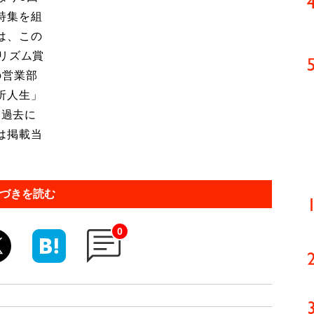
特集を組
は、この
リズム賞
の営業部
折人生」
い過去に
は掲載当
づきを読む
0