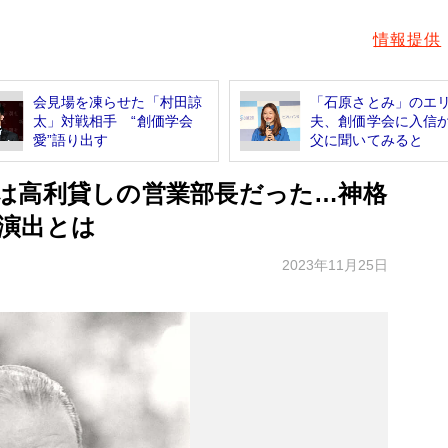
情報提供
会見場を凍らせた「村田諒
「石原さとみ」のエ
太」対戦相手 “創価学会
夫、創価学会に入信
愛”語り出す
父に聞いてみると
は高利貸しの営業部長だった…神格
演出とは
2023年11月25日