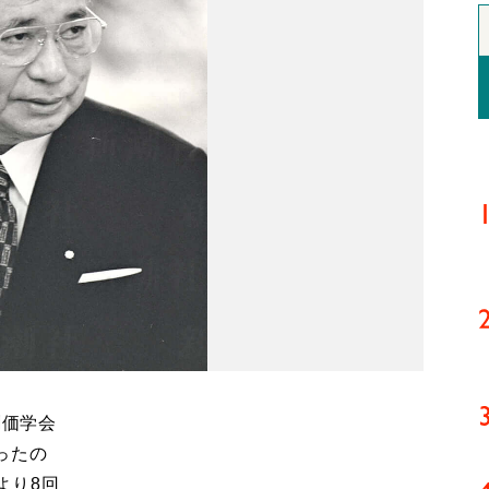
創価学会
ったの
より8回